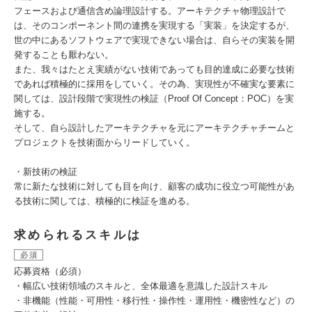
フェースおよび通信含め論理設計する。アーキテクチャ物理設計で
は、そのコンポーネント間の連携を実現する「実装」を決定するが、
世の中にあるソフトウェアで実現できない場合は、自らその実装を開
発することも厭わない。
また、我々はたとえ実績がない技術であっても目的達成に必要な技術
であれば積極的に採用をしていく。その為、実現性が不確実な要素に
関しては、設計段階で実現性の検証（Proof Of Concept：POC）を実
施する。
そして、自ら設計したアーキテクチャを元にアーキテクチャチームと
プロジェクトを技術面からリードしていく。
・新技術の検証
常に新たな技術に対しても目を向け、顧客の成功に役立つ可能性があ
る技術に関しては、積極的に検証を進める。
求められるスキルは
必須
応募資格（必須）
・幅広い技術領域のスキルと、全体最適を意識した設計スキル
・非機能（性能・可用性・移行性・操作性・運用性・機密性など）の