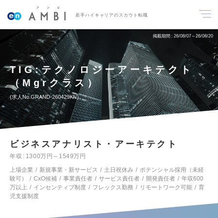
若手ハイキャリアのスカウト転職
掲載期間
26/08/07～26/08/20
TIG:テクノロジーアーキテクト
（Mgrクラス）
求人No.GRAND-260429KN
ビジネスアナリスト・アーキテクト
年収
1300万円～1549万円
上場企業
新規事業・新サービス
土日祝休み
ポテンシャル採用（未経
験可）
CxO候補
事業責任者
サービス責任者
開発責任者
年収600
万以上
インセンティブ制度
フレックス勤務
リモートワーク可能
育
児支援制度