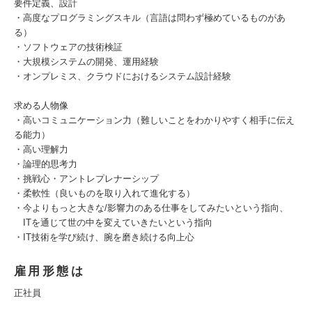
要件定義、設計
・高度なプログラミングスキル（言語は問わず極めているものがあ
る）
・ソフトウェアの技術検証
・大規模システムの開発、運用経験
・オンプレミス、クラウドにおけるシステム設計経験
求める人物像
・高いコミュニケーション力（難しいことをわかりやすく相手に伝え
る能力）
・高い理解力
・論理的思考力
・挑戦心・アントレプレナーシップ
・柔軟性（良いものを取り入れて進化する）
・今よりもっと大きな/影響力のある仕事をしてみたいという指向、
ITを通じて世の中を変えていきたいという指向
・IT技術を学び続け、腕を磨き続ける向上心
雇用形態は
正社員