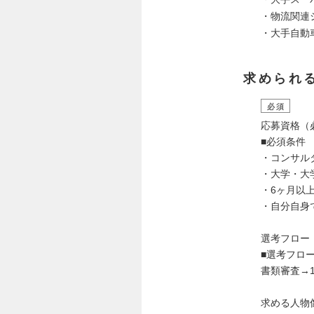
・物流関連
・大手自動
求められ
必須
応募資格（
■必須条件
・コンサル
・大学・大
・6ヶ月以
・自分自身
選考フロー
■選考フロ
書類審査→
求める人物