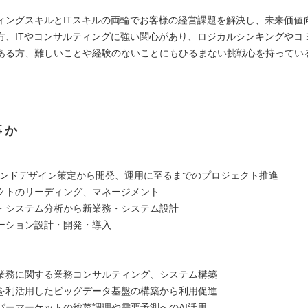
ィングスキルとITスキルの両輪でお客様の経営課題を解決し、未来価値
方、ITやコンサルティングに強い関心があり、ロジカルシンキングやコ
ある方、難しいことや経験のないことにもひるまない挑戦心を持ってい
事か
ランドデザイン策定から開発、運用に至るまでのプロジェクト推進
クトのリーディング、マネージメント
・システム分析から新業務・システム設計
ーション設計・開発・導入
業務に関する業務コンサルティング、システム構築
を利活用したビッグデータ基盤の構築から利用促進
パーマーケットの総菜調理や需要予測へのAI活用