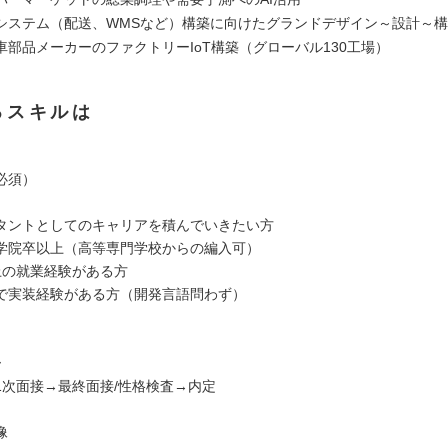
システム（配送、WMSなど）構築に向けたグランドデザイン～設計～
車部品メーカーのファクトリーIoT構築（グローバル130工場）
るスキルは
必須）
タントとしてのキャリアを積んでいきたい方
学院卒以上（高等専門学校からの編入可）
上の就業経験がある方
で実装経験がある方（開発言語問わず）
ー
1次面接→最終面接/性格検査→内定
像