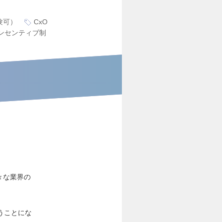
験可）
CxO
ンセンティブ制
々な業界の
うことにな