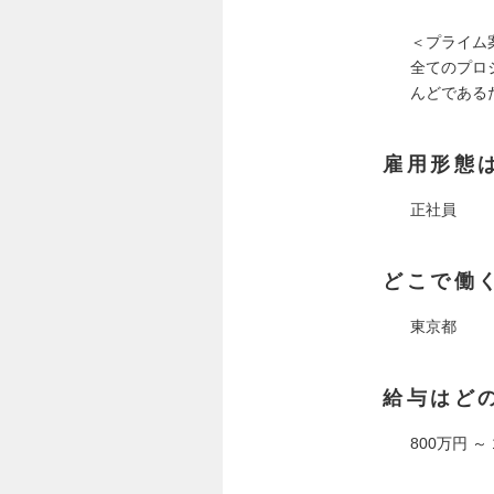
＜プライム
全てのプロ
んどである
雇用形態
正社員
どこで働
東京都
給与はど
800万円 ～