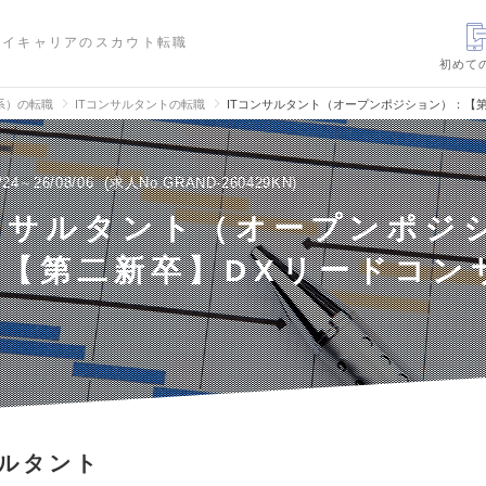
ハイキャリアのスカウト転職
初めて
信系）の転職
ITコンサルタントの転職
ITコンサルタント（オープンポジション）：【
/24～26/08/06
求人No.GRAND-260429KN
ンサルタント（オープンポジ
：【第二新卒】DXリードコン
サルタント