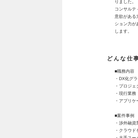
りました。
コンサルテ
意欲がある
ション力が
します。
どんな仕
■職務内容
・DX化グ
・プロジェ
・現行業務
・アプリケ
■案件事例
・渉外融資
・クラウド
・大手スー