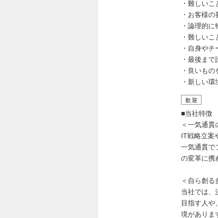
・難しいこ
・お客様の
・論理的に
・難しいこ
・自身やチ
・最後まで
・良いもの
・新しい環
歓迎
■当社特徴
＜一気通貫
IT戦略立
一気通貫で
の変革に携
＜自ら創る
当社では、
目指す人や
境がありま