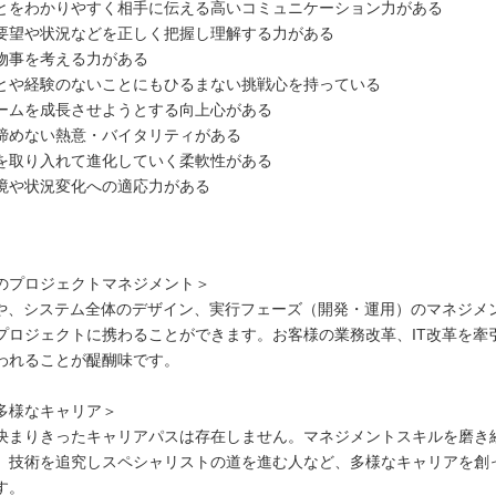
とをわかりやすく相手に伝える高いコミュニケーション力がある
要望や状況などを正しく把握し理解する力がある
物事を考える力がある
とや経験のないことにもひるまない挑戦心を持っている
ームを成長させようとする向上心がある
諦めない熱意・バイタリティがある
を取り入れて進化していく柔軟性がある
境や状況変化への適応力がある
のプロジェクトマネジメント＞
案や、システム全体のデザイン、実行フェーズ（開発・運用）のマネジメ
プロジェクトに携わることができます。お客様の業務改革、IT改革を牽
われることが醍醐味です。
多様なキャリア＞
決まりきったキャリアパスは存在しません。マネジメントスキルを磨き
、技術を追究しスペシャリストの道を進む人など、多様なキャリアを創
す。