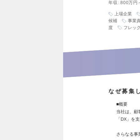
年収
800万円
上場企業
候補
事業
度
フレッ
なぜ募集
■概要
当社は、顧
「DX」を
さらなる事