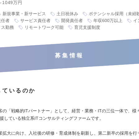
～1049万円
新規事業・新サービス
土日祝休み
ポテンシャル採用（未経
責任者
サービス責任者
開発責任者
年収600万以上
イ
クス勤務
リモートワーク可能
育児支援制度
募集情報
しているのか
客の「戦略的ITパートナー」として、経営・業務・ITの三位一体で、様
支援している独立系ITコンサルティングファームです。
業拡大に向け、入社後の研修・育成体制を刷新し、第二新卒の採用を行