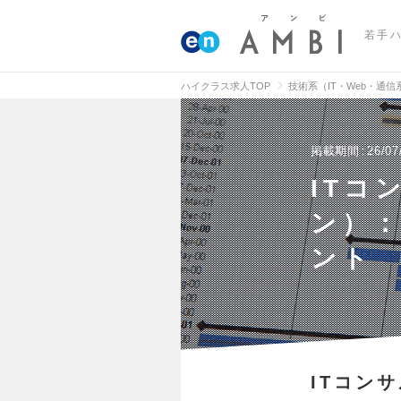
若手
ハイクラス求人TOP
技術系（IT・Web・通
掲載期間
26/07
ITコ
ン）
ント
ITコン