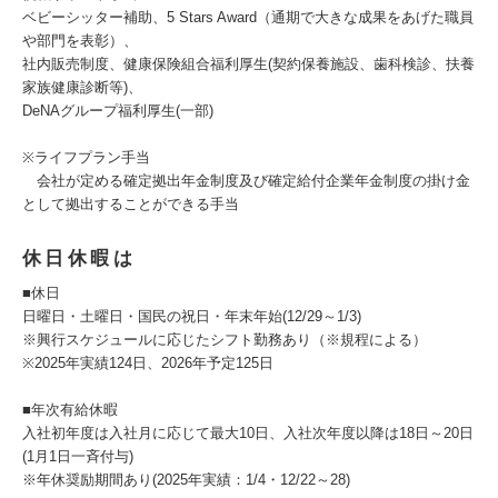
ベビーシッター補助、5 Stars Award（通期で大きな成果をあげた職員
や部門を表彰）、
社内販売制度、健康保険組合福利厚生(契約保養施設、歯科検診、扶養
家族健康診断等)、
DeNAグループ福利厚生(一部)
※ライフプラン手当
会社が定める確定拠出年金制度及び確定給付企業年金制度の掛け金
として拠出することができる手当
休日休暇は
■休日
日曜日・土曜日・国民の祝日・年末年始(12/29～1/3)
※興行スケジュールに応じたシフト勤務あり（※規程による）
※2025年実績124日、2026年予定125日
■年次有給休暇
入社初年度は入社月に応じて最大10日、入社次年度以降は18日～20日
(1月1日一斉付与)
※年休奨励期間あり(2025年実績：1/4・12/22～28)