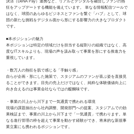
決済（DeNA Pay）連携など、リアルとデジタルを融合しファンの熱
狂をアップデートする機能を備えています。 単なる情報配信ツールで
はなく、球団のあらゆるビジネスとファンを繋ぐ「ハブ」として、球
団の新たな挑戦をデジタル面から形にする影響力の大きなプロダクト
です。
■本ポジションの魅力
本ポジションは特定の領域だけを担当する縦割りの組織ではなく、高
度なITスキルよりも、現場の声を汲み取って事業を形にする推進力を
重視しています。
・数万人の熱狂を肌で感じる「手触り感」
自らが企画・形にした施策で、スタジアムのファンが喜ぶ姿を直接見
ることができます。目先の売上だけではなく、純粋な体験価値向上に
向き合えるのは事業会社ならではの醍醐味です。
・事業の川上から川下まで一気通貫で携われる環境
現場の課題抽出から社内調整、開発部門への提案、スタジアムでの効
果検証まで、事業の川上から川下まで「一気通貫」で携わります。単
なる進行管理の枠を超えて事業を動かす経験ができ、将来的な新規事
業立案にも携われるポジションです。