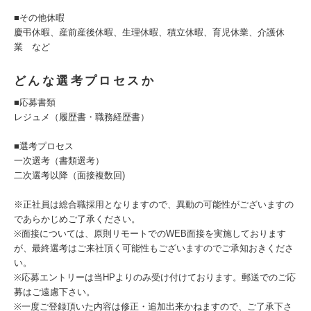
■その他休暇
慶弔休暇、産前産後休暇、生理休暇、積立休暇、育児休業、介護休
業 など
どんな選考プロセスか
■応募書類
レジュメ（履歴書・職務経歴書）
■選考プロセス
一次選考（書類選考）
二次選考以降（面接複数回)
※正社員は総合職採用となりますので、異動の可能性がございますの
であらかじめご了承ください。
※面接については、原則リモートでのWEB面接を実施しております
が、最終選考はご来社頂く可能性もございますのでご承知おきくださ
い。
※応募エントリーは当HPよりのみ受け付けております。郵送でのご応
募はご遠慮下さい。
※一度ご登録頂いた内容は修正・追加出来かねますので、ご了承下さ