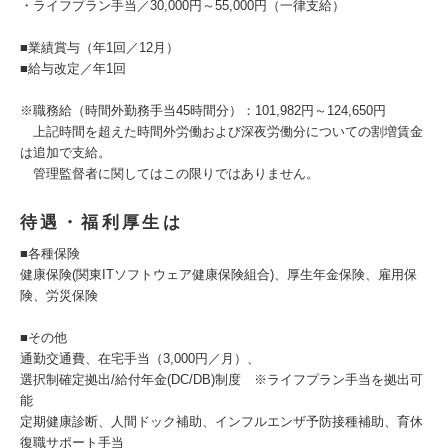
・ライフプラン手当／30,000円～55,000円（一律支給）
■業績賞与（年1回／12月）
■給与改定／年1回
※職務給（時間外勤務手当45時間分）：101,982円～124,650円
上記時間を超えた時間外労働および深夜労働分についての割増賃金
は追加で支給。
管理監督者に関してはこの限りではありません。
待遇・福利厚生は
■各種保険
健康保険(関東ITソフトウェア健康保険組合)、厚生年金保険、雇用保
険、労災保険
■その他
通勤交通費、在宅手当（3,000円／月）、
選択制確定拠出/給付年金(DC/DB)制度 ※ライフプラン手当を拠出可
能
定期健康診断、人間ドック補助、インフルエンザ予防接種補助、育休
復職サポート手当