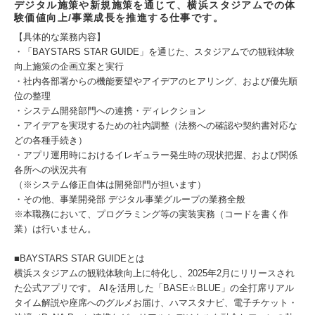
デジタル施策や新規施策を通じて、横浜スタジアムでの体
験価値向上/事業成長を推進する仕事です。
【具体的な業務内容】
・「BAYSTARS STAR GUIDE」を通じた、スタジアムでの観戦体験
向上施策の企画立案と実行
・社内各部署からの機能要望やアイデアのヒアリング、および優先順
位の整理
・システム開発部門への連携・ディレクション
・アイデアを実現するための社内調整（法務への確認や契約書対応な
どの各種手続き）
・アプリ運用時におけるイレギュラー発生時の現状把握、および関係
各所への状況共有
（※システム修正自体は開発部門が担います）
・その他、事業開発部 デジタル事業グループの業務全般
※本職務において、プログラミング等の実装実務（コードを書く作
業）は行いません。
■BAYSTARS STAR GUIDEとは
横浜スタジアムの観戦体験向上に特化し、2025年2月にリリースされ
た公式アプリです。 AIを活用した「BASE☆BLUE」の全打席リアル
タイム解説や座席へのグルメお届け、ハマスタナビ、電子チケット・