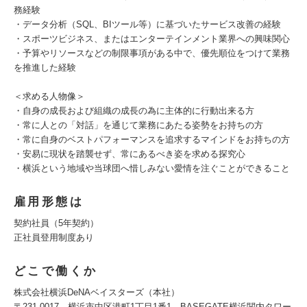
務経験
・データ分析（SQL、BIツール等）に基づいたサービス改善の経験
・スポーツビジネス、またはエンターテインメント業界への興味関心
・予算やリソースなどの制限事項がある中で、優先順位をつけて業務
を推進した経験
＜求める人物像＞
・自身の成長および組織の成長の為に主体的に行動出来る方
・常に人との「対話」を通じて業務にあたる姿勢をお持ちの方
・常に自身のベストパフォーマンスを追求するマインドをお持ちの方
・安易に現状を踏襲せず、常にあるべき姿を求める探究心
・横浜という地域や当球団へ惜しみない愛情を注ぐことができること
雇用形態は
契約社員（5年契約）
正社員登用制度あり
どこで働くか
株式会社横浜DeNAベイスターズ（本社）
〒231-0017 横浜市中区港町1丁目1番1 BASEGATE横浜関内タワー