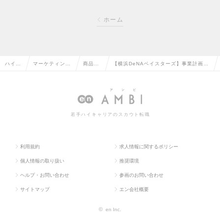
ホーム
ハイク
マーケティン
商品企
【横浜DeNAベイスターズ】事業計画・
ラス求
グ・販促企画・
画・開
プロジェクト推進担当（公式アプリ）／
人TOP
商品開発系の転
発の転
年休125日／フレックスの求人情報
職
職
若手ハイキャリアのスカウト転職
利用規約
求人情報に関するポリシー
個人情報の取り扱い
推奨環境
ヘルプ・お問い合わせ
参画のお問い合わせ
サイトマップ
エン会社概要
©
en Inc.