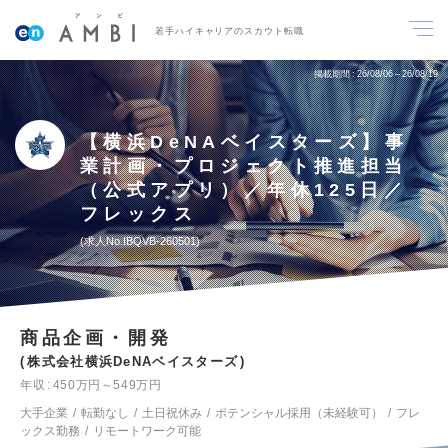
若手ハイキャリアのスカウト転職
掲載期間
26/08/06～26/08/19
【横浜DeNAベイスターズ】事
業計画・プロジェクト推進担当
（公式アプリ）／年休125日／
フレックス
求人No.IBQVB-260501
商品企画・開発
株式会社横浜DeNAベイスターズ
年収
450万円～549万円
大手企業
転勤なし
土日祝休み
ポテンシャル採用（未経験可）
フレ
ックス勤務
リモートワーク可能