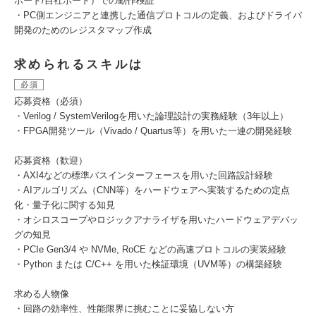
ボード/自社ボード）での動作検証
・PC側エンジニアと連携した通信プロトコルの定義、およびドライバ
開発のためのレジスタマップ作成
求められるスキルは
必須
応募資格（必須）
・Verilog / SystemVerilogを用いた論理設計の実務経験（3年以上）
・FPGA開発ツール（Vivado / Quartus等）を用いた一連の開発経験
応募資格（歓迎）
・AXI4などの標準バスインターフェースを用いた回路設計経験
・AIアルゴリズム（CNN等）をハードウェアへ実装するための定点
化・量子化に関する知見
・オシロスコープやロジックアナライザを用いたハードウェアデバッ
グの知見
・PCIe Gen3/4 や NVMe, RoCE などの高速プロトコルの実装経験
・Python または C/C++ を用いた検証環境（UVM等）の構築経験
求める人物像
・回路の効率性、性能限界に挑むことに妥協しない方