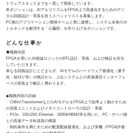
トウェアスタックまでを一貫して開発しています。
本ポジションは、AIアルゴリズムをFPGA上で高速化するためのデジ
タル回路設計・実装を担うスペシャリストを募集します。
PC側のアプリケーション開発チームと密に連携し、システム全体のボ
トルネックを解消する「心臓部」を作り上げるポジションです。
どんな仕事か
◆職務内容
FPGAを用いたAI推論ロジックのRTL設計、実装、および検証を担当
していただきます。
単なる回路設計にとどまらず、AIモデルのハードウェア最適化（量子
化・枝刈り等）の検討から、上位システムとの高速通信インターフェ
ースの実装まで幅広く携わります。
◆職務内容の詳細
・CNNやTransformerなどのAIモデルをFPGA上で効率よく動かすため
の演算ユニットおよびメモリコントローラの設計・実装
・PCIe、10G/25G Ethernet、DDR4/HBM2等を用いた、PC・サーバ側
との高速データ転送路の構築
・制約条件を満たすための配置配線最適化、および実機（FPGA評価