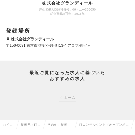
株式会社グランディール
厚生労働大臣許可番号：06－ユー300050
紹介事業許可年：2016年
登録場所
株式会社グランディール
〒150-0031 東京都渋谷区桜丘町13-4 アロマ桜丘4F
最近ご覧になった求人に基づいた
おすすめの求人
ホーム
ハイク
技術系（IT・
その他、技術系
ITコンサルタント（オープンポジ
ラス求
Web・通信
（IT・Web・通
ション）：FPGAエンジニア（M