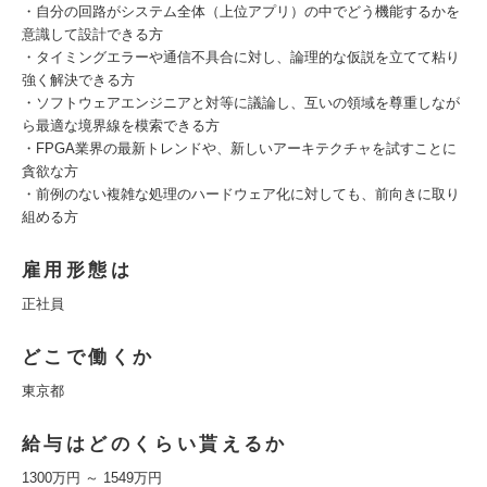
・自分の回路がシステム全体（上位アプリ）の中でどう機能するかを
意識して設計できる方
・タイミングエラーや通信不具合に対し、論理的な仮説を立てて粘り
強く解決できる方
・ソフトウェアエンジニアと対等に議論し、互いの領域を尊重しなが
ら最適な境界線を模索できる方
・FPGA業界の最新トレンドや、新しいアーキテクチャを試すことに
貪欲な方
・前例のない複雑な処理のハードウェア化に対しても、前向きに取り
組める方
雇用形態は
正社員
どこで働くか
東京都
給与はどのくらい貰えるか
1300万円 ～ 1549万円