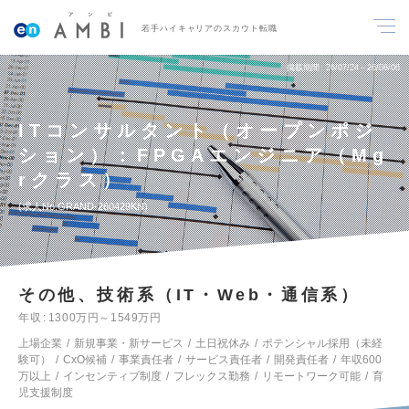
若手ハイキャリアのスカウト転職
掲載期間
26/07/24～26/08/06
ITコンサルタント（オープンポジ
ション）：FPGAエンジニア（Mg
rクラス）
求人No.GRAND-260429KN
その他、技術系（IT・Web・通信系）
年収
1300万円～1549万円
上場企業
新規事業・新サービス
土日祝休み
ポテンシャル採用（未経
験可）
CxO候補
事業責任者
サービス責任者
開発責任者
年収600
万以上
インセンティブ制度
フレックス勤務
リモートワーク可能
育
児支援制度