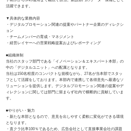
活躍できます。
▼具体的な業務内容
・デジタルプロモーション関連の提案やパートナー企業のディレクシ
ョン
・チームメンバーの育成・マネジメント
・経営レイヤーへの営業戦略提案およびレポーティング
■組織体制
当社のスタッフ部門である「イノベーション＆エキスパート本部」の
中の「デジタルユニット」への配属となります。
当社は150名程度のコンパクトな規模ながら、27名が当本部でスタッ
フとして活躍をしております。本部内で連携して各得意先へ最適なソ
リューションを提供します。デジタルプロモーション関連の提案やデ
ィレクションに関しては部門に留まらず社内で横断的に貢献していま
す。
■やりがい・魅力
・新たな本部となるので、意見を出しやすく柔軟に変化ができる環境
となります。
・直クラ比率100％であるため、広告会社として直接事業会社の課題