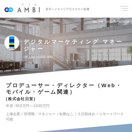
若手ハイキャリアのスカウト転職
掲載期間
26/08/05～26/08/18
デジタルマーケティング マネー
ジャー
求人No.NISSE-006
プロデューサー・ディレクター（Web・
モバイル・ゲーム関連）
株式会社日宣
年収
850万円～1049万円
上場企業
管理職・マネジャー
転勤なし
土日祝休み
リモートワーク
可能