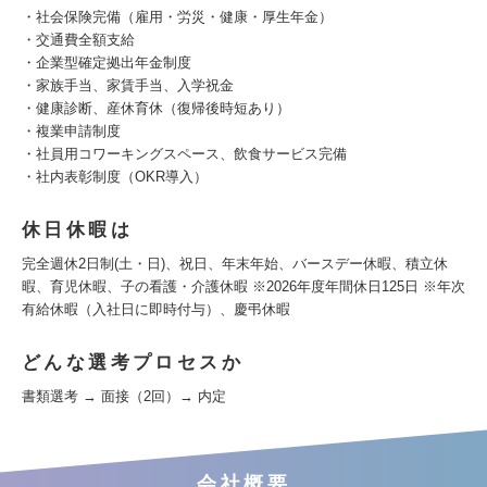
・社会保険完備（雇用・労災・健康・厚生年金）
・交通費全額支給
・企業型確定拠出年金制度
・家族手当、家賃手当、入学祝金
・健康診断、産休育休（復帰後時短あり）
・複業申請制度
・社員用コワーキングスペース、飲食サービス完備
・社内表彰制度（OKR導入）
休日休暇は
完全週休2日制(土・日)、祝日、年末年始、バースデー休暇、積立休
暇、育児休暇、子の看護・介護休暇 ※2026年度年間休日125日 ※年次
有給休暇（入社日に即時付与）、慶弔休暇
どんな選考プロセスか
書類選考 → 面接（2回）→ 内定
会社概要