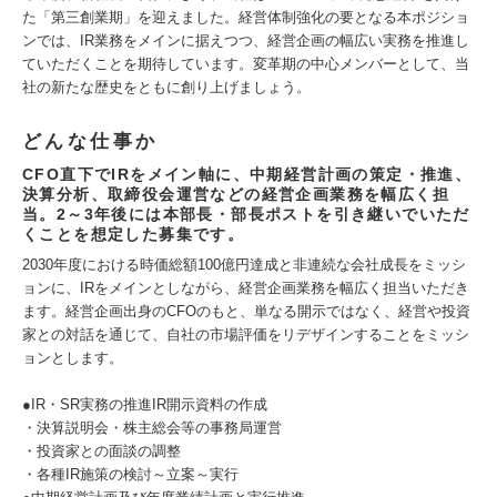
た「第三創業期」を迎えました。経営体制強化の要となる本ポジショ
ンでは、IR業務をメインに据えつつ、経営企画の幅広い実務を推進し
ていただくことを期待しています。変革期の中心メンバーとして、当
社の新たな歴史をともに創り上げましょう。
どんな仕事か
CFO直下でIRをメイン軸に、中期経営計画の策定・推進、
決算分析、取締役会運営などの経営企画業務を幅広く担
当。2～3年後には本部長・部長ポストを引き継いでいただ
くことを想定した募集です。
2030年度における時価総額100億円達成と非連続な会社成長をミッシ
ョンに、IRをメインとしながら、経営企画業務を幅広く担当いただき
ます。経営企画出身のCFOのもと、単なる開示ではなく、経営や投資
家との対話を通じて、自社の市場評価をリデザインすることをミッシ
ョンとします。
●IR・SR実務の推進IR開示資料の作成
・決算説明会・株主総会等の事務局運営
・投資家との面談の調整
・各種IR施策の検討～立案～実行