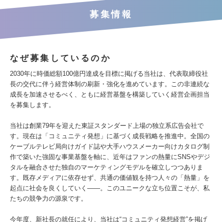
募集情報
なぜ募集しているのか
2030年に時価総額100億円達成を目標に掲げる当社は、代表取締役社
長の交代に伴う経営体制の刷新・強化を進めています。この非連続な
成長を加速させるべく、ともに経営基盤を構築していく経営企画担当
を募集します。
当社は創業79年を迎えた東証スタンダード上場の独立系広告会社で
す。現在は「コミュニティ発想」に基づく成長戦略を推進中。全国の
ケーブルテレビ局向けガイド誌や大手ハウスメーカー向けカタログ制
作で築いた強固な事業基盤を軸に、近年はファンの熱量にSNSやデジ
タルを融合させた独自のマーケティングモデルを確立しつつありま
す。既存メディアに依存せず、共通の価値観を持つ人々の「熱量」を
起点に社会を良くしていく――。このユニークな立ち位置こそが、私
たちの競争力の源泉です。
今年度、新社長の就任により、当社は“コミュニティ発想経営”を掲げ