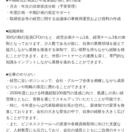
●中期経営計画及び年度業績計画と実行推進
・月次・年次の決算状況分析（予実管理）
・年度計画・中期計画の策定サポート
・取締役会等の経営に関する会議体の事務局運営および資料の作成
■組織体制
30代の執行役員CFOのもと、経営企画チーム1名、経理チーム3名の体
制となっております。少人数であるが故に、自身の業務領域を超えて
協力しながら業務を推進する体制で、広い視野を持ちながら経験を積
むことができます。また、外部パートナーとの連携も深く、専門的な
知識をインプットしながら業務を進めることができます。
■仕事のやりがい
・経営に近いポジションで、会社・グループ全体を俯瞰しながら成長
ビジョンや戦略の策定に携わることができます。
・2030年度における時価総額100億円の達成に向け、風通しの良い経
営陣とともに、実務を通じてスキルアップいただくことが可能です。
・特に、今年度からは代表取締役社長が交代し、新体制での変革を推
進しております。会社の大きな変化の中で、自身の経験を大きく広げ
ることができます。
・また、ビジネススクールへの派遣や各種資格取得に向けた支援な
ど、人材教育にも注力しており、会社の成長とともにご自身のキャリ