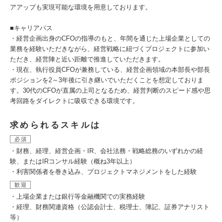
アアップも実現可能な環境を用意しております。
■キャリアパス
・経営企画出身のCFOの指導のもと、年間を通じた上場企業としての
業務を経験いただきながら、経営戦略に紐づくプロジェクトに参加い
ただき、経営陣と近い距離で推進していただきます。
・現在、執行役員CFOが兼務している、経営企画領域の本部長や部長
ポジションを2～3年後に引き継いでいただくことを想定しておりま
す。30代のCFOが直属の上司となるため、経営判断のスピード感や思
考回路をダイレクトに吸収できる環境です。
求められるスキルは
必須
・財務、経理、経営企画・IR、会社法務・戦略総務のいずれかの経
験、またはIRコンサル経験（概ね3年以上）
・利害関係者を巻き込み、プロジェクトマネジメントをした経験
歓迎
・上場企業または銀行等金融機関での実務経験
・経理、財務関連資格（公認会計士、税理士、簿記、証券アナリスト
等）