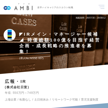
若手ハイキャリアのスカウト転職
掲載期間
26/07/30～26/08/12
◤IRメイン・マネージャー候補
◢ 時価総額100億を目指す経営
企画・成長戦略の推進者を募
集！
求人No.NISSE-007
広報・IR
株式会社日宣
年収
550万円～749万円
上場企業
転勤なし
土日祝休み
リモートワーク可能
育児支援制度