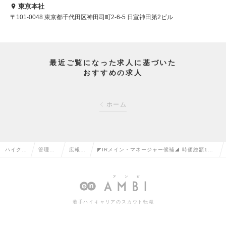
東京本社
〒101-0048 東京都千代田区神田司町2-6-5 日宣神田第2ビル
最近ご覧になった求人に基づいた
おすすめの求人
ホーム
ハイクラ
管理部
広報・
◤IRメイン・マネージャー候補◢ 時価総額100
ス求人T
門系の
IRの転
億を目指す経営企画・成長戦略の推進者を募
OP
転職
職
集！の求人情報
若手ハイキャリアのスカウト転職