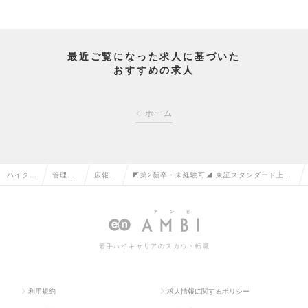
最近ご覧になった求人に基づいた
おすすめの求人
ホーム
ハイクラ
管理部
広報・
◤第2新卒・未経験可◢ 東証スタンダード上場
ス求人T
門系の
IRの転
で、経営企画担当としてのキャリアをスター
OP
転職
職
ト！の求人情報
若手ハイキャリアのスカウト転職
利用規約
求人情報に関するポリシー