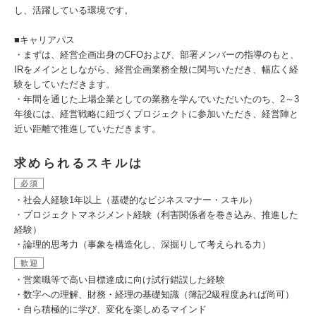
し、活躍している環境です。
■キャリアパス
・まずは、経営企画出身のCFOおよび、部署メンバーの指導のもと、
IRをメインとしながら、経営企画業務全般に関与いただき、幅広く経
験をしていただきます。
・年間を通じた上場企業としての業務を学んでいただいたのち、2～3
年後には、経営戦略に紐づくプロジェクトに参加いただき、経営陣と
近い距離で推進していただきます。
求められるスキルは
必須
・社会人経験1年以上（基礎的なビジネスマナー・スキル）
・プロジェクトマネジメント経験（利害関係者を巻き込み、推進した
経験）
・論理的思考力（事象を構造化し、深掘りして考えられる力）
歓迎
・営業職等で高い目標達成に向け試行錯誤した経験
・数字への理解、財務・経理の基礎知識（簿記2級程度あれば尚可）
・自ら積極的に学び、変化を楽しめるマインド