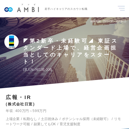
若手ハイキャリアのスカウト転職
掲載期間
26/07/30～26/08/12
◤第2新卒・未経験可◢ 東証ス
タンダード上場で、経営企画担
当としてのキャリアをスター
ト！
求人No.NISSE-008
広報・IR
株式会社日宣
年収
400万円～599万円
上場企業
転勤なし
土日祝休み
ポテンシャル採用（未経験可）
リモ
ートワーク可能
副業してもOK
育児支援制度