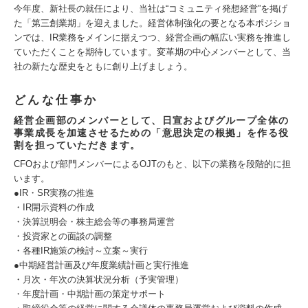
今年度、新社長の就任により、当社は“コミュニティ発想経営”を掲げ
た「第三創業期」を迎えました。経営体制強化の要となる本ポジショ
ンでは、IR業務をメインに据えつつ、経営企画の幅広い実務を推進し
ていただくことを期待しています。変革期の中心メンバーとして、当
社の新たな歴史をともに創り上げましょう。
どんな仕事か
経営企画部のメンバーとして、日宣およびグループ全体の
事業成長を加速させるための「意思決定の根拠」を作る役
割を担っていただきます。
CFOおよび部門メンバーによるOJTのもと、以下の業務を段階的に担
います。
●IR・SR実務の推進
・IR開示資料の作成
・決算説明会・株主総会等の事務局運営
・投資家との面談の調整
・各種IR施策の検討～立案～実行
●中期経営計画及び年度業績計画と実行推進
・月次・年次の決算状況分析（予実管理）
・年度計画・中期計画の策定サポート