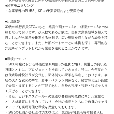
・取締役会等の経営に関する会議体の事務局運営および資料の作成
●経営モニタリング
・各事業部のPL/BS、KPIの予実管理および要因分析
■組織体制
30代の執行役員CFOのもと、経営企画チーム1名、経理チーム3名の体
制となっております。少人数であるが故に、自身の業務領域を超えて
協力しながら業務を推進する体制で、広い視野を持ちながら経験を積
むことができます。また、外部パートナーとの連携も深く、専門的な
知識をインプットしながら業務を進めることができます。
■環境について
・2030年度における時価総額100億円の達成に向け、風通しの良い経
営陣とともに、プロジェクトを推進していきます。特に、今年度から
は代表取締役社長が交代し、新体制での変革を推進しております。会
社の大きな変化の中で、若手・ベテラン関係なく、経営陣と近い距離
で会話・提案することが可能であり、自身の視座・視野・視点を大き
く広げることができます。
・また、ビジネススクールへの派遣や各種資格取得に向けた支援な
ど、人材教育にも注力しており、会社の成長とともにご自身のキャリ
アアップも実現可能な環境を用意しております。
・20代の社員が会社全体の30%ほど、第2新卒社員も毎年数名入社