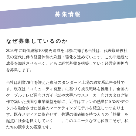
募集情報
なぜ募集しているのか
2030年に時価総額100億円達成を目標に掲げる当社は、代表取締役社
長の交代に伴う経営体制の刷新・強化を進めています。この非連続な
成長を加速させるべく、ともに経営基盤を構築していく経営企画担当
を募集します。
当社は創業79年を迎えた東証スタンダード上場の独立系広告会社で
す。現在は「コミュニティ発想」に基づく成長戦略を推進中。全国の
ケーブルテレビ局向けガイド誌や大手ハウスメーカー向けカタログ制
作で築いた強固な事業基盤を軸に、近年はファンの熱量にSNSやデジ
タルを融合させた独自のマーケティングモデルを確立しつつありま
す。既存メディアに依存せず、共通の価値観を持つ人々の「熱量」を
起点に社会を良くしていく――。このユニークな立ち位置こそが、私
たちの競争力の源泉です。