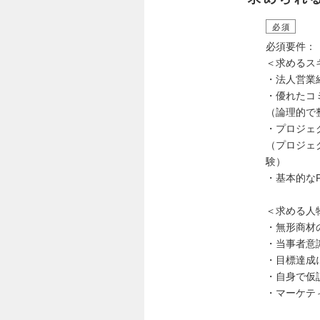
必須
必須要件：
＜求めるス
・法人営業
・優れたコ
（論理的で
・プロジェ
（プロジェ
験）
・基本的なP
＜求める人
・無形商材
・当事者意
・目標達成
・自身で仮
・マーケテ