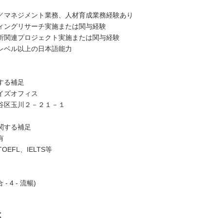
／マネジメント業務、人材育成業務経験あり
ィングリサーチ実施または関与経験
析関連プロジェクト実施または関与経験
レベル以上の日本語能力
する補足
イズオフィス
谷区玉川２－２１－１
関する補足
有
TOEFL、IELTS等
合 - 4 - 流暢)
は