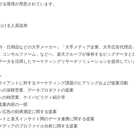
ける環境が用意されています。
おける人員追加
料・日用品などの大手メーカー」「大手メディア企業、大手広告代理店
、コンサルファーム」などへ、楽天グループが保有するビッグデータと
データを活用したマーケティングリサーチソリューションを提供してい
＞
ライアントに対するマーケティング課題のヒアリングおよび提案活動
への深耕営業、データプロダクトの提案
への純営業、ケイパビリティ紹介等
提案内容の一部
ン広告の効果測定に関する提案
ントと楽天インサイト間のデータ連携に関する提案
メディアのプロファイル分析に関する提案