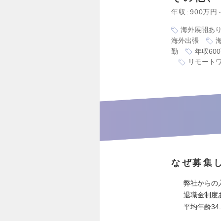
年収
900万円
海外展開あ
海外出張
勤
年収60
リモート
なぜ募集
弊社からの
退職金制度
平均年齢34