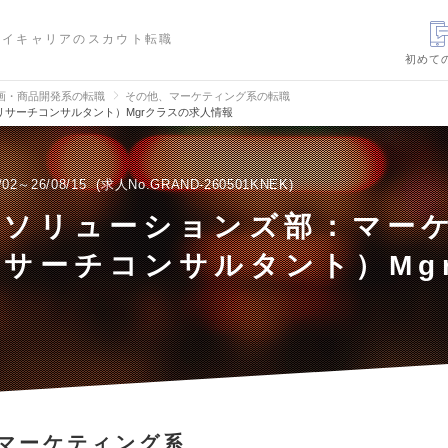
ハイキャリアのスカウト転職
初めて
画・商品開発系の転職
その他、マーケティング系の転職
サーチコンサルタント）Mgrクラスの求人情報
/02～26/08/15
求人No.GRAND-260501KNEK
タソリューションズ部：マー
サーチコンサルタント）Mg
マーケティング系