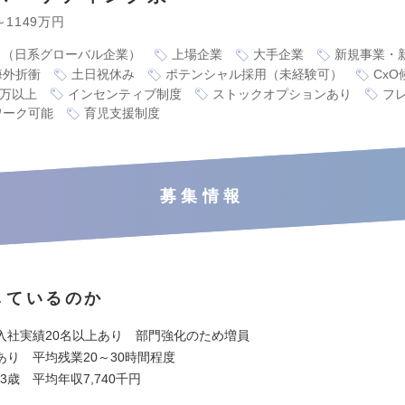
～1149万円
り（日系グローバル企業）
上場企業
大手企業
新規事業・
海外折衝
土日祝休み
ポテンシャル採用（未経験可）
CxO
0万以上
インセンティブ制度
ストックオプションあり
フ
ワーク可能
育児支援制度
募集情報
しているのか
入社実績20名以上あり 部門強化のため増員
あり 平均残業20～30時間程度
.3歳 平均年収7,740千円