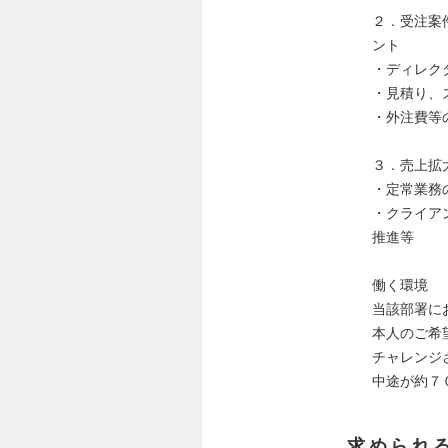
２．受注案
ント
・ディレク
・見積り、
・外注費等
３．売上拡
・定常業務
・クライア
推進等
働く環境
当該部署に
本人のご希
チャレンジ
中途が約７
求められ