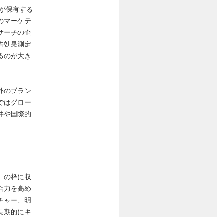
が保有する
のマーケテ
サーチの企
告効果測定
るのが大き
外のブラン
ではグロー
件や国際的
」の枠に収
合力を高め
チャー、明
長期的にキ