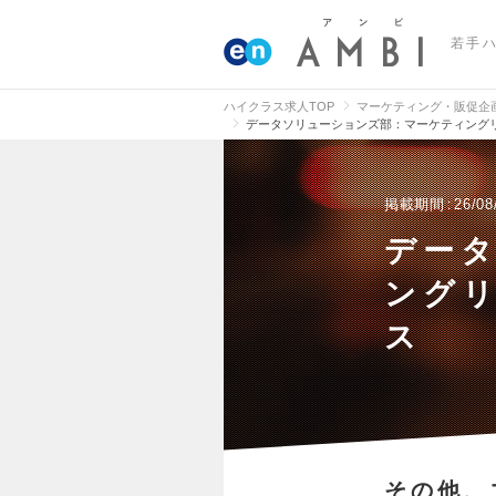
若手
ハイクラス求人TOP
マーケティング・販促企
データソリューションズ部：マーケティングリ
掲載期間
26/08
デー
ングリ
ス
その他、