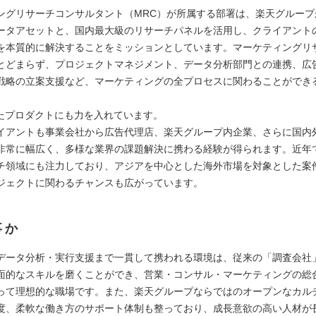
ングリサーチコンサルタント（MRC）が所属する部署は、楽天グループ
ータアセットと、国内最大級のリサーチパネルを活用し、クライアント
を本質的に解決することをミッションとしています。マーケティングリ
とどまらず、プロジェクトマネジメント、データ分析部門との連携、広
戦略の立案支援など、マーケティングの全プロセスに関わることができ
。
したプロダクトにも力を入れています。
イアントも事業会社から広告代理店、楽天グループ内企業、さらに国内
非常に幅広く、多様な業界の課題解決に携わる経験が得られます。近年
チ領域にも注力しており、アジアを中心とした海外市場を対象とした案
ジェクトに関わるチャンスも広がっています。
事か
データ分析・実行支援まで一貫して携われる環境は、従来の「調査会社
面的なスキルを磨くことができ、営業・コンサル・マーケティングの総
って理想的な職場です。また、楽天グループならではのオープンなカル
度、柔軟な働き方のサポート体制も整っており、成長意欲の高い人材が