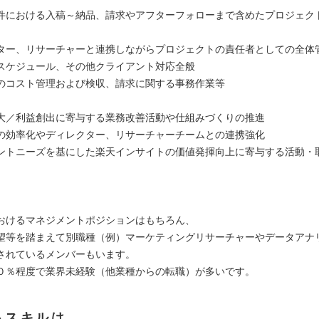
件における入稿～納品、請求やアフターフォローまで含めたプロジェク
ター、リサーチャーと連携しながらプロジェクトの責任者としての全体
スケジュール、その他クライアント対応全般
のコスト管理および検収、請求に関する事務作業等
大／利益創出に寄与する業務改善活動や仕組みづくりの推進
の効率化やディレクター、リサーチャーチームとの連携強化
ントニーズを基にした楽天インサイトの価値発揮向上に寄与する活動・
おけるマネジメントポジションはもちろん、
望等を踏まえて別職種（例）マーケティングリサーチャーやデータアナ
されているメンバーもいます。
０％程度で業界未経験（他業種からの転職）が多いです。
るスキルは