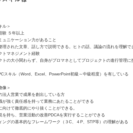
キル＞
経験 ５年以上
ミュニケーション力があること
整理された文章、話し方で説明できる。ヒトの話、議論の流れを理解で
クトマネジメント経験
クトの大小関わらず、自身がプロマネとしてプロジェクトの進行管理に
Cスキル（Word、Excel、PowerPoint初級～中級程度）を有している
物像＞
の法人営業で成果を創出している方
識が強く責任感を持って業務にあたることができる
に向けて徹底的にやり抜くことができる。
説を持ち、営業活動の改善PDCAを実行することができる
ィングの基本的なフレームワーク（３C、４P、STP等）の理解がある