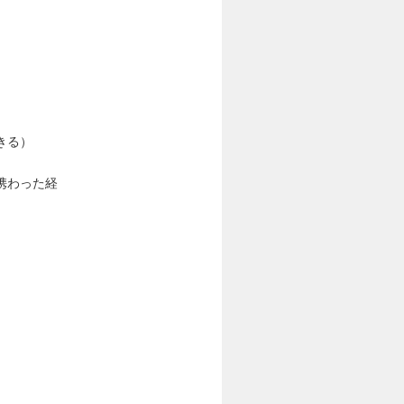
きる）
携わった経