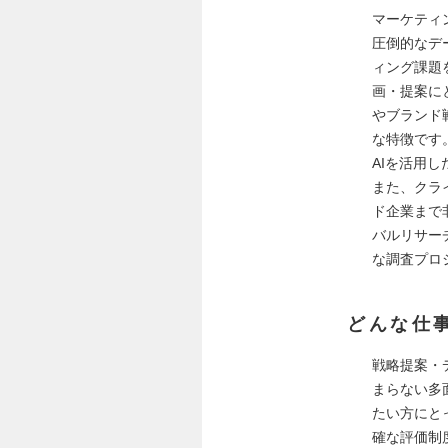
マーケティ
圧倒的なデ
ィング課題
画・提案に
やブランド
な特徴です
AIを活用
また、クラ
ド企業まで
バルリサー
な調査プロ
どんな仕
戦略提案・
まらない多
たい方にと
確な評価制