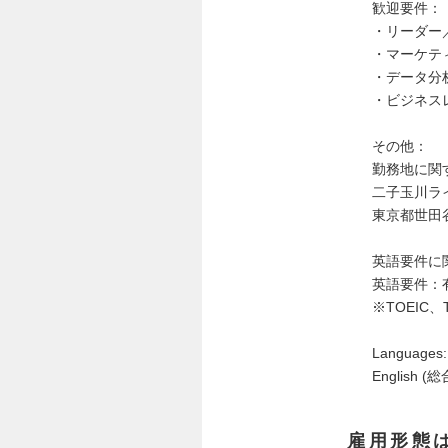
歓迎要件：
・リーダー
・マーケテ
・データ分
・ビジネス
その他：
勤務地に関
二子玉川ラ
東京都世田
英語要件に
英語要件：
※TOEIC、
Languages:
English (総
雇用形態