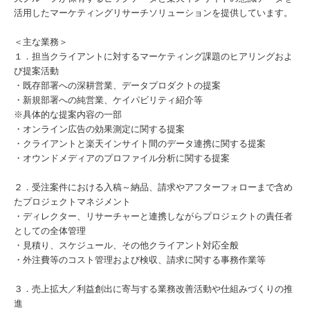
活用したマーケティングリサーチソリューションを提供しています。
＜主な業務＞
１．担当クライアントに対するマーケティング課題のヒアリングおよ
び提案活動
・既存部署への深耕営業、データプロダクトの提案
・新規部署への純営業、ケイパビリティ紹介等
※具体的な提案内容の一部
・オンライン広告の効果測定に関する提案
・クライアントと楽天インサイト間のデータ連携に関する提案
・オウンドメディアのプロファイル分析に関する提案
２．受注案件における入稿～納品、請求やアフターフォローまで含め
たプロジェクトマネジメント
・ディレクター、リサーチャーと連携しながらプロジェクトの責任者
としての全体管理
・見積り、スケジュール、その他クライアント対応全般
・外注費等のコスト管理および検収、請求に関する事務作業等
３．売上拡大／利益創出に寄与する業務改善活動や仕組みづくりの推
進