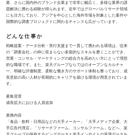
業、さらに国内外のブランド企業まで非常に幅広く、多様な業界の課
題解決に携わる経験が得られます。近年ではグローバルリサーチ領域
にも注力しており、アジアを中心とした海外市場を対象とした案件や
国際的な調査プロジェクトに関わるチャンスも広がっています。
どんな仕事か
戦略提案・データ分析・実行支援まで一貫して携われる環境は、従来
の「調査会社」の枠に収まらない多面的なスキルを磨くことができ、
営業・コンサル・マーケティングの総合力を高めたい方にとって理想
的な職場です。また、楽天グループならではのオープンなカルチャ
ー、明確な評価制度、柔軟な働き方のサポート体制も整っており、成
長意欲の高い人材が長期的にキャリアを築ける環境が用意されていま
す。
募集背景
成長拡大における人員追加
業務内容
「食品・飲料・日用品などの大手メーカー」「大手メディア企業、大
手広告代理店」「リサーチファーム、コンサルファーム」などへ、楽
天グループが保有するビッグデータと楽天インサイトの意識データを