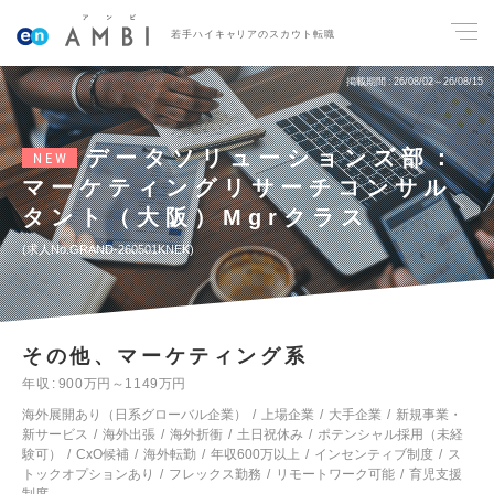
若手ハイキャリアのスカウト転職
掲載期間
26/08/02～26/08/15
データソリューションズ部：
NEW
マーケティングリサーチコンサル
タント（大阪）Mgrクラス
求人No.GRAND-260501KNEK
その他、マーケティング系
年収
900万円～1149万円
海外展開あり（日系グローバル企業）
上場企業
大手企業
新規事業・
新サービス
海外出張
海外折衝
土日祝休み
ポテンシャル採用（未経
験可）
CxO候補
海外転勤
年収600万以上
インセンティブ制度
ス
トックオプションあり
フレックス勤務
リモートワーク可能
育児支援