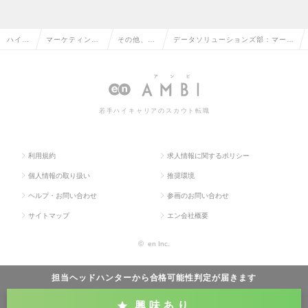
ハイク
マーケティン
その他、マ
データソリューションズ部：マーケ
ラス求
グ・販促企画・
ーケティン
ティングリサーチコンサルタント
人TOP
商品開発系の転
グ系の転職
（大阪）Mgrクラスの求人情報
職
若手ハイキャリアのスカウト転職
利用規約
求人情報に関するポリシー
個人情報の取り扱い
推奨環境
ヘルプ・お問い合わせ
参画のお問い合わせ
サイトマップ
エン会社概要
©
en Inc.
担当ヘッドハンターから
合格可能性判定
が届きます
興味あり