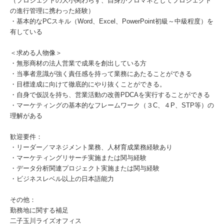
（プロジェクトの大小関わらず、自身がプロマネとしてプロジェクト
の進行管理に携わった経験）
・基本的なPCスキル（Word、Excel、PowerPoint初級～中級程度）を
有している
＜求める人物像＞
・無形商材の法人営業で成果を創出している方
・当事者意識が強く責任感を持って業務にあたることができる
・目標達成に向けて徹底的にやり抜くことができる。
・自身で仮説を持ち、営業活動の改善PDCAを実行することができる
・マーケティングの基本的なフレームワーク（３C、４P、STP等）の
理解がある
歓迎要件：
・リーダー／マネジメント業務、人材育成業務経験あり
・マーケティングリサーチ実施または関与経験
・データ分析関連プロジェクト実施または関与経験
・ビジネスレベル以上の日本語能力
その他：
勤務地に関する補足
二子玉川ライズオフィス