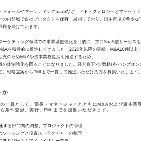
トフォームやマーケティングSaaSなど、アドテクノロジーとマーケテ
ーの両領域で自社プロダクトを保有・展開しており、日本市場で希少な“
成長を続けています。
マーケティング領域での事業基盤強化を目的に、主にSaaS型サービスを
&Aを積極的に推進してきました（2020年以降の実績：M&A10件以上
拡充のためM&Aや資本業務提携を推進するため、
織の体制強化を図ることになりました。経営直下×少数精鋭×ハンズオン
て、戦略立案からPMIまで一貫して推進いただける方を募集いたします
事か
の一員として、部長・マネージャーとともにM&Aおよび資本業
ら条件交渉、実行、PMIまでを担当いただきます。
】
関連する部門間の調整、プロジェクトの管理
のソーシングと投資ストラクチャーの整理
提携及びＭ＆Ａアドバイザリー業務