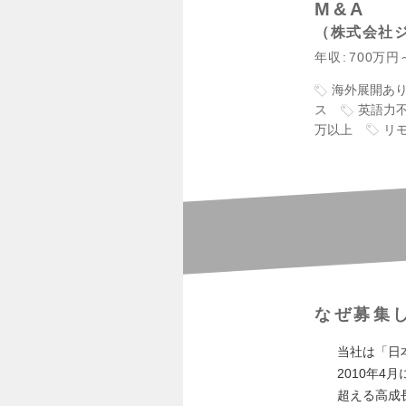
M&A
株式会社
年収
700万円
海外展開あ
ス
英語力
万以上
リ
なぜ募集
当社は「日
2010年
超える高成