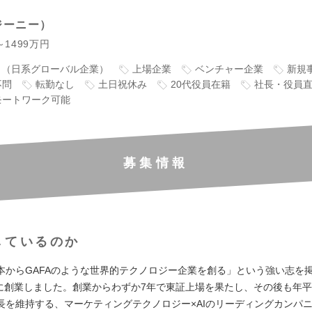
ジーニー
～1499万円
り（日系グローバル企業）
上場企業
ベンチャー企業
新規
不問
転勤なし
土日祝休み
20代役員在籍
社長・役員
モートワーク可能
募集情報
しているのか
本からGAFAのような世界的テクノロジー企業を創る」という強い志を
4月に創業しました。創業からわずか7年で東証上場を果たし、その後も年平
長を維持する、マーケティングテクノロジー×AIのリーディングカンパ