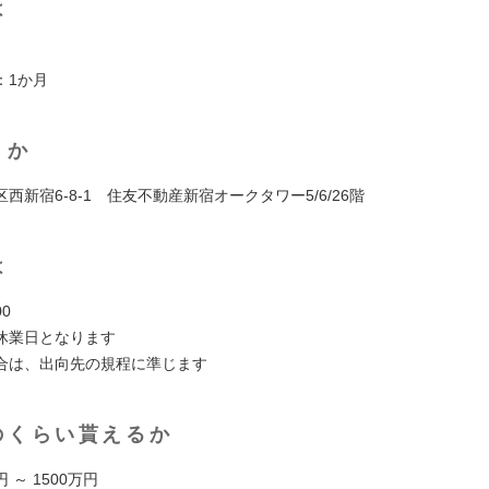
は
：1か月
くか
西新宿6-8-1 住友不動産新宿オークタワー5/6/26階
は
00
休業日となります
合は、出向先の規程に準じます
のくらい貰えるか
円 ～ 1500万円