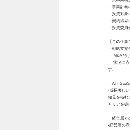
・事業計画
・投資対象
・契約締結に
・投資委員
【この仕事
・戦略立案
-M&Aだ
状況に応じ
す。
・AI・Sa
-成長著し
知見を積む
ャリアを築
・経営層と
-経営層の