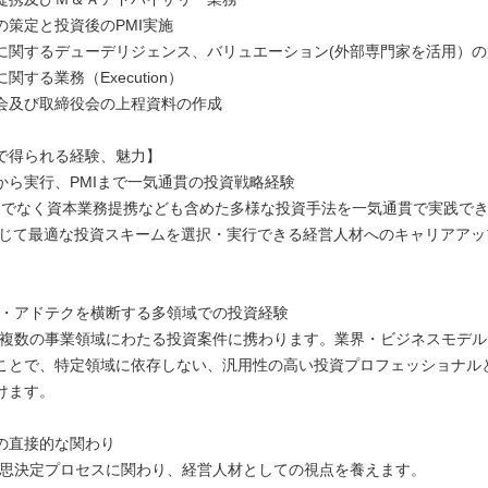
の策定と投資後のPMI実施
に関するデューデリジェンス、バリュエーション(外部専門家を活用）の
関する業務（Execution）
会及び取締役会の上程資料の作成
で得られる経験、魅力】
から実行、PMIまで一気通貫の投資戦略経験
けでなく資本業務提携なども含めた多様な投資手法を一気通貫で実践で
て最適な投資スキームを選択・実行できる経営人材へのキャリアアッ
aS・アドテクを横断する多領域での投資経験
い複数の事業領域にわたる投資案件に携わります。業界・ビジネスモデ
ことで、特定領域に依存しない、汎用性の高い投資プロフェッショナル
けます。
の直接的な関わり
意思決定プロセスに関わり、経営人材としての視点を養えます。