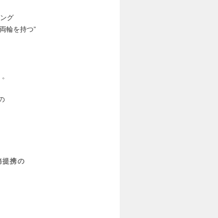
ィング
両輪を持つ”
）。
の
。
務提携の