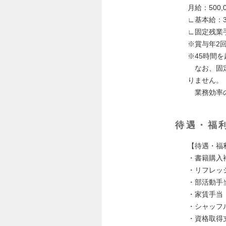
月給：500,0
∟基本給：369
∟固定残業手当
※賞与年2回
※45時間
なお、固定
りません。
業務効率の
待遇・福
【待遇・福
・書籍購入補
・リフレッシ
・部活動手当
・家賃手当（
・シャッフル
・資格取得