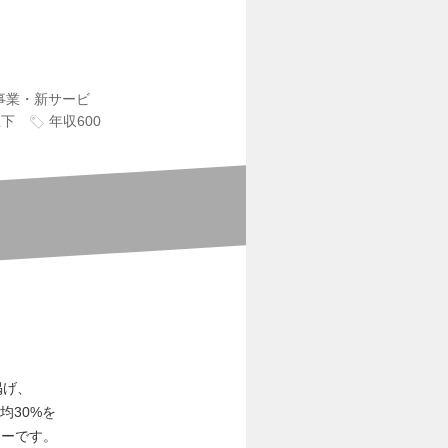
事業・新サービ
直下
年収600
掲げ、
均30%を
ニーです。