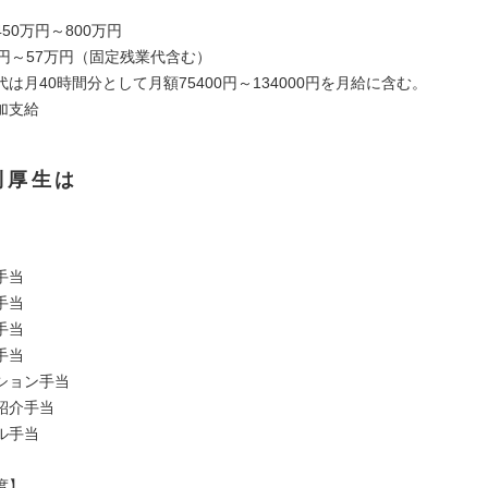
50万円～800万円
万円～57万円（固定残業代含む）
は月40時間分として月額75400円～134000円を月給に含む。
加支給
利厚生は
手当
手当
手当
手当
ション手当
紹介手当
ル手当
度】