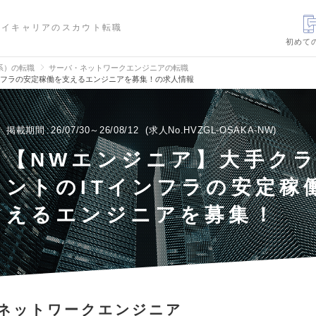
ハイキャリアのスカウト転職
初めて
信系）の転職
サーバ・ネットワークエンジニアの転職
ンフラの安定稼働を支えるエンジニアを募集！の求人情報
掲載期間
26/07/30～26/08/12
求人No.HVZGL-OSAKA-NW
【NWエンジニア】大手ク
ントのITインフラの安定稼
えるエンジニアを募集！
ネットワークエンジニア