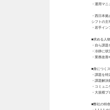
・運用マニ
・西日本拠
シフトの主
・若手イン
■求める人
・自ら課題
・冷静に状
・業務改善
■身につく
・課題を特
・課題解決
・コミュニ
・大規模プ
■弊社の特
・1人1人