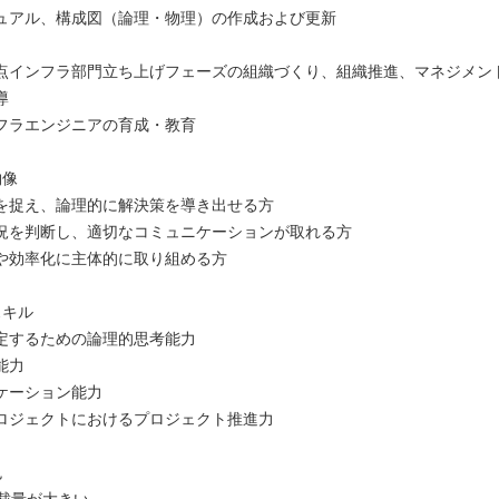
ュアル、構成図（論理・物理）の作成および更新
点インフラ部門立ち上げフェーズの組織づくり、組織推進、マネジメン
導
フラエンジニアの育成・教育
物像
を捉え、論理的に解決策を導き出せる方
況を判断し、適切なコミュニケーションが取れる方
や効率化に主体的に取り組める方
スキル
定するための論理的思考能力
能力
ケーション能力
ロジェクトにおけるプロジェクト推進力
色
の裁量が大きい