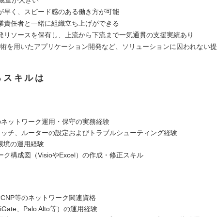
が早く、スピード感のある働き方が可能
業責任者と一緒に組織立ち上げができる
発リソースを保有し、上流から下流まで一気通貫の支援実績あり
AI技術を用いたアプリケーション開発など、ソリューションに囚われない
るスキルは
のネットワーク運用・保守の実務経験
3スイッチ、ルーターの設定およびトラブルシューティング経験
N環境の運用経験
ク構成図（VisioやExcel）の作成・修正スキル
CCNP等のネットワーク関連資格
iGate、Palo Alto等）の運用経験