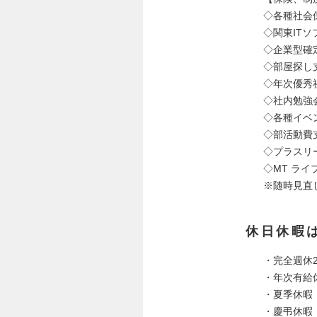
◇各種社会
◇関東IT
◇企業型確
◇部屋探し
◇年次優秀
◇社内勉強
◇各種イベ
◇部活動費
◇プラスリ
◇MT ライ
※随時見直
休日休暇
・完全週休
・年次有給
・夏季休暇
・慶弔休暇