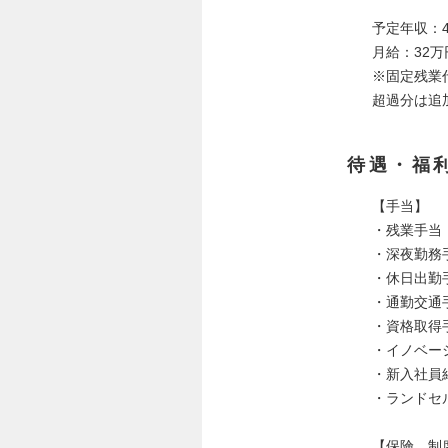
予定年収：4
月給：32
※固定残業代
超過分は追
待遇・福
【手当】
・残業手当
・深夜勤務
・休日出勤
・通勤交通
・資格取得
・イノベー
・新入社員
・ランドセ
【保険、制