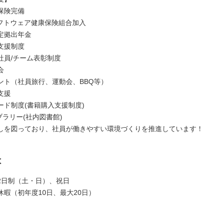
保険完備
ソフトウェア健康保険組合加入
定拠出年金​
支援制度
社員/チーム表彰制度
会
ント（社員旅行、運動会、BBQ等）
支援
ード制度(書籍購入支援制度)
ブラリー(社内図書館)
しを図っており、社員が働きやすい環境づくりを推進しています！
は
2日制（土・日）、祝日
休暇（初年度10日、最大20日）