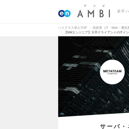
若手
ハイクラス求人TOP
技術系（IT・Web・通
【NWエンジニア】大手クライアントのITイ
サーバ・