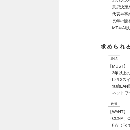
・意思決定
・代表や事
・長年の開
・IoTや
求められ
必須
【MUST】
・3年以上
・L2/L
・無線LA
・ネットワー
歓迎
【WANT】
・CCNA、
・FW（Fort