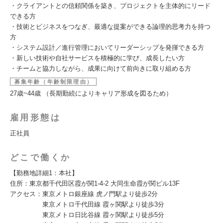
・クライアントとの信頼関係を築き、プロジェクトを主体的にリード
できる方
・技術とビジネスをつなぎ、最適な提案ができる論理的思考力を持つ
方
・システム設計／進行管理においてリーダーシップを発揮できる方
・新しい技術や自社サービスを積極的に学び、成長したい方
・チームと協力しながら、成果に向けて前向きに取り組める方
募集年齢（年齢制限理由）
27歳~44歳 （長期勤続によりキャリア形成を図るため）
雇用形態は
正社員
どこで働くか
【勤務地詳細1：本社】
住所：東京都千代田区霞が関1-4-2 大同生命霞が関ビル13F
アクセス：東京メトロ銀座線 虎ノ門駅より徒歩2分
東京メトロ千代田線 霞ヶ関駅より徒歩3分
東京メトロ日比谷線 霞ヶ関駅より徒歩5分