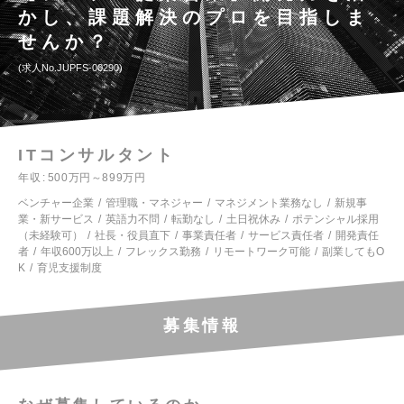
かし、課題解決のプロを目指しま
せんか？
求人No.JUPFS-00290
ITコンサルタント
年収
500万円～899万円
ベンチャー企業
管理職・マネジャー
マネジメント業務なし
新規事
業・新サービス
英語力不問
転勤なし
土日祝休み
ポテンシャル採用
（未経験可）
社長・役員直下
事業責任者
サービス責任者
開発責任
者
年収600万以上
フレックス勤務
リモートワーク可能
副業してもO
K
育児支援制度
募集情報