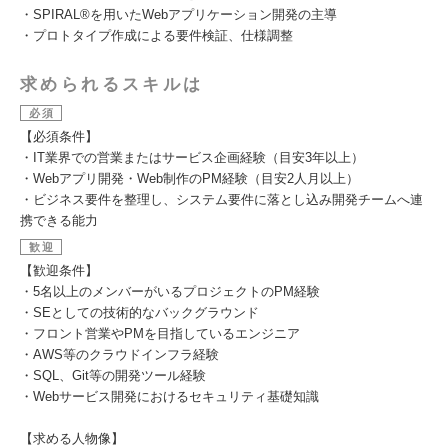
・SPIRAL®を用いたWebアプリケーション開発の主導
・プロトタイプ作成による要件検証、仕様調整
求められるスキルは
必須
【必須条件】
・IT業界での営業またはサービス企画経験（目安3年以上）
・Webアプリ開発・Web制作のPM経験（目安2人月以上）
・ビジネス要件を整理し、システム要件に落とし込み開発チームへ連
携できる能力
歓迎
【歓迎条件】
・5名以上のメンバーがいるプロジェクトのPM経験
・SEとしての技術的なバックグラウンド
・フロント営業やPMを目指しているエンジニア
・AWS等のクラウドインフラ経験
・SQL、Git等の開発ツール経験
・Webサービス開発におけるセキュリティ基礎知識
【求める人物像】