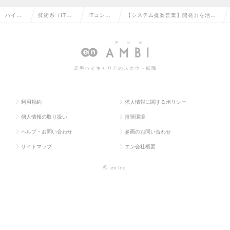
ハイク
技術系（IT・W
ITコンサ
【システム提案営業】開発力を活か
ラス求
eb・通信系）
ルタント
し、課題解決のプロを目指しません
人TOP
の転職
の転職
か？の求人情報
若手ハイキャリアのスカウト転職
利用規約
求人情報に関するポリシー
個人情報の取り扱い
推奨環境
ヘルプ・お問い合わせ
参画のお問い合わせ
サイトマップ
エン会社概要
©
en Inc.