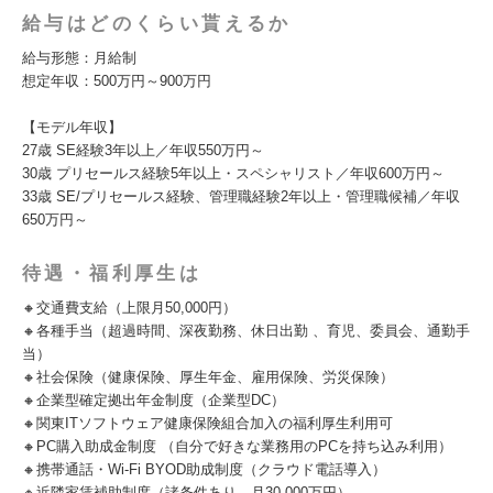
給与はどのくらい貰えるか
給与形態：月給制
想定年収：500万円～900万円
【モデル年収】
27歳 SE経験3年以上／年収550万円～
30歳 プリセールス経験5年以上・スペシャリスト／年収600万円～
33歳 SE/プリセールス経験、管理職経験2年以上・管理職候補／年収
650万円～
待遇・福利厚生は
🔸交通費支給（上限月50,000円）
🔸各種手当（超過時間、深夜勤務、休日出勤 、育児、委員会、通勤手
当）
🔸社会保険（健康保険、厚生年金、雇用保険、労災保険）
🔸企業型確定拠出年金制度（企業型DC）
🔸関東ITソフトウェア健康保険組合加入の福利厚生利用可
🔸PC購入助成金制度 （自分で好きな業務用のPCを持ち込み利用）
🔸携帯通話・Wi-Fi BYOD助成制度（クラウド電話導入）
🔸近隣家賃補助制度（諸条件あり、月30,000万円）