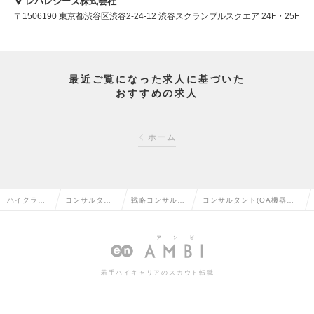
レバレジーズ株式会社
〒1506190 東京都渋谷区渋谷2-24-12 渋谷スクランブルスクエア 24F・25F
最近ご覧になった求人に基づいた
おすすめの求人
ホーム
ハイクラス
コンサルタン
戦略コンサルタ
コンサルタント(OA機器・I
求人TOP
ト系の転職
ントの転職
T商社）の求人情報
若手ハイキャリアのスカウト転職