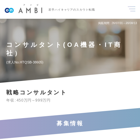
若手ハイキャリアのスカウト転職
掲載期間
26/07/31～26/08/13
コンサルタント(OA機器・IT商
社）
求人No.HTQSB-38605
戦略コンサルタント
年収
450万円～999万円
募集情報