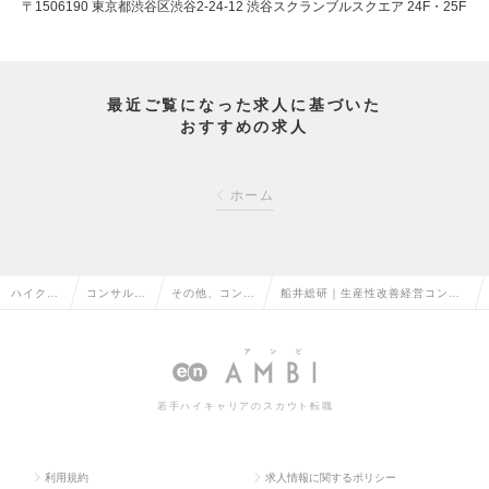
〒1506190 東京都渋谷区渋谷2-24-12 渋谷スクランブルスクエア 24F・25F
最近ご覧になった求人に基づいた
おすすめの求人
ホーム
ハイクラ
コンサルタ
その他、コンサ
船井総研｜生産性改善経営コンサ
ス求人T
ント系の転
ルタント系の転
ルタント【美容室業界向け】の求
OP
職
職
人情報
若手ハイキャリアのスカウト転職
利用規約
求人情報に関するポリシー