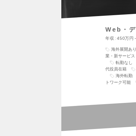
Web・
年収
450万円
海外展開あ
業・新サービス
転勤なし
代役員在籍
海外転勤
トワーク可能