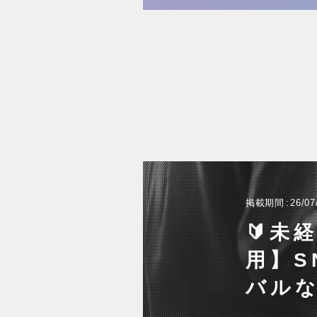
掲載期間
26/07
🔰未
用】S
バル