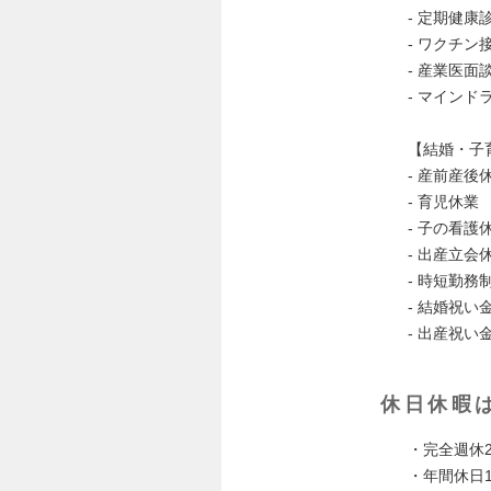
- 定期健康
- ワクチン
- 産業医面
- マイン
【結婚・子
- 産前産後
- 育児休業
- 子の看
- 出産立
- 時短勤
- 結婚祝い
- 出産祝い
休日休暇
・完全週休
・年間休日1