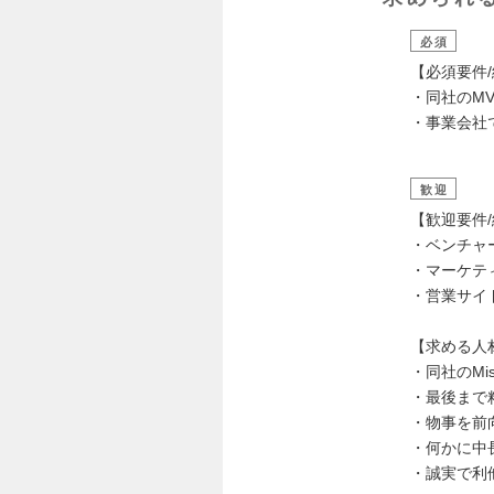
必須
【必須要件
・同社のMVV（
・事業会社
歓迎
【歓迎要件
・ベンチャ
・マーケテ
・営業サイ
【求める人
・同社のMiss
・最後まで
・物事を前
・何かに中
・誠実で利