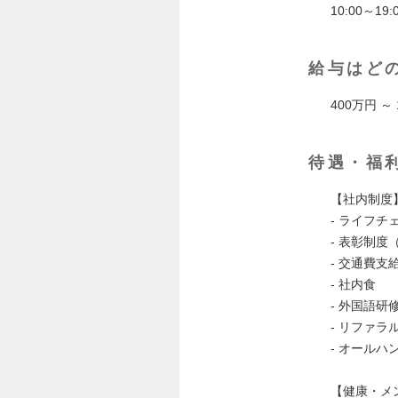
10:00～1
給与はど
400万円 
待遇・福
【社内制度
- ライフ
- 表彰制
- 交通費支
- 社内食
- 外国語研
- リファ
- オール
【健康・メ