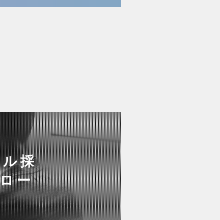
ャル採
グロー