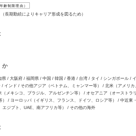
年齢制限理由）
5歳 （長期勤続によりキャリア形成を図るため）
は
くか
県 / 大阪府 / 福岡県 / 中国 / 韓国 / 香港 / 台湾 / タイ / シンガポール 
ン / インド / その他アジア（ベトナム、ミャンマー等） / 北米（アメリ
中南米（メキシコ、ブラジル、アルゼンチン等） / オセアニア（オーストラ
等） / ヨーロッパ（イギリス、フランス、ドイツ、ロシア等） / 中近東
エジプト、UAE、南アフリカ等） / その他の海外
は