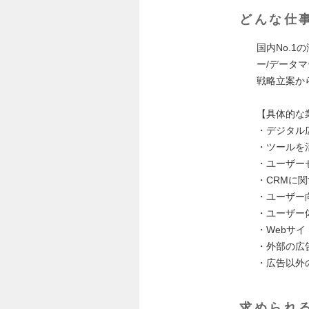
どんな仕
国内No.
ー/データ
戦略立案か
【具体的な
・デジタル
・ツールを
・ユーザー
・CRMに
・ユーザー
・ユーザー
・Webサイ
・外部の広
・広告以外
求められ