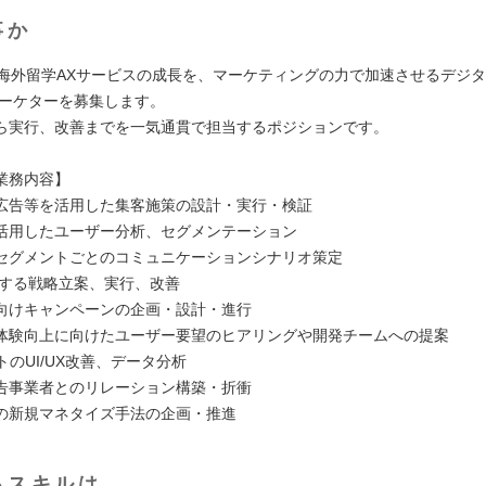
事か
1の海外留学AXサービスの成長を、マーケティングの力で加速させるデジ
マーケターを募集します。
ら実行、改善までを一気通貫で担当するポジションです。
業務内容】
広告等を活用した集客施策の設計・実行・検証
活用したユーザー分析、セグメンテーション
セグメントごとのコミュニケーションシナリオ策定
関する戦略立案、実行、改善
向けキャンペーンの企画・設計・進行
体験向上に向けたユーザー要望のヒアリングや開発チームへの提案
トのUI/UX改善、データ分析
告事業者とのリレーション構築・折衝
の新規マネタイズ手法の企画・推進
るスキルは