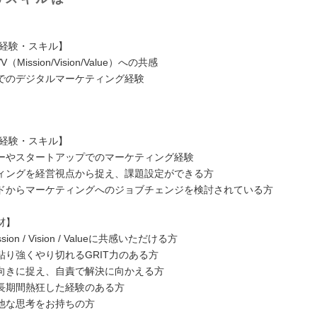
/経験・スキル】
Mission/Vision/Value）への共感
でのデジタルマーケティング経験
/経験・スキル】
ーやスタートアップでのマーケティング経験
ィングを経営視点から捉え、課題設定ができる方
ドからマーケティングへのジョブチェンジを検討されている方
材】
ion / Vision / Valueに共感いただける方
粘り強くやり切れるGRIT力のある方
向きに捉え、自責で解決に向かえる方
長期間熱狂した経験のある方
他な思考をお持ちの方