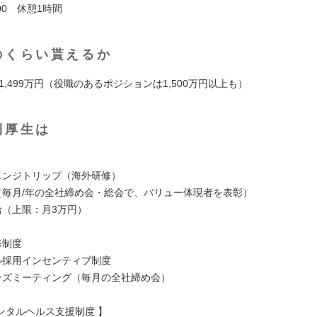
9:00 休憩1時間
のくらい貰えるか
～ 1,499万円（役職のあるポジションは1,500万円以上も）
利厚生は
】
チェンジトリップ（海外研修）
度（毎月/年の全社締め会・総会で、バリュー体現者を表彰）
給（上限：月3万円）
修制度
ラル採用インセンティブ制度
ハンズミーティング（毎月の全社締め会）
ンタルヘルス支援制度 】