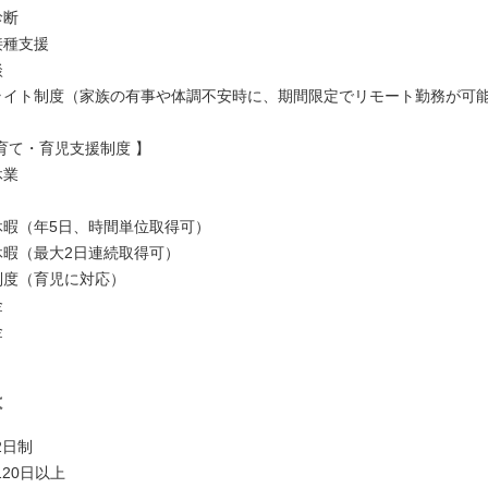
診断
接種支援
談
ドライト制度（家族の有事や体調不安時に、期間限定でリモート勤務が可
育て・育児支援制度 】
休業
護休暇（年5日、時間単位取得可）
会休暇（最大2日連続取得可）
務制度（育児に対応）
金
金
は
2日制
20日以上