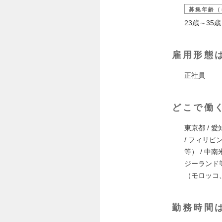
募集年齢（
23歳～3
雇用形態
正社員
どこで働
東京都 / 愛知
/ フィリピ
等） / 
ジーランド
（モロッコ、
勤務時間