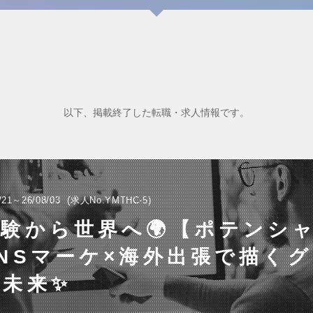
以下、掲載終了した転職・求人情報です。
/21～26/08/03
求人No.YMTHC-5
経験から世界へ🌍【ポテンシ
NSマーケ×海外出張で描く
な未来✨