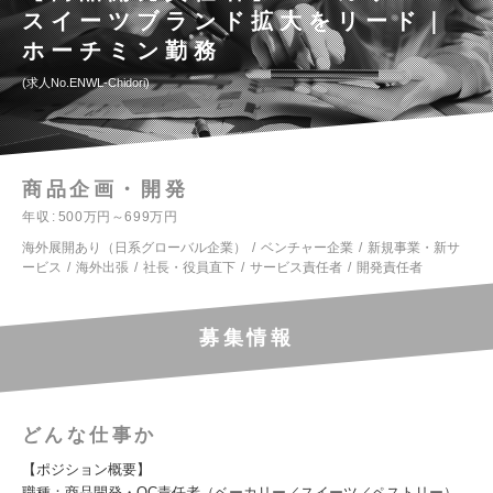
スイーツブランド拡大をリード｜
ホーチミン勤務
求人No.ENWL-Chidori
商品企画・開発
年収
500万円～699万円
海外展開あり（日系グローバル企業）
ベンチャー企業
新規事業・新サ
ービス
海外出張
社長・役員直下
サービス責任者
開発責任者
募集情報
どんな仕事か
【ポジション概要】
職種：商品開発・QC責任者（ベーカリー／スイーツ／ペストリー）