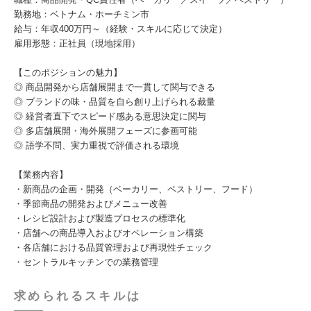
勤務地：ベトナム・ホーチミン市
給与：年収400万円～（経験・スキルに応じて決定）
雇用形態：正社員（現地採用）
【このポジションの魅力】
◎ 商品開発から店舗展開まで一貫して関与できる
◎ ブランドの味・品質を自ら創り上げられる裁量
◎ 経営者直下でスピード感ある意思決定に関与
◎ 多店舗展開・海外展開フェーズに参画可能
◎ 語学不問、実力重視で評価される環境
【業務内容】
・新商品の企画・開発（ベーカリー、ペストリー、フード）
・季節商品の開発およびメニュー改善
・レシピ設計および製造プロセスの標準化
・店舗への商品導入およびオペレーション構築
・各店舗における品質管理および再現性チェック
・セントラルキッチンでの業務管理
求められるスキルは