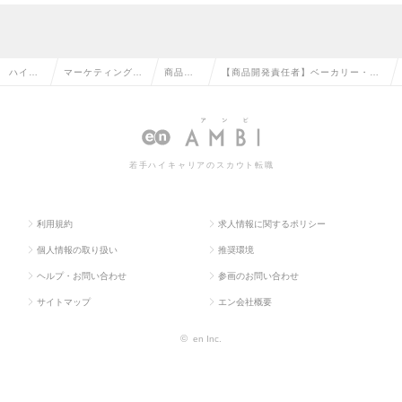
ハイク
マーケティング・
商品企
【商品開発責任者】ベーカリー・ス
ラス求
販促企画・商品開
画・開
イーツブランド拡大をリード｜ホー
人TOP
発系の転職
発の転
チミン勤務の求人情報
職
若手ハイキャリアのスカウト転職
利用規約
求人情報に関するポリシー
個人情報の取り扱い
推奨環境
ヘルプ・お問い合わせ
参画のお問い合わせ
サイトマップ
エン会社概要
©
en Inc.