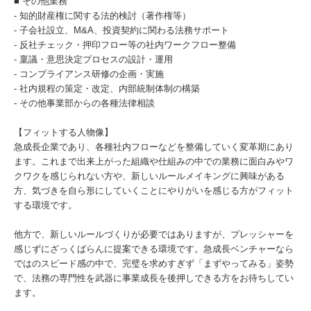
■ その他業務
- 知的財産権に関する法的検討（著作権等）
- 子会社設立、M&A、投資契約に関わる法務サポート
- 反社チェック・押印フロー等の社内ワークフロー整備
- 稟議・意思決定プロセスの設計・運用
- コンプライアンス研修の企画・実施
- 社内規程の策定・改定、内部統制体制の構築
- その他事業部からの各種法律相談
【フィットする人物像】
急成長企業であり、各種社内フローなどを整備していく変革期にあり
ます。これまで出来上がった組織や仕組みの中での業務に面白みやワ
クワクを感じられない方や、新しいルールメイキングに興味がある
方、気づきを自ら形にしていくことにやりがいを感じる方がフィット
する環境です。
他方で、新しいルールづくりが必要ではありますが、プレッシャーを
感じずにざっくばらんに提案できる環境です。急成長ベンチャーなら
ではのスピード感の中で、完璧を求めすぎず「まずやってみる」姿勢
で、法務の専門性を武器に事業成長を後押しできる方をお待ちしてい
ます。