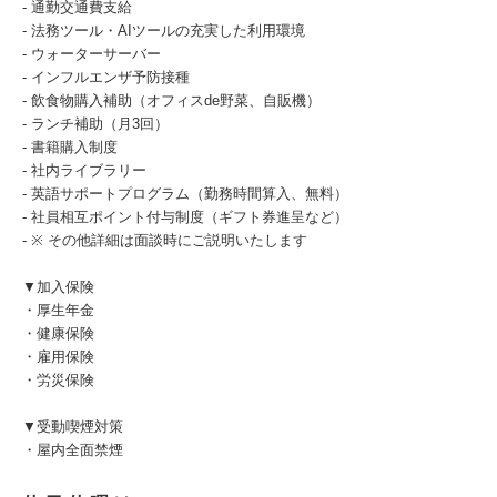
- 通勤交通費支給
- 法務ツール・AIツールの充実した利用環境
- ウォーターサーバー
- インフルエンザ予防接種
- 飲食物購入補助（オフィスde野菜、自販機）
- ランチ補助（月3回）
- 書籍購入制度
- 社内ライブラリー
- 英語サポートプログラム（勤務時間算入、無料）
- 社員相互ポイント付与制度（ギフト券進呈など）
- ※ その他詳細は面談時にご説明いたします
▼加入保険
・厚生年金
・健康保険
・雇用保険
・労災保険
▼受動喫煙対策
・屋内全面禁煙