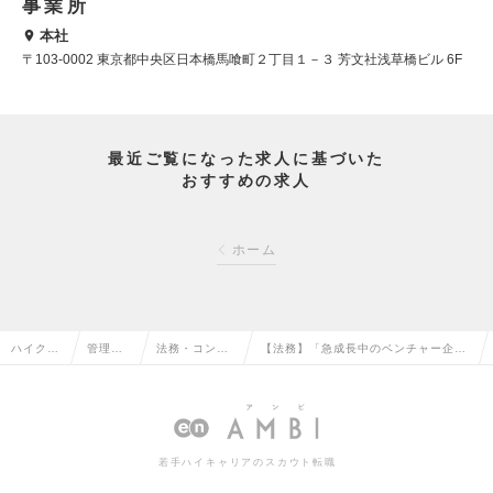
事業所
本社
〒103-0002 東京都中央区日本橋馬喰町２丁目１－３ 芳文社浅草橋ビル 6F
最近ご覧になった求人に基づいた
おすすめの求人
ホーム
ハイクラ
管理部
法務・コンプ
【法務】「急成長中のベンチャー企
ス求人T
門系の
ライアンスの
業！2人目の法務担当を大募集！」の
OP
転職
転職
求人情報
若手ハイキャリアのスカウト転職