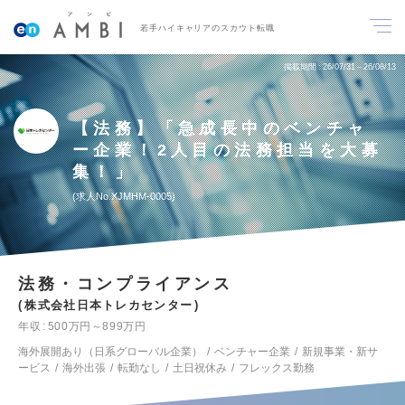
若手ハイキャリアのスカウト転職
掲載期間
26/07/31～26/08/13
【法務】「急成長中のベンチャ
ー企業！2人目の法務担当を大募
集！」
求人No.XJMHM-0005
法務・コンプライアンス
株式会社日本トレカセンター
年収
500万円～899万円
海外展開あり（日系グローバル企業）
ベンチャー企業
新規事業・新サ
ービス
海外出張
転勤なし
土日祝休み
フレックス勤務