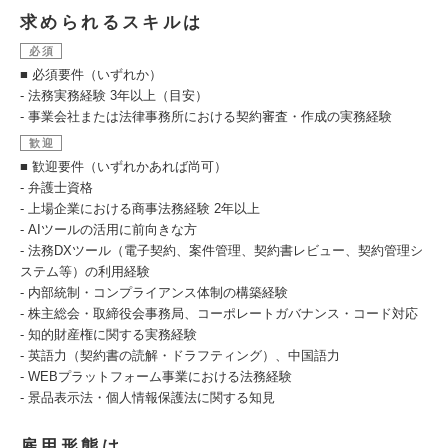
求められるスキルは
必須
■ 必須要件（いずれか）
- 法務実務経験 3年以上（目安）
- 事業会社または法律事務所における契約審査・作成の実務経験
歓迎
■ 歓迎要件（いずれかあれば尚可）
- 弁護士資格
- 上場企業における商事法務経験 2年以上
- AIツールの活用に前向きな方
- 法務DXツール（電子契約、案件管理、契約書レビュー、契約管理シ
ステム等）の利用経験
- 内部統制・コンプライアンス体制の構築経験
- 株主総会・取締役会事務局、コーポレートガバナンス・コード対応
- 知的財産権に関する実務経験
- 英語力（契約書の読解・ドラフティング）、中国語力
- WEBプラットフォーム事業における法務経験
- 景品表示法・個人情報保護法に関する知見
雇用形態は