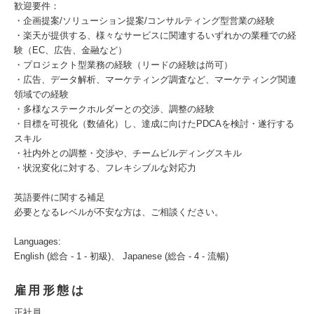
歓迎要件：
・企画提案/ソリューション提案/コンサルティング型営業の経験
・楽天が提供する、様々なサービスに関連するいずれかの業種での経
験（EC、広告、金融など）
・プロジェクト型業務の経験（リードの経験は尚可）
・広告、データ解析、マーケティング調査など、マーケティング関連
領域での経験
・多様なステークホルダーとの交渉、調整の経験
・目標を可視化（数値化）し、達成に向けたPDCAを検討・遂行する
スキル
・社内外との調整・交渉や、チームビルディングスキル
・状況変化に対する、フレキシブルな対応力
英語要件に関する補足
必要となるレベルが不安な方は、ご相談ください。
Languages:
English (総合 - 1 - 初級)、 Japanese (総合 - 4 - 流暢)
雇用形態は
正社員