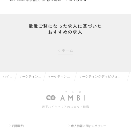
最近ご覧になった求人に基づいた
おすすめの求人
ホーム
ハイク
マーケティン
マーケティング
マーケティングディビジョ
ラス求
グ・販促企画・
プランナー・We
ン : 全社マーケティングプラン
人TO
商品開発系の転
bプランナーの転
ナー 未経験可※第二新卒可の求
P
職
職
人情報
若手ハイキャリアのスカウト転職
利用規約
求人情報に関するポリシー