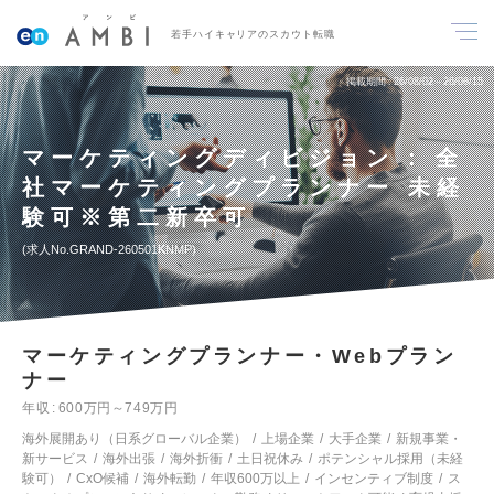
若手ハイキャリアのスカウト転職
掲載期間
26/08/02～26/08/15
マーケティングディビジョン : 全
社マーケティングプランナー 未経
験可※第二新卒可
求人No.GRAND-260501KNMP
マーケティングプランナー・Webプラン
ナー
年収
600万円～749万円
海外展開あり（日系グローバル企業）
上場企業
大手企業
新規事業・
新サービス
海外出張
海外折衝
土日祝休み
ポテンシャル採用（未経
験可）
CxO候補
海外転勤
年収600万以上
インセンティブ制度
ス