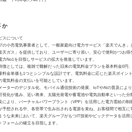
事か
ビスについて
プの小売電気事業者として、一般家庭向け電力サービス「楽天でんき」
楽天ガス」を提供しており、ユーザーに寄り添い、安心で便利かつお得
電力No1を目指しサービスの拡大を推進しています。
特徴としては、複雑で難解だった旧来の電気料金プランを基本料金0円
量料金単価も1つとシンプルな設計です。電気料金に応じた楽天ポイン
の電気料金の支払いを可能としています。
メーターのデジタル化、モバイル通信技術の発展、IoTやAIの普及によ
可視化が進み、近い将来、太陽光発電や蓄電池や電気自動車といった分
及により、バーチャルパワープラント（VPP）を活用した電力需給の制
が予想される中、各世帯で生み出される電源を束ね、お客様間で相互に
ような未来において、楽天グループがもつIT技術やビックデータを活用
トフォームの確立を目指します。