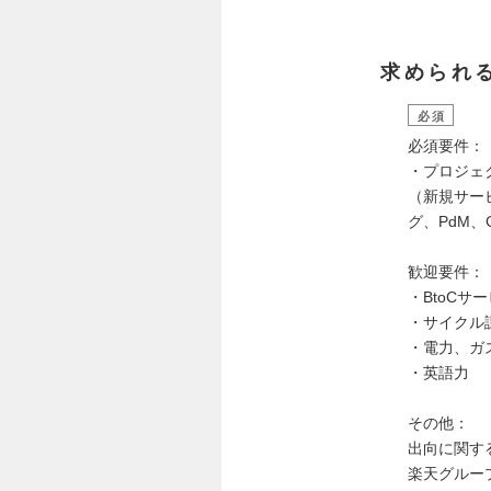
求められ
必須
必須要件：
・プロジェ
（新規サー
グ、PdM
歓迎要件：
・BtoCサ
・サイクル
・電力、ガ
・英語力
その他：
出向に関す
楽天グルー