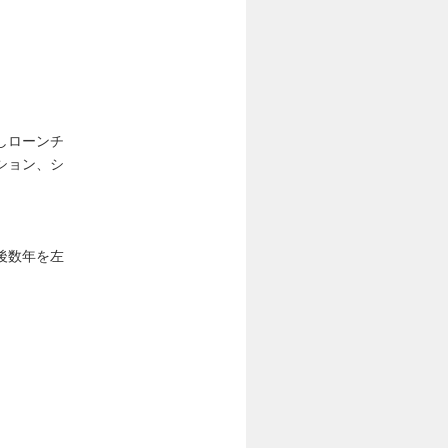
しローンチ
ション、シ
後数年を左