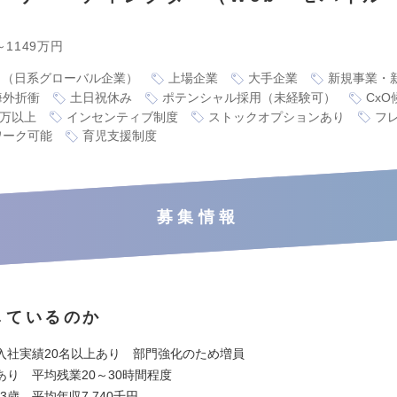
～1149万円
り（日系グローバル企業）
上場企業
大手企業
新規事業・
海外折衝
土日祝休み
ポテンシャル採用（未経験可）
CxO
0万以上
インセンティブ制度
ストックオプションあり
フ
ワーク可能
育児支援制度
募集情報
しているのか
入社実績20名以上あり 部門強化のため増員
あり 平均残業20～30時間程度
.3歳 平均年収7,740千円