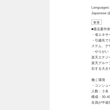
Languages:
Japanese (
歓迎
■過去案件
・省エネサ
・引越先で
ステム、デ
・やりがい
楽天エナジ
楽天グルー
右する大き
働く環境
・コンシュ
人数：３名
構成：30-
全員が中途