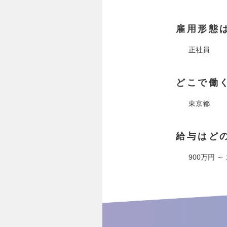
雇用形態
正社員
どこで働
東京都
給与はど
900万円 ～