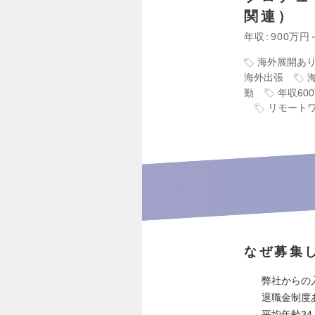
関連）
年収
900万円
海外展開あ
海外出張
勤
年収60
リモート
なぜ募集
弊社からの
退職金制度
平均年齢34