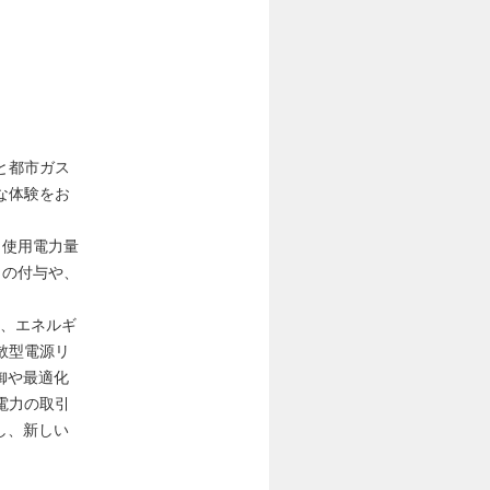
と都市ガス
な体験をお
、使用電力量
トの付与や、
り、エネルギ
散型電源リ
御や最適化
電力の取引
し、新しい