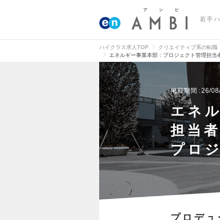
若手
ハイクラス求人TOP
クリエイティブ系の転職
エネルギー事業本部：プロジェクト管理担当者
掲載期間
26/08
エネ
担当
プロジ
プロデュ