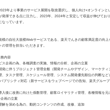
2023年より事業のサービス展開を取捨選択し、個人向け×オンラインと
が発揮できる点に注力し、2023年、2024年と安定して収益が伸びてお
になっています。
規模の自社大規模Webサービスである、楽天でんきの顧客満足度の向上
トの管理を担当いただきます。
業務内容
ビス企画の為、各種調査の実施、情報の分析、企画の立案
開発に伴うプロジェクト管理全般（開発チームやデザイン、マーケティ
理、タスク管理、スケジュール管理、システム開発優先順位の判断など
のパブリシティ対応（新サービスをウェブページでの告知、楽天グルー
導入後に改善に向けた係数管理、顧客ロイヤリティ管理、各種情報を元
善企画の立案
理解を深める為の、動的コンテンツの作成、改修、追加