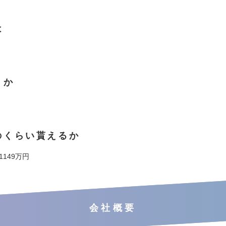
は
くか
のくらい貰えるか
 1149万円
会社概要