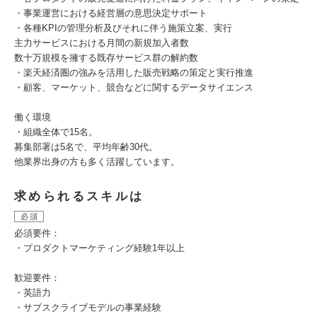
・事業運営における経営層の意思決定サポート
・各種KPIの管理分析及びそれに伴う施策立案、実行
主力サービスにおける月間の新規加入者数
数十万規模を擁する既存サービス群の解約数
・楽天経済圏の強みを活用した販売戦略の策定と実行推進
・顧客、マーケット、競合などに関するデータサイエンス
働く環境
・組織全体で15名。
募集部署は5名で、平均年齢30代。
他業界出身の方も多く活躍しています。
求められるスキルは
必須
必須要件：
・プロダクトマーケティング経験1年以上
歓迎要件：
・英語力
・サブスクライブモデルの事業経験