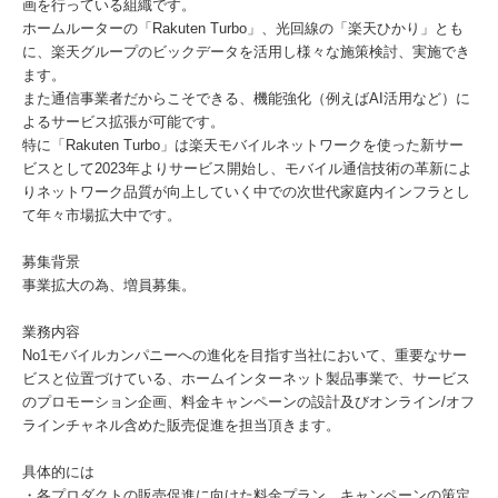
画を行っている組織です。
ホームルーターの「Rakuten Turbo」、光回線の「楽天ひかり」とも
に、楽天グループのビックデータを活用し様々な施策検討、実施でき
ます。
また通信事業者だからこそできる、機能強化（例えばAI活用など）に
よるサービス拡張が可能です。
特に「Rakuten Turbo」は楽天モバイルネットワークを使った新サー
ビスとして2023年よりサービス開始し、モバイル通信技術の革新によ
りネットワーク品質が向上していく中での次世代家庭内インフラとし
て年々市場拡大中です。
募集背景
事業拡大の為、増員募集。
業務内容
No1モバイルカンパニーへの進化を目指す当社において、重要なサー
ビスと位置づけている、ホームインターネット製品事業で、サービス
のプロモーション企画、料金キャンペーンの設計及びオンライン/オフ
ラインチャネル含めた販売促進を担当頂きます。
具体的には
・各プロダクトの販売促進に向けた料金プラン、キャンペーンの策定