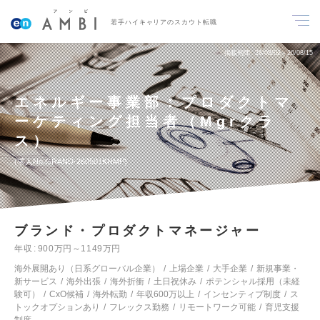
若手ハイキャリアのスカウト転職
掲載期間
26/08/02～26/08/15
エネルギー事業部：プロダクトマ
ーケティング担当者（Mgrクラ
ス）
求人No.GRAND-260501KNMP
ブランド・プロダクトマネージャー
年収
900万円～1149万円
海外展開あり（日系グローバル企業）
上場企業
大手企業
新規事業・
新サービス
海外出張
海外折衝
土日祝休み
ポテンシャル採用（未経
験可）
CxO候補
海外転勤
年収600万以上
インセンティブ制度
ス
トックオプションあり
フレックス勤務
リモートワーク可能
育児支援