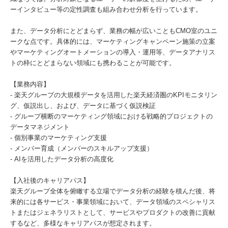
ーインタビュー等の定性調査も組み合わせ分析を行っています。
また、データ分析にとどまらず、業務の幅が広いこともCMO室のユニ
ークな点です。具体的には、マーケティングキャンペーン施策の立案
やマーケティングオートメーションの導入・運用等、データアナリス
トの枠にとどまらない領域にも携わることが可能です。
【業務内容】
- 楽天グループの大規模データを活用した楽天経済圏のKPIモニタリン
グ、仮説出し、および、データに基づく仮説検証
- グループ横断のマーケティング領域における戦略的プロジェクトの
データマネジメント
- 個別事業のマーケティング支援
- メンバー育成（メンバーのスキルアップ支援）
- AIを活用したデータ分析の高度化
【入社後のキャリアパス】
楽天グループ全体を俯瞰する立場でデータ分析の経験を積んだ後、将
来的には各サービス・事業領域において、データ領域のスペシャリス
トまたはジェネラリストとして、サービスやプロダクトの改善に貢献
するなど、多様なキャリアパスが想定されます。