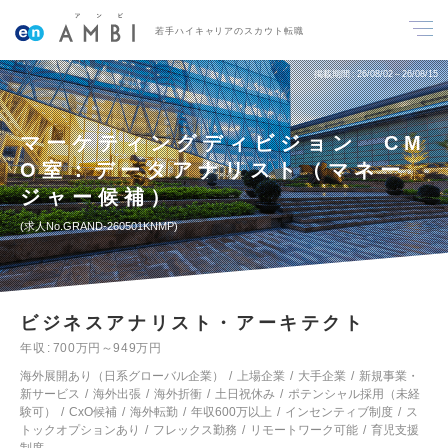
若手ハイキャリアのスカウト転職
掲載期間
26/08/02～26/08/15
マーケティングディビジョン CM
O室：データアナリスト（マネー
ジャー候補）
求人No.GRAND-260501KNMP
ビジネスアナリスト・アーキテクト
年収
700万円～949万円
海外展開あり（日系グローバル企業）
上場企業
大手企業
新規事業・
新サービス
海外出張
海外折衝
土日祝休み
ポテンシャル採用（未経
験可）
CxO候補
海外転勤
年収600万以上
インセンティブ制度
ス
トックオプションあり
フレックス勤務
リモートワーク可能
育児支援