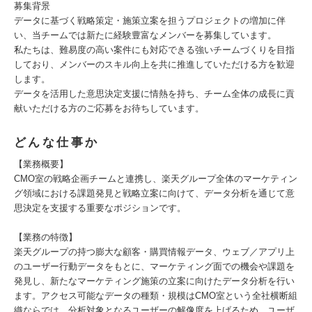
募集背景
データに基づく戦略策定・施策立案を担うプロジェクトの増加に伴
い、当チームでは新たに経験豊富なメンバーを募集しています。
私たちは、難易度の高い案件にも対応できる強いチームづくりを目指
しており、メンバーのスキル向上を共に推進していただける方を歓迎
します。
データを活用した意思決定支援に情熱を持ち、チーム全体の成長に貢
献いただける方のご応募をお待ちしています。
どんな仕事か
【業務概要】
CMO室の戦略企画チームと連携し、楽天グループ全体のマーケティン
グ領域における課題発見と戦略立案に向けて、データ分析を通じて意
思決定を支援する重要なポジションです。
【業務の特徴】
楽天グループの持つ膨大な顧客・購買情報データ、ウェブ／アプリ上
のユーザー行動データをもとに、マーケティング面での機会や課題を
発見し、新たなマーケティング施策の立案に向けたデータ分析を行い
ます。アクセス可能なデータの種類・規模はCMO室という全社横断組
織ならでは。分析対象となるユーザーの解像度を上げるため、ユーザ