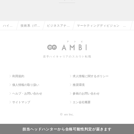
ハイク
技術系（IT・
ビジネスアナリ
マーケティングディビジョン CM
ラス求
Web・通信
スト・アーキテ
O室：データアナリスト（マネー
人TOP
系）の転職
クトの転職
ジャー候補）の求人情報
若手ハイキャリアのスカウト転職
利用規約
求人情報に関するポリシー
個人情報の取り扱い
推奨環境
ヘルプ・お問い合わせ
参画のお問い合わせ
サイトマップ
エン会社概要
©
en Inc.
担当ヘッドハンターから
合格可能性判定
が届きます