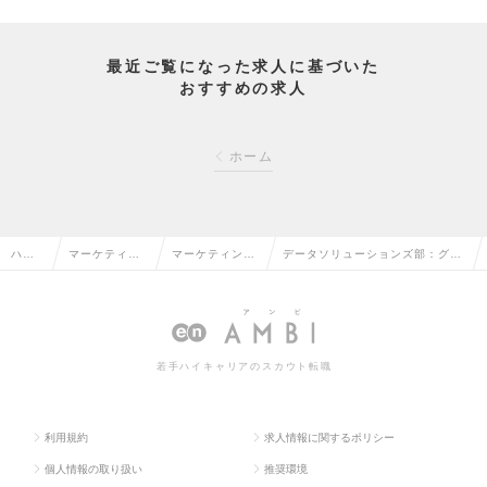
最近ご覧になった求人に基づいた
おすすめの求人
ホーム
ハイ
マーケティン
マーケティング
データソリューションズ部：グロ
クラ
グ・販促企
プランナー・W
ーバルデジタルマーケティングプ
ス求
画・商品開発
ebプランナーの
ランニングマネージャー候補の求
人TO
系の転職
転職
人情報
若手ハイキャリアのスカウト転職
P
利用規約
求人情報に関するポリシー
個人情報の取り扱い
推奨環境