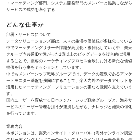
・マーケティング部門、システム開発部門のメンバーと協業しながら
サービスの成功を牽引する
どんな仕事か
部署・サービスについて
データソリューションズ部は、人々の生活や価値観が多様化している
中でマーケティングリサーチ課題が高度化・複雑化していく中、楽天
グループ内共通IDで繋がった1億以上のビッグデータを複合的に活用
することで、顧客のマーケティングプロセス全般における新たな価値
提供を行う事をミッションとしています。
中でもメンバーシップ戦略グループでは、データの源泉であるアンケ
ートモニター基盤を強固にすることで、楽天内外のデータアセットを
活用したマーケティング・ソリューションの更なる飛躍を支えていま
す。
国内ユーザーを育成する日本メンバーシップ戦略グループと、海外サ
ービスのユーザー管理を担うが連携しながら、ナレッジと施策の強化
を行っています。
業務内容
本ポジションは、楽天インサイト・グローバル（海外オンライン調査
のリーディングカンパニーの一つ）のオンラインリサーチ会員を、デ