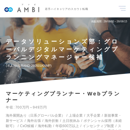
若手ハイキャリアのスカウト転職
掲載期間
26/08/02～26/08/15
データソリューションズ部：グロ
ーバルデジタルマーケティングプ
ランニングマネージャー候補
求人No.GRAND-260501KNMP
マーケティングプランナー・Webプラン
ナー
年収
700万円～949万円
海外展開あり（日系グローバル企業）
上場企業
大手企業
新規事業・
新サービス
海外出張
海外折衝
土日祝休み
ポテンシャル採用（未経
験可）
CxO候補
海外転勤
年収600万以上
インセンティブ制度
ス