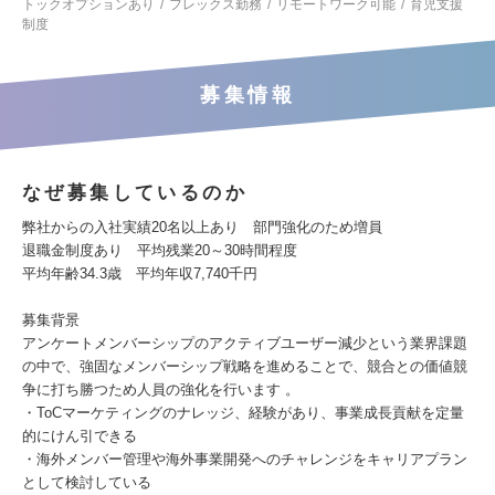
トックオプションあり
フレックス勤務
リモートワーク可能
育児支援
制度
募集情報
なぜ募集しているのか
弊社からの入社実績20名以上あり 部門強化のため増員
退職金制度あり 平均残業20～30時間程度
平均年齢34.3歳 平均年収7,740千円
募集背景
アンケートメンバーシップのアクティブユーザー減少という業界課題
の中で、強固なメンバーシップ戦略を進めることで、競合との価値競
争に打ち勝つため人員の強化を行います 。
・ToCマーケティングのナレッジ、経験があり、事業成長貢献を定量
的にけん引できる
・海外メンバー管理や海外事業開発へのチャレンジをキャリアプラン
として検討している