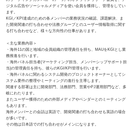
ジタル広告やソーシャルメディアを使い会員を獲得し、管理をしてい
ます。
KGI／KPI達成のための各メンバーの業務状況の確認、課題解決、ま
た開発関連の打ち合わせや法務グループとのユーザー情報取得に関す
る打ち合わせなど、様々な方向性の仕事があります。
＜主な業務内容＞
・海外11の国と地域の会員組織の管理責任を持ち、MAUをKGIとし業
務推進を行います。
・海外パネル担当者(マーケティング担当、メンバーシップサポート担
当)の管理責任を持ち、彼らのKGI/KPI管理を行います。
・海外パネルに関わるシステム開発のプロジェクトオーナーとしてシ
ステム要件の整理やミーティングの進行を主導します。
関連する部署は主に開発部門、法務部門、営業やPJ運用部門など、多
岐にわたります。
またユーザー獲得のための外部メディアやベンダーとのミーティング
もあります。
海外メンバーとの会話は英語で、開発関連の打ち合わせも英語の場合
が多いです。
その他は日本語での打ち合わせがメインになります。