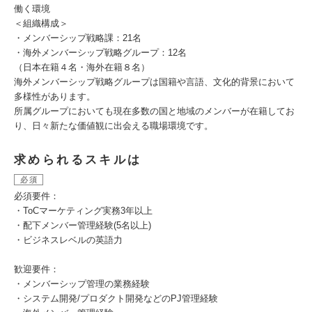
働く環境
＜組織構成＞
・メンバーシップ戦略課：21名
・海外メンバーシップ戦略グループ：12名
（日本在籍４名・海外在籍８名）
海外メンバーシップ戦略グループは国籍や言語、文化的背景において
多様性があります。
所属グループにおいても現在多数の国と地域のメンバーが在籍してお
り、日々新たな価値観に出会える職場環境です。
求められるスキルは
必須
必須要件：
・ToCマーケティング実務3年以上
・配下メンバー管理経験(5名以上)
・ビジネスレベルの英語力
歓迎要件：
・メンバーシップ管理の業務経験
・システム開発/プロダクト開発などのPJ管理経験