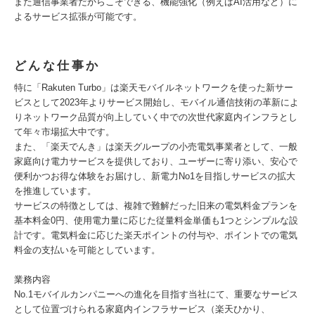
また通信事業者だからこそできる、機能強化（例えばAI活用など）に
よるサービス拡張が可能です。
どんな仕事か
特に「Rakuten Turbo」は楽天モバイルネットワークを使った新サー
ビスとして2023年よりサービス開始し、モバイル通信技術の革新によ
りネットワーク品質が向上していく中での次世代家庭内インフラとし
て年々市場拡大中です。
また、「楽天でんき」は楽天グループの小売電気事業者として、一般
家庭向け電力サービスを提供しており、ユーザーに寄り添い、安心で
便利かつお得な体験をお届けし、新電力No1を目指しサービスの拡大
を推進しています。
サービスの特徴としては、複雑で難解だった旧来の電気料金プランを
基本料金0円、使用電力量に応じた従量料金単価も1つとシンプルな設
計です。電気料金に応じた楽天ポイントの付与や、ポイントでの電気
料金の支払いを可能としています。
業務内容
No.1モバイルカンパニーへの進化を目指す当社にて、重要なサービス
として位置づけられる家庭内インフラサービス（楽天ひかり、