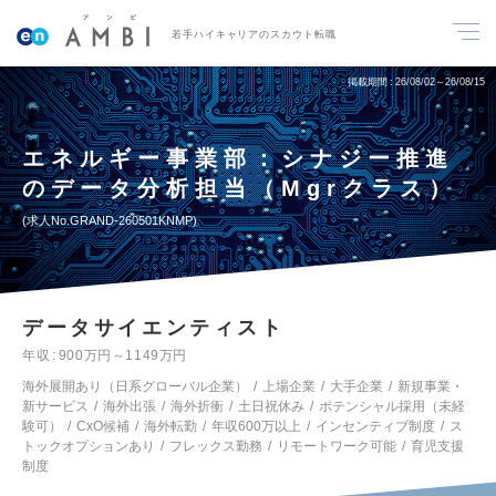
若手ハイキャリアのスカウト転職
掲載期間
26/08/02～26/08/15
エネルギー事業部：シナジー推進
のデータ分析担当（Mgrクラス）
求人No.GRAND-260501KNMP
データサイエンティスト
年収
900万円～1149万円
海外展開あり（日系グローバル企業）
上場企業
大手企業
新規事業・
新サービス
海外出張
海外折衝
土日祝休み
ポテンシャル採用（未経
験可）
CxO候補
海外転勤
年収600万以上
インセンティブ制度
ス
トックオプションあり
フレックス勤務
リモートワーク可能
育児支援
制度