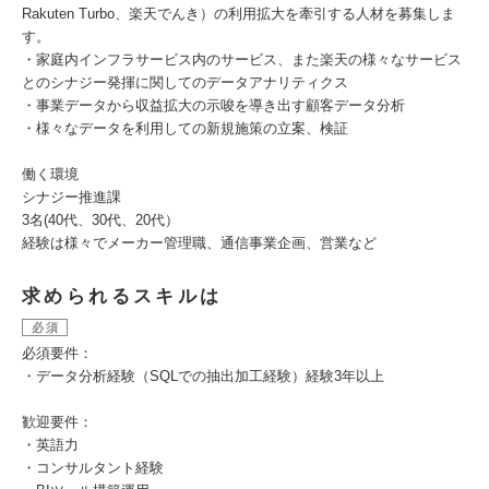
Rakuten Turbo、楽天でんき）の利用拡大を牽引する人材を募集しま
す。
・家庭内インフラサービス内のサービス、また楽天の様々なサービス
とのシナジー発揮に関してのデータアナリティクス
・事業データから収益拡大の示唆を導き出す顧客データ分析
・様々なデータを利用しての新規施策の立案、検証
働く環境
シナジー推進課
3名(40代、30代、20代）
経験は様々でメーカー管理職、通信事業企画、営業など
求められるスキルは
必須
必須要件：
・データ分析経験（SQLでの抽出加工経験）経験3年以上
歓迎要件：
・英語力
・コンサルタント経験