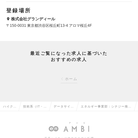
登録場所
株式会社グランディール
〒150-0031 東京都渋谷区桜丘町13-4 アロマ桜丘4F
最近ご覧になった求人に基づいた
おすすめの求人
ホーム
ハイクラ
技術系（IT・W
データサイエ
エネルギー事業部：シナジー推進
ス求人T
eb・通信系）
ンティストの
のデータ分析担当（Mgrクラス）
OP
の転職
転職
の求人情報