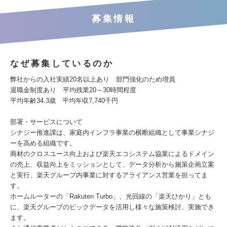
募集情報
なぜ募集しているのか
弊社からの入社実績20名以上あり 部門強化のため増員
退職金制度あり 平均残業20～30時間程度
平均年齢34.3歳 平均年収7,740千円
部署・サービスについて
シナジー推進課は、家庭内インフラ事業の横断組織として事業シナジ
ーを高める組織です。
商材のクロスユース向上および楽天エコシステム協業によるドメイン
の売上、収益向上をミッションとして、データ分析から施策企画立案
と実行、楽天グループ内事業に対するアライアンス営業を担ってま
す。
ホームルーターの「Rakuten Turbo」、光回線の「楽天ひかり」とも
に、楽天グループのビックデータを活用し様々な施策検討、実施でき
ます。