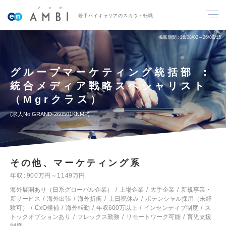
若手ハイキャリアのスカウト転職
掲載期間
26/08/02～26/08/15
グループマーケティング統括部 ：
統合メディア戦略スペシャリスト
（Mgrクラス）
求人No.GRAND-260501KNMP
その他、マーケティング系
年収
900万円～1149万円
海外展開あり（日系グローバル企業）
上場企業
大手企業
新規事業・
新サービス
海外出張
海外折衝
土日祝休み
ポテンシャル採用（未経
験可）
CxO候補
海外転勤
年収600万以上
インセンティブ制度
ス
トックオプションあり
フレックス勤務
リモートワーク可能
育児支援