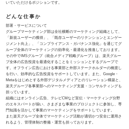
いていただけるポジションです。
どんな仕事か
部署・サービスについて
グループマーケティング部は全社横断のマーケティング組織として、
「新規ユーザーの獲得」、「既存ユーザーのリテンションとエンゲー
ジメント向上」、「コンプライアンス・ガバナンス強化」を通じてグ
ループ全体のマーケティングの効率化・最適化を推進しております。
その中でIMSグループ（統合メディア戦略グループ）は、楽天グルー
プ全体の広告投資を最適化することをミッションとするグループで
す。オフライン広告における事業部と外部ステークホルダーの橋渡し
を行い、効率的な広告投資をサポートしています。また、Google・
Metaをはじめとする外部デジタルメディアとのリレーション構築と、
楽天グループ各事業部へのマーケティング支援・コンサルティングも
担っています。
組織にはオンライン広告、テレビCMなど宣伝・マーケティング分野
のエキスパートが揃い、さまざまな事業のプロジェクトに参加し、専
門知識を活かして事業のマーケティングをサポートしています。
また楽天グループ全体でマーケティング活動が適切かつ安全に運用さ
れるよう、管理体制の整備・運営も担っております。