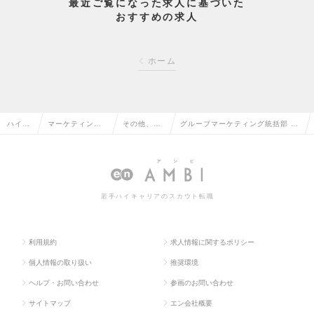
最近ご覧になった求人に基づいた
おすすめの求人
ホーム
ハイク
マーケティン
その他、マ
グループマーケティング統括部 ：
ラス求
グ・販促企画・
ーケティン
統合メディア戦略スペシャリスト
人TOP
商品開発系の転
グ系の転職
（Mgrクラス）の求人情報
職
若手ハイキャリアのスカウト転職
利用規約
求人情報に関するポリシー
個人情報の取り扱い
推奨環境
ヘルプ・お問い合わせ
参画のお問い合わせ
サイトマップ
エン会社概要