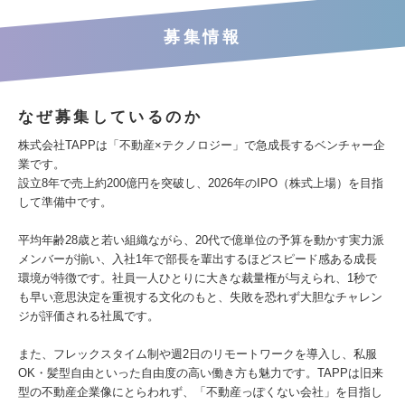
募集情報
なぜ募集しているのか
株式会社TAPPは「不動産×テクノロジー」で急成長するベンチャー企
業です。
設立8年で売上約200億円を突破し​、2026年のIPO（株式上場）を目指
して準備中です​。
平均年齢28歳と若い組織ながら、20代で億単位の予算を動かす実力派
メンバーが揃い​、入社1年で部長を輩出するほどスピード感ある成長
環境が特徴です​。社員一人ひとりに大きな裁量権が与えられ、1秒で
も早い意思決定を重視する文化のもと​、失敗を恐れず大胆なチャレン
ジが評価される社風です​。
また、フレックスタイム制や週2日のリモートワークを導入し、私服
OK・髪型自由といった自由度の高い働き方も魅力です​。TAPPは旧来
型の不動産企業像にとらわれず、「不動産っぽくない会社」を目指し