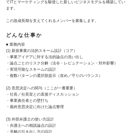
てITとマーケティングを駆使した新しいビジネスモデルを構築してい
ます​。
この急成長期を支えてくれるメンバーを募集します。
どんな仕事か
■ 業務内容
(1) 新規事業の法的スキーム設計（コア）
・事業アイデアに対する法的論点の洗い出し
・論点ごとのリスク分解（法令・レピュテーション・対外影響）
・実現可能なスキームの設計
・複数パターンの選択肢提示（攻め／守りのバランス）
(2) 意思決定への関与（ここが一番重要）
・社長／社長室との直接ディスカッション
・事業責任者との壁打ち
・最終意思決定に向けた論点整理
(3) 外部弁護士の使い方設計
・弁護士への相談論点の設計
・見解の引き出し方の設計