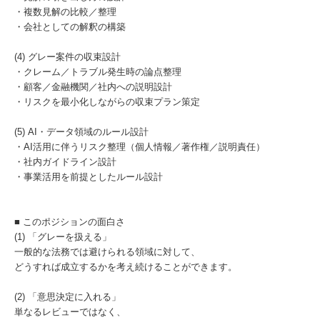
・複数見解の比較／整理
・会社としての解釈の構築
(4) グレー案件の収束設計
・クレーム／トラブル発生時の論点整理
・顧客／金融機関／社内への説明設計
・リスクを最小化しながらの収束プラン策定
(5) AI・データ領域のルール設計
・AI活用に伴うリスク整理（個人情報／著作権／説明責任）
・社内ガイドライン設計
・事業活用を前提としたルール設計
■ このポジションの面白さ
(1) 「グレーを扱える」
一般的な法務では避けられる領域に対して、
どうすれば成立するかを考え続けることができます。
(2) 「意思決定に入れる」
単なるレビューではなく、