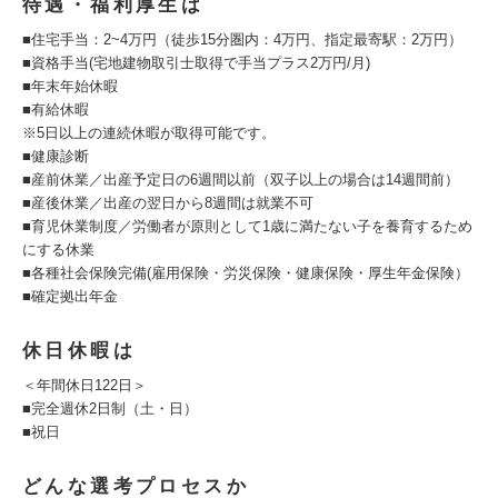
待遇・福利厚生は
■住宅手当：2~4万円（徒歩15分圏内：4万円、指定最寄駅：2万円）
■資格手当(宅地建物取引士取得で手当プラス2万円/月)
■年末年始休暇
■有給休暇
※5日以上の連続休暇が取得可能です。
■健康診断
■産前休業／出産予定日の6週間以前（双子以上の場合は14週間前）
■産後休業／出産の翌日から8週間は就業不可
■育児休業制度／労働者が原則として1歳に満たない子を養育するため
にする休業
■各種社会保険完備(雇用保険・労災保険・健康保険・厚生年金保険）
■確定拠出年金
休日休暇は
＜年間休日122日＞
■完全週休2日制（土・日）
■祝日
どんな選考プロセスか