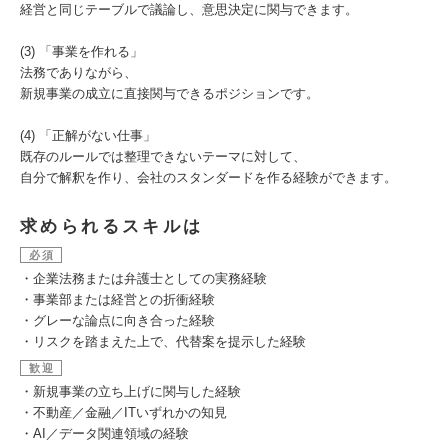
経営と同じテーブルで議論し、意思決定に関与できます。
(3) 「事業を作れる」
法務でありながら、
新規事業の成立に直接関与できるポジションです。
(4) 「正解がない仕事」
既存のルールでは整理できないテーマに対して、
自分で解釈を作り、会社のスタンダードを作る経験ができます。
求められるスキルは
必須
・企業法務または弁護士としての実務経験
・事業部または経営との折衝経験
・グレーな論点に向き合った経験
・リスクを踏まえた上で、代替案を提示した経験
歓迎
・新規事業の立ち上げに関与した経験
・不動産／金融／ITいずれかの知見
・AI／データ関連領域の経験