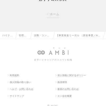
ホーム
ハイクラ
管理部
法務・コンプ
【事業推進リーガル （新規事業／AI
ス求人T
門系の
ライアンスの
領域）】住宅手当・資格手当有◎の求
OP
転職
転職
人情報
若手ハイキャリアのスカウト転職
利用規約
求人情報に関するポリシー
個人情報の取り扱い
推奨環境
ヘルプ・お問い合わせ
参画のお問い合わせ
サイトマップ
エン会社概要
©
en Inc.