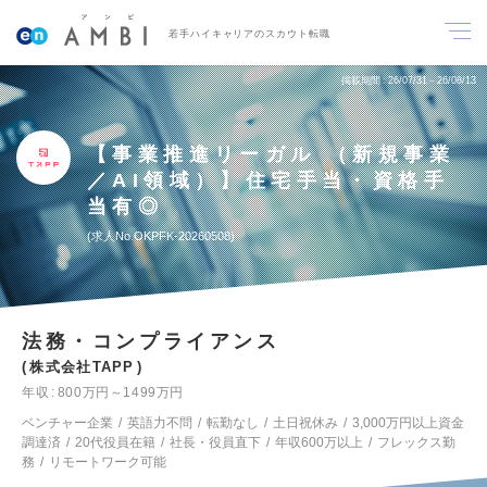
若手ハイキャリアのスカウト転職
掲載期間
26/07/31～26/08/13
【事業推進リーガル （新規事業
／AI領域）】住宅手当・資格手
当有◎
求人No.OKPFK-20260508
法務・コンプライアンス
株式会社TAPP
年収
800万円～1499万円
ベンチャー企業
英語力不問
転勤なし
土日祝休み
3,000万円以上資金
調達済
20代役員在籍
社長・役員直下
年収600万以上
フレックス勤
務
リモートワーク可能