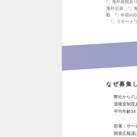
海外展開あ
海外出張
勤
年収60
リモート
なぜ募集
弊社からの
退職金制度
平均年齢34
部署・サー
開発広報課