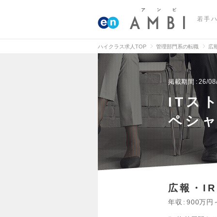
若手
ハイクラス求人TOP
管理部門系の転職
広
掲載期間
26/08
ITス
ペシャ
広報・IR
年収
900万円