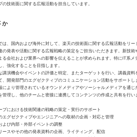
プの技術面に関する広報活動を担当しています。
事か
では、国内および海外に対して、楽天の技術面に関する広報活動をリー
連の発表や活動に関する広報戦略の策定をご担当いただきます。新技術
よる会社および業界への影響を伝えることが求められます。特にIT系メ
し、強化することを目指します。
な講演機会やイベントの評価と特定、またターゲットを行い、講義資料
て、開発部門のエグゼクティブのコミュニケーション活動をサポートし
報により管理されているオウンドメディアやソーシャルメディアを通じ
を管理し、他のチームと密接に連携してコンテンツの作成と共有を行い
ープにおける技術関連の戦略の策定・実行のサポート
のエグゼクティブやエンジニアへの取材の企画・対応と管理
および内部・外部イベントの調整
リースやその他の発表資料の企画、ライティング、配信