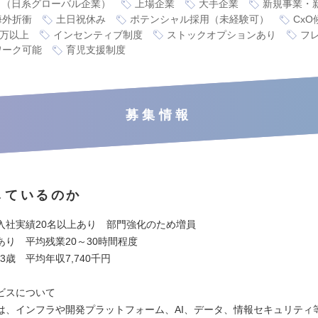
り（日系グローバル企業）
上場企業
大手企業
新規事業・
海外折衝
土日祝休み
ポテンシャル採用（未経験可）
CxO
0万以上
インセンティブ制度
ストックオプションあり
フ
ワーク可能
育児支援制度
募集情報
しているのか
入社実績20名以上あり 部門強化のため増員
あり 平均残業20～30時間程度
.3歳 平均年収7,740千円
ビスについて
は、インフラや開発プラットフォーム、AI、データ、情報セキュリティ