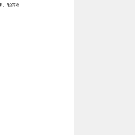
集、配信経
）