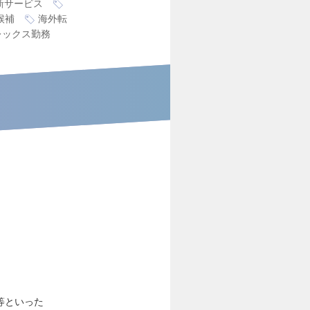
新サービス
候補
海外転
レックス勤務
等といった