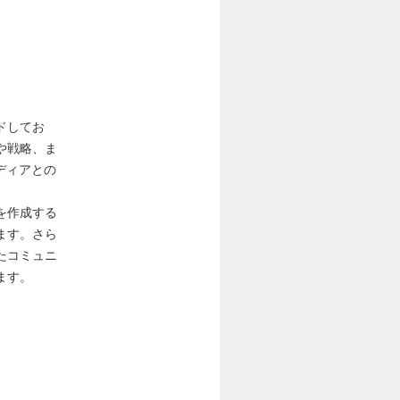
ドしてお
や戦略、ま
ディアとの
を作成する
ます。さら
たコミュニ
ます。