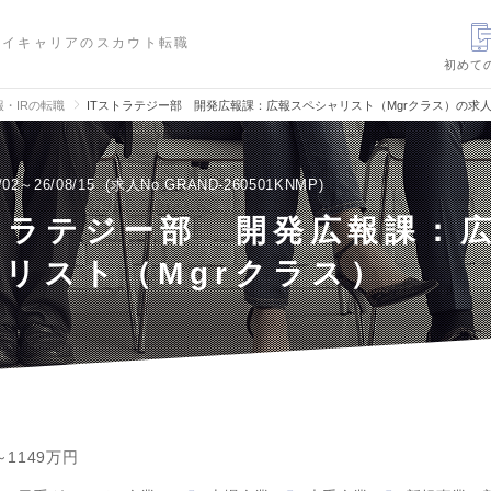
ハイキャリアのスカウト転職
初めて
報・IRの転職
ITストラテジー部 開発広報課：広報スペシャリスト（Mgrクラス）の求
/02～26/08/15
求人No.GRAND-260501KNMP
トラテジー部 開発広報課：
リスト（Mgrクラス）
～1149万円