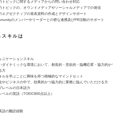
のトピックに関するメディアからの問い合わせ対応
のトピックの、オウンドメディアやソーシャルメディアでの発信
のエグゼクティブの発表資料の作成とデザインサポート
Communityのメンバーやリーダーとの密な連携及びPR活動のサポート
るスキルは
ュニケーションスキル
いダイナミックな環境において、創造的・意欲的・臨機応変・協力的か
る方
キルを学ぶことに興味を持つ積極的なマインドセット
化やビジネスの中で、効果的かつ協力的に業務に臨んでいただける方
ブレベルの日本語力
ベルの英語（TOEIC800点以上）
英語の翻訳経験