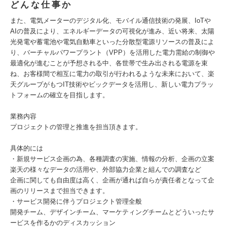
どんな仕事か
また、電気メーターのデジタル化、モバイル通信技術の発展、IoTや
AIの普及により、エネルギーデータの可視化が進み、近い将来、太陽
光発電や蓄電池や電気自動車といった分散型電源リソースの普及によ
り、バーチャルパワープラント（VPP）を活用した電力需給の制御や
最適化が進むことが予想される中、各世帯で生み出される電源を束
ね、お客様間で相互に電力の取引が行われるような未来において、楽
天グループがもつIT技術やビックデータを活用し、新しい電力プラッ
トフォームの確立を目指します。
業務内容
プロジェクトの管理と推進を担当頂きます。
具体的には
・新規サービス企画の為、各種調査の実施、情報の分析、企画の立案
楽天の様々なデータの活用や、外部協力企業と組んでの調査など
企画に関しても自由度は高く、企画が通れば自らが責任者となって企
画のリリースまで担当できます。
・サービス開発に伴うプロジェクト管理全般
開発チーム、デザインチーム、マーケティングチームとどういったサ
ービスを作るかのディスカッション