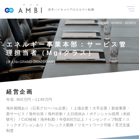
若手ハイキャリアのスカウト転職
掲載期間
26/08/02～26/08/15
エネルギー事業本部：サービス管
理担当者（Mgrクラス）
求人No.GRAND-260501KNMP
経営企画
年収
900万円～1149万円
海外展開あり（日系グローバル企業）
上場企業
大手企業
新規事業・
新サービス
海外出張
海外折衝
土日祝休み
ポテンシャル採用（未経
験可）
CxO候補
海外転勤
年収600万以上
インセンティブ制度
ス
トックオプションあり
フレックス勤務
リモートワーク可能
育児支援
制度