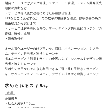
開発フェーズではタスク管理、スケジュール管理、システム開発優先
順位の判断など
・サービス導入後に改善に向けた各種数値管理
KPIをどこに設定するか、その数字の継続的な確認、数字改善の為の
施策検討から実行まで
・サービス理解を深める為の、マーケティング的な動的コンテンツの
作成、改修、追加
・過去案件例
オール電化ユーザー向けプランを、戦略、オペレーション、システ
ム、デザイン担当者と連携しローンチ
省エネサービス「節電トライ」の企画および、システムやデザイン担
当者と協力しローンチ
引越先で当日からでんきを利用できる「引っ越し手続き」サービス
を、オペレーション、システム、デザイン担当者と連携しローンチ
求められるスキルは
必須
必須要件：
・社会人経験1年以上