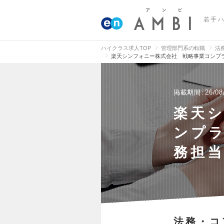
若手
ハイクラス求人TOP
管理部門系の転職
法
楽天シンフォニー株式会社 戦略事業コンプラ
掲載期間
26/08
楽天
ンプ
務担当
法務・コ