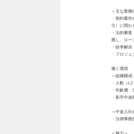
＜主な業務
・契約書作
引）に関わ
・法的審査
携し、ロー
・紛争解決
・プロジェ
働く環境
＜組織構成
・人数（L2：
・年齢層：3
・新卒中途
＜中途入社
・法律事務
＜魅力＞