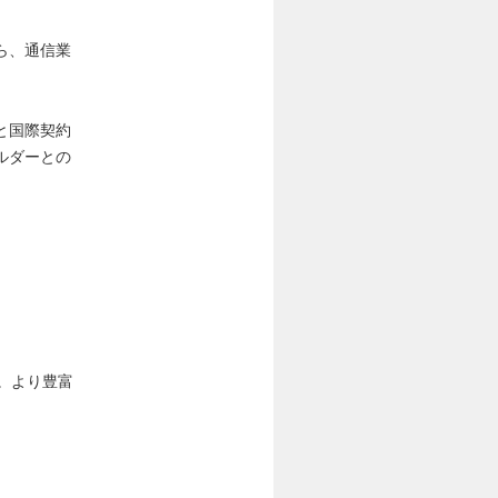
ら、通信業
と国際契約
ルダーとの
。より豊富