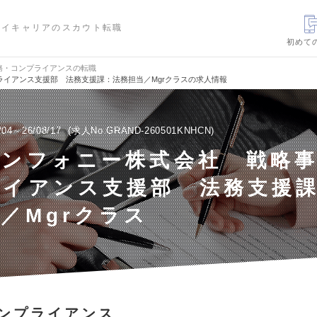
ハイキャリアのスカウト転職
初めて
務・コンプライアンスの転職
イアンス支援部 法務支援課：法務担当／Mgrクラスの求人情報
/04～26/08/17
求人No.GRAND-260501KNHCN
シンフォニー株式会社 戦略
ライアンス支援部 法務支援
／Mgrクラス
ンプライアンス