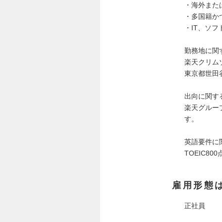
・海外また
・多国籍か
・IT、ソ
勤務地に関
楽天クリム
東京都世田谷
出向に関す
楽天グルー
す。
英語要件に
TOEIC80
雇用形態
正社員