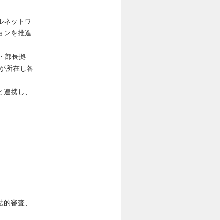
ルネットワ
ョンを推進
・部長拠
ーが所在し各
と連携し、
法的審査、