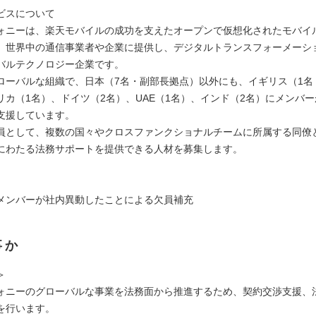
ビスについて
ォニーは、楽天モバイルの成功を支えたオープンで仮想化されたモバイ
、世界中の通信事業者や企業に提供し、デジタルトランスフォーメーシ
バルテクノロジー企業です。
ローバルな組織で、日本（7名・副部長拠点）以外にも、イギリス（1名
リカ（1名）、ドイツ（2名）、UAE（1名）、インド（2名）にメンバ
支援しています。
員として、複数の国々やクロスファンクショナルチームに所属する同僚
にわたる法務サポートを提供できる人材を募集します。
メンバーが社内異動したことによる欠員補充
事か
＞
ォニーのグローバルな事業を法務面から推進するため、契約交渉支援、
を行います。