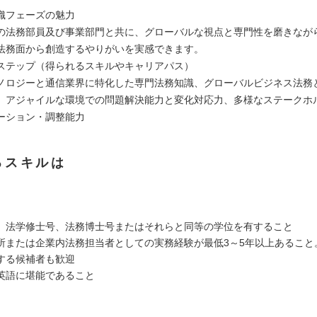
織フェーズの魅力
の法務部員及び事業部門と共に、グローバルな視点と専門性を磨きなが
法務面から創造するやりがいを実感できます。
ステップ（得られるスキルやキャリアパス）
ノロジーと通信業界に特化した専門法務知識、グローバルビジネス法務
、アジャイルな環境での問題解決能力と変化対応力、多様なステークホ
ーション・調整能力
るスキルは
、法学修士号、法務博士号またはそれらと同等の学位を有すること
所または企業内法務担当者としての実務経験が最低3～5年以上あること
する候補者も歓迎
英語に堪能であること