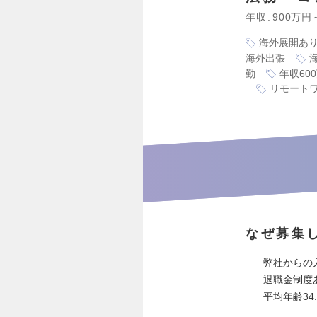
年収
900万円
海外展開あ
海外出張
勤
年収60
リモート
なぜ募集
弊社からの
退職金制度
平均年齢34