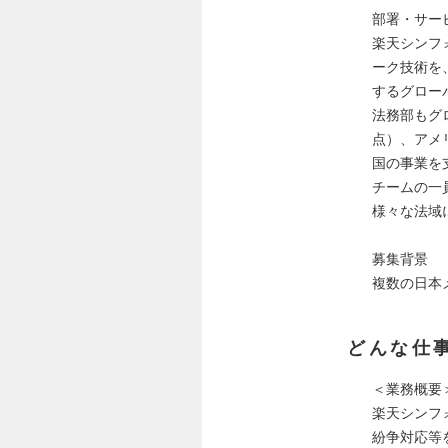
部署・サー
楽天シンフ
ーク技術を
するグロー
法務部もグ
点）、アメ
国の事業を
チームの一
様々な法域
募集背景
複数の日本
どんな仕
＜業務概要
楽天シンフ
紛争対応等