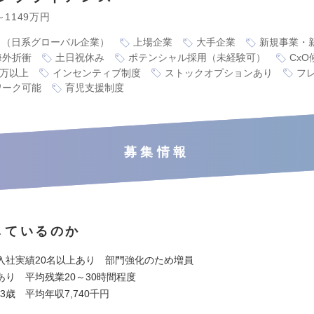
～1149万円
り（日系グローバル企業）
上場企業
大手企業
新規事業・
海外折衝
土日祝休み
ポテンシャル採用（未経験可）
CxO
0万以上
インセンティブ制度
ストックオプションあり
フ
ワーク可能
育児支援制度
募集情報
しているのか
入社実績20名以上あり 部門強化のため増員
あり 平均残業20～30時間程度
.3歳 平均年収7,740千円