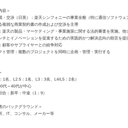
内容＞
成・交渉（日英）：楽天シンフォニーの事業全般（特に通信ソフトウェ
る複雑な商業契約書の作成および交渉を主導
：楽天の製品・マーケティング・事業施策に関する法的審査を実施。他
ンチとイノベーションを促進するための実践的かつ解決志向の助言を提
：顧客やサプライヤーとの紛争対応
クト管理：複数のプロジェクトを同時に企画・管理・実行する
＞
1名、L2.5：1名、L3：3名、L4/L5：2名）
0代～40代が中心
割合：新卒：中途（1：9）
者のバックグラウンド＞
所、IT、コンサル、メーカー等