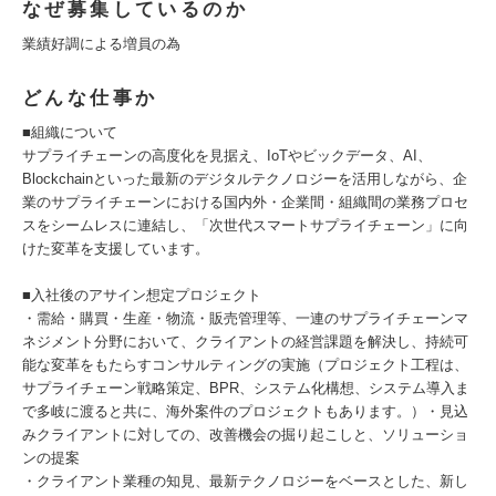
なぜ募集しているのか
業績好調による増員の為
どんな仕事か
■組織について
サプライチェーンの高度化を見据え、IoTやビックデータ、AI、
Blockchainといった最新のデジタルテクノロジーを活用しながら、企
業のサプライチェーンにおける国内外・企業間・組織間の業務プロセ
スをシームレスに連結し、「次世代スマートサプライチェーン」に向
けた変革を支援しています。
■入社後のアサイン想定プロジェクト
・需給・購買・生産・物流・販売管理等、一連のサプライチェーンマ
ネジメント分野において、クライアントの経営課題を解決し、持続可
能な変革をもたらすコンサルティングの実施（プロジェクト工程は、
サプライチェーン戦略策定、BPR、システム化構想、システム導入ま
で多岐に渡ると共に、海外案件のプロジェクトもあります。）・見込
みクライアントに対しての、改善機会の掘り起こしと、ソリューショ
ンの提案
・クライアント業種の知見、最新テクノロジーをベースとした、新し