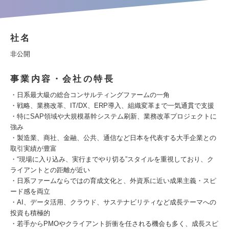
社名
非公開
事業内容・会社の特長
・日系最大級の総合コンサルティングファームの一角
・戦略、業務改革、IT/DX、ERP導入、組織変革まで一気通貫で支援
・特にSAP領域や大規模基幹システム刷新、業務改革プロジェクトに
強み
・製造業、商社、金融、公共、通信など日本を代表する大手企業との
取引実績が豊富
・“現場に入り込み、実行までやり切る”スタイルを重視しており、ク
ライアントとの距離が近い
・日系ファームならではの育成文化と、外資系に近い成果主義・スピ
ード感を両立
・AI、データ活用、クラウド、サステナビリティなど成長テーマへの
投資も積極的
・若手からPMOやクライアント折衝を任される機会も多く、成長スピ