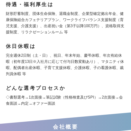
待遇・福利厚生は
財形貯蓄制度、団体生命保険、退職金制度、企業型確定拠出年金、健
康保険組合カフェテリアプラン、ワークライフバランス支援制度（育
児支援、介護支援）、出産祝い金（第3子以降100万円）、資格取得支
援制度、リラクゼーションルーム 等
休日休暇は
完全週休2日制（土・日）、祝日、年末年始、慶弔休暇、年次有給休
暇（初年度13日※入社月に応じて付与日数変動あり）、マタニティ休
暇、配偶者出産休暇、子育て支援休暇、介護休暇、子の看護休暇、裁
判員休暇 等
どんな選考プロセスか
◇書類選考→1次面接→筆記試験（性格検査及びSPI）→2次面接→会
食面談→内定→オファー面談
会社概要