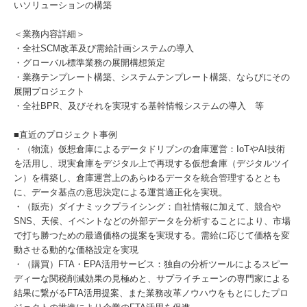
いソリューションの構築
＜業務内容詳細＞
・全社SCM改革及び需給計画システムの導入
・グローバル標準業務の展開構想策定
・業務テンプレート構築、システムテンプレート構築、ならびにその
展開プロジェクト
・全社BPR、及びそれを実現する基幹情報システムの導入 等
■直近のプロジェクト事例
・（物流）仮想倉庫によるデータドリブンの倉庫運営：IoTやAI技術
を活用し、現実倉庫をデジタル上で再現する仮想倉庫（デジタルツイ
ン）を構築し、倉庫運営上のあらゆるデータを統合管理するととも
に、データ基点の意思決定による運営適正化を実現。
・（販売）ダイナミックプライシング：自社情報に加えて、競合や
SNS、天候、イベントなどの外部データを分析することにより、市場
で打ち勝つための最適価格の提案を実現する。需給に応じて価格を変
動させる動的な価格設定を実現
・（購買）FTA・EPA活用サービス：独自の分析ツールによるスピー
ディーな関税削減効果の見極めと、サプライチェーンの専門家による
結果に繋がるFTA活用提案、また業務改革ノウハウをもとにしたプロ