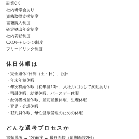
副業OK
社内研修会あり
資格取得支援制度
書籍購入制度
確定拠出年金制度
社内表彰制度
CXOチャレンジ制度
フリードリンク制度
休日休暇は
・完全週休2日制（土・日）、祝日
・年末年始休暇
・年次有給休暇（初年度10日、入社月に応じて変動あり）
・弔慰休暇、結婚休暇、バースデー休暇
・配偶者出産休暇、産前産後休暇、生理休暇
・育児・介護休暇
・裁判員休暇、母性健康管理のための休暇
どんな選考プロセスか
書類選考 → 1次面接 → 最終面接（原則面接2回）