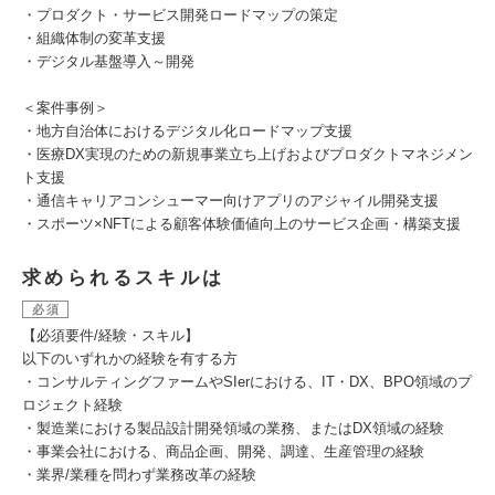
・プロダクト・サービス開発ロードマップの策定
・組織体制の変革支援
・デジタル基盤導入～開発
＜案件事例＞
・地方自治体におけるデジタル化ロードマップ支援
・医療DX実現のための新規事業立ち上げおよびプロダクトマネジメン
ト支援
・通信キャリアコンシューマー向けアプリのアジャイル開発支援
・スポーツ×NFTによる顧客体験価値向上のサービス企画・構築支援
求められるスキルは
必須
【必須要件/経験・スキル】
以下のいずれかの経験を有する方
・コンサルティングファームやSIerにおける、IT・DX、BPO領域のプ
ロジェクト経験
・製造業における製品設計開発領域の業務、またはDX領域の経験
・事業会社における、商品企画、開発、調達、生産管理の経験
・業界/業種を問わず業務改革の経験