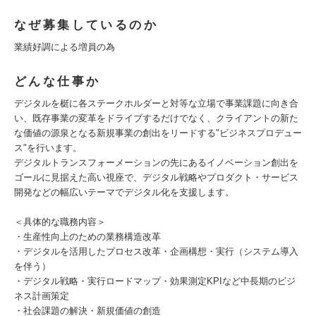
なぜ募集しているのか
業績好調による増員の為
どんな仕事か
デジタルを梃に各ステークホルダーと対等な立場で事業課題に向き合
い、既存事業の変革をドライブするだけでなく、クライアントの新た
な価値の源泉となる新規事業の創出をリードする"ビジネスプロデュー
ス"を行います。
デジタルトランスフォーメーションの先にあるイノベーション創出を
ゴールに見据えた高い視座で、デジタル戦略やプロダクト・サービス
開発などの幅広いテーマでデジタル化を支援します。
＜具体的な職務内容＞
・生産性向上のための業務構造改革
・デジタルを活用したプロセス改革・企画構想・実行（システム導入
を伴う）
・デジタル戦略・実行ロードマップ・効果測定KPIなど中長期のビジ
ネス計画策定
・社会課題の解決・新規価値の創造