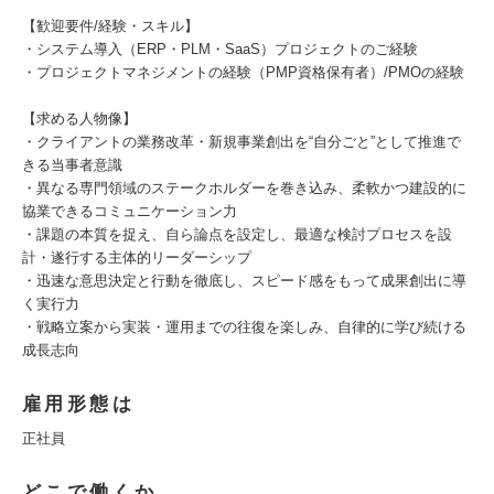
【歓迎要件/経験・スキル】
・システム導入（ERP・PLM・SaaS）プロジェクトのご経験
・プロジェクトマネジメントの経験（PMP資格保有者）/PMOの経験
【求める人物像】
・クライアントの業務改革・新規事業創出を“自分ごと”として推進で
きる当事者意識
・異なる専門領域のステークホルダーを巻き込み、柔軟かつ建設的に
協業できるコミュニケーション力
・課題の本質を捉え、自ら論点を設定し、最適な検討プロセスを設
計・遂行する主体的リーダーシップ
・迅速な意思決定と行動を徹底し、スピード感をもって成果創出に導
く実行力
・戦略立案から実装・運用までの往復を楽しみ、自律的に学び続ける
成長志向
雇用形態は
正社員
どこで働くか