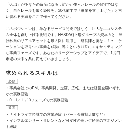
「0→1」があなたの資産になる：誰かが作ったレールの保守ではな
く、自らレールを敷く経験を。30代前半で「事業を立ち上げた」と言
い切れる実績をここで作ってください。
このポジションは、単なるサービス開発ではなく、巨大なエコシステ
ム全体を創り上げる挑戦です。NASDAQ上場グループの資本力と、当
社独自のリアルアセットを最大限に活用し、経営陣と密なコミュニケ
ーションを取りつつ事業を成功に導くという非常にエキサイティング
な事業フェーズです。あなたのリーダーシップとアイデアで、1兆円
市場の未来を共に変えていきましょう。
求められるスキルは
必須
・事業会社でのPM、事業開発、企画、広報、または経営企画いずれ
かの実務経験
・0→1／1→10フェーズでの実務経験
歓迎
・ナイトライフ領域での営業経験（バー・会員制店舗など）
・インフルエンサー・タレントなど可変性の高い供給側のマネジメン
ト経験