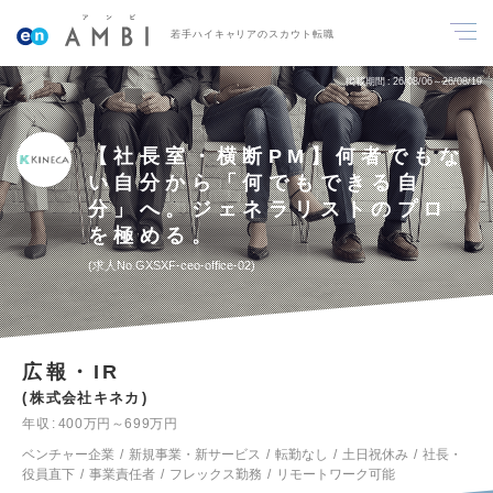
若手ハイキャリアのスカウト転職
掲載期間
26/08/06～26/08/19
【社長室・横断PM】何者でもな
い自分から「何でもできる自
分」へ。ジェネラリストのプロ
を極める。
求人No.GXSXF-ceo-office-02
広報・IR
株式会社キネカ
年収
400万円～699万円
ベンチャー企業
新規事業・新サービス
転勤なし
土日祝休み
社長・
役員直下
事業責任者
フレックス勤務
リモートワーク可能