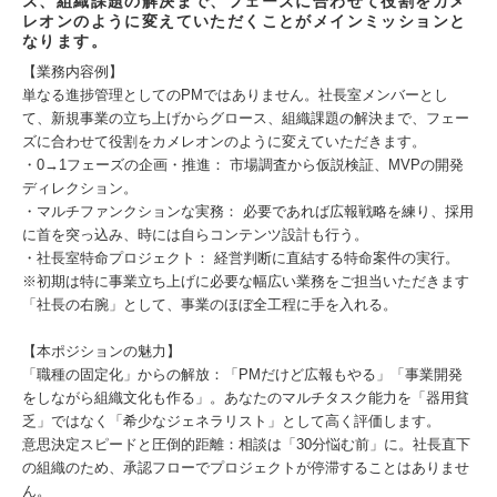
ス、組織課題の解決まで、フェーズに合わせて役割をカメ
レオンのように変えていただくことがメインミッションと
なります。
【業務内容例】
単なる進捗管理としてのPMではありません。社長室メンバーとし
て、新規事業の立ち上げからグロース、組織課題の解決まで、フェー
ズに合わせて役割をカメレオンのように変えていただきます。
・0→1フェーズの企画・推進： 市場調査から仮説検証、MVPの開発
ディレクション。
・マルチファンクションな実務： 必要であれば広報戦略を練り、採用
に首を突っ込み、時には自らコンテンツ設計も行う。
・社長室特命プロジェクト： 経営判断に直結する特命案件の実行。
※初期は特に事業立ち上げに必要な幅広い業務をご担当いただきます
「社長の右腕」として、事業のほぼ全工程に手を入れる。
【本ポジションの魅力】
「職種の固定化」からの解放：「PMだけど広報もやる」「事業開発
をしながら組織文化も作る」。あなたのマルチタスク能力を「器用貧
乏」ではなく「希少なジェネラリスト」として高く評価します。
意思決定スピードと圧倒的距離：相談は「30分悩む前」に。社長直下
の組織のため、承認フローでプロジェクトが停滞することはありませ
ん。