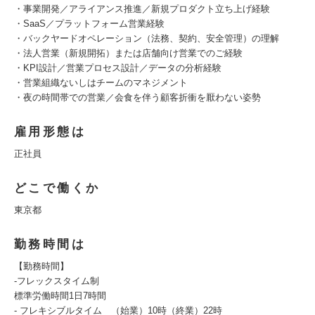
・事業開発／アライアンス推進／新規プロダクト立ち上げ経験
・SaaS／プラットフォーム営業経験
・バックヤードオペレーション（法務、契約、安全管理）の理解
・法人営業（新規開拓）または店舗向け営業でのご経験
・KPI設計／営業プロセス設計／データの分析経験
・営業組織ないしはチームのマネジメント
・夜の時間帯での営業／会食を伴う顧客折衝を厭わない姿勢
雇用形態は
正社員
どこで働くか
東京都
勤務時間は
【勤務時間】
-フレックスタイム制
標準労働時間1日7時間
- フレキシブルタイム （始業）10時（終業）22時