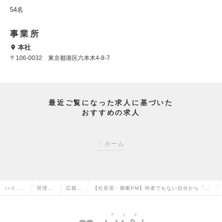
54名
事業所
本社
〒106-0032 東京都港区六本木4-8-7
最近ご覧になった求人に基づいた
おすすめの求人
ホーム
ハイク
管理部
広報・
【社長室・横断PM】何者でもない自分から「何
ラス求
門系の
IRの
でもできる自分」へ。ジェネラリストのプロを極
人TOP
転職
転職
める。の求人情報