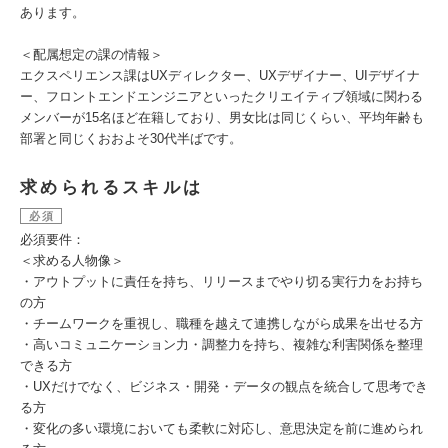
あります。
＜配属想定の課の情報＞
エクスペリエンス課はUXディレクター、UXデザイナー、UIデザイナ
ー、フロントエンドエンジニアといったクリエイティブ領域に関わる
メンバーが15名ほど在籍しており、男女比は同じくらい、平均年齢も
部署と同じくおおよそ30代半ばです。
求められるスキルは
必須
必須要件：
＜求める人物像＞
・アウトプットに責任を持ち、リリースまでやり切る実行力をお持ち
の方
・チームワークを重視し、職種を越えて連携しながら成果を出せる方
・高いコミュニケーション力・調整力を持ち、複雑な利害関係を整理
できる方
・UXだけでなく、ビジネス・開発・データの観点を統合して思考でき
る方
・変化の多い環境においても柔軟に対応し、意思決定を前に進められ