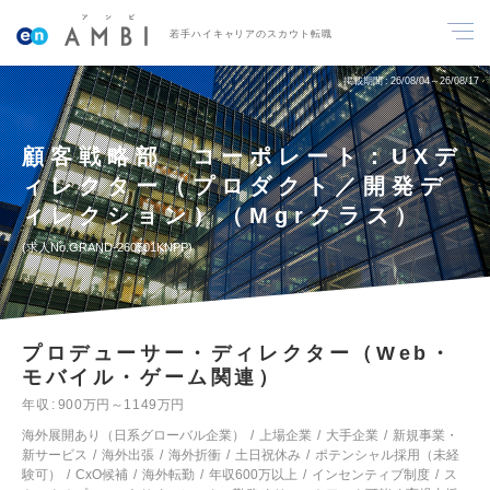
若手ハイキャリアのスカウト転職
掲載期間
26/08/04～26/08/17
顧客戦略部 コーポレート：UXデ
ィレクター（プロダクト／開発デ
ィレクション）（Mgrクラス）
求人No.GRAND-260501KNPP
プロデューサー・ディレクター（Web・
モバイル・ゲーム関連）
年収
900万円～1149万円
海外展開あり（日系グローバル企業）
上場企業
大手企業
新規事業・
新サービス
海外出張
海外折衝
土日祝休み
ポテンシャル採用（未経
験可）
CxO候補
海外転勤
年収600万以上
インセンティブ制度
ス