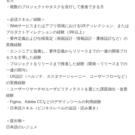
る方
・複数のプロジェクトやタスクを並行して推進できる方
＜必須スキル／経験＞
・Webサービスまたはアプリ領域におけるUXディレクション、または
プロダクトディレクションの経験（3年以上）
・要件定義および仕様策定（画面設計・情報設計・遷移設計など）の
実務経験
・エンジニアと協働し、要件定義からリリースまでの一連の開発プロ
セスを主導した経験
・プロジェクトをリリースまで推進した経験（開発～リリースまでの
一連の関与）
・UX設計（ペルソナ、カスタマージャーニー、ユーザーフローなど）
の実務経験
・ユーザーリサーチやユーザビリティテストを通じた課題抽出・改善
経験
・Figma、Adobe CCなどのデザインツールの利用経験
・日本語スキル（ビジネスレベルの会話・読み書き）
＜提出物＞
日本語のレジュメ