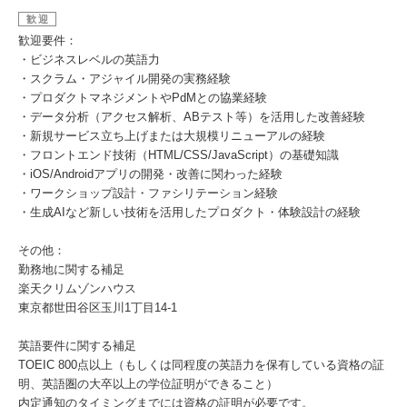
歓迎
歓迎要件：
・ビジネスレベルの英語力
・スクラム・アジャイル開発の実務経験
・プロダクトマネジメントやPdMとの協業経験
・データ分析（アクセス解析、ABテスト等）を活用した改善経験
・新規サービス立ち上げまたは大規模リニューアルの経験
・フロントエンド技術（HTML/CSS/JavaScript）の基礎知識
・iOS/Androidアプリの開発・改善に関わった経験
・ワークショップ設計・ファシリテーション経験
・生成AIなど新しい技術を活用したプロダクト・体験設計の経験
その他：
勤務地に関する補足
楽天クリムゾンハウス
東京都世田谷区玉川1丁目14-1
英語要件に関する補足
TOEIC 800点以上（もしくは同程度の英語力を保有している資格の証
明、英語圏の大卒以上の学位証明ができること）
内定通知のタイミングまでには資格の証明が必要です。