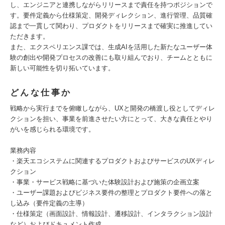
し、エンジニアと連携しながらリリースまで責任を持つポジションで
す。要件定義から仕様策定、開発ディレクション、進行管理、品質確
認まで一貫して関わり、プロダクトをリリースまで確実に推進してい
ただきます。
また、エクスペリエンス課では、生成AIを活用した新たなユーザー体
験の創出や開発プロセスの改善にも取り組んでおり、チームとともに
新しい可能性を切り拓いています。
どんな仕事か
戦略から実行までを俯瞰しながら、UXと開発の橋渡し役としてディレ
クションを担い、事業を前進させたい方にとって、大きな責任とやり
がいを感じられる環境です。
業務内容
・楽天エコシステムに関連するプロダクトおよびサービスのUXディレ
クション
・事業・サービス戦略に基づいた体験設計および施策の企画立案
・ユーザー課題およびビジネス要件の整理とプロダクト要件への落と
し込み（要件定義の主導）
・仕様策定（画面設計、情報設計、遷移設計、インタラクション設計
など）およびドキュメント作成