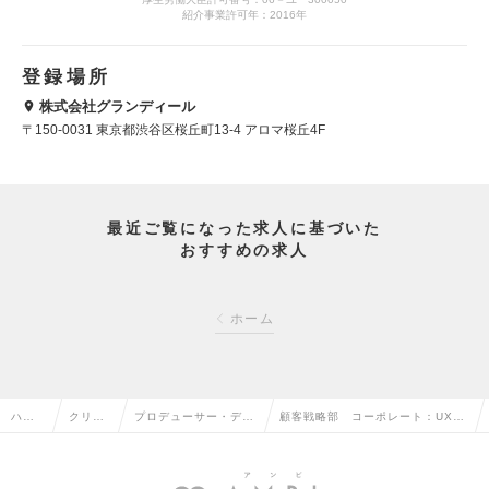
紹介事業許可年：2016年
登録場所
株式会社グランディール
〒150-0031 東京都渋谷区桜丘町13-4 アロマ桜丘4F
最近ご覧になった求人に基づいた
おすすめの求人
ホーム
ハイ
クリエ
プロデューサー・ディ
顧客戦略部 コーポレート：UXデ
クラ
イティ
レクター（Web・モバ
ィレクター（プロダクト／開発デ
ス求
ブ系の
イル・ゲーム関連）の
ィレクション）（Mgrクラス）の