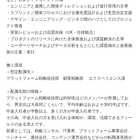
・エンジニアと連携した開発ディレクションおよび進行管理の主導
・スプリント／開発プロセスにおける優先度設計および意思決定支援
・デザイン・エンジニアリング・ビジネス間のハブとしてのプロジェ
クト推進
・実装レビューおよび品質担保（UX・仕様観点）
・プロダクトのリリースに向けた全体推進および課題解決の主導
・ユーザーリサーチおよびデータ分析をもとにした課題抽出と改善施
策の立案・実行
働く環境
＜想定配属先＞
プラットフォーム戦略統括部 顧客戦略部 エクスペリエンス課
＜配属先部の情報＞
プラットフォーム戦略統括部は約60名ほどのメンバーが所属してお
り、男女比は大体同じくらいで、平均年齢はおおよそ30代半ばです。
中途入社者が半数以上、多くの方が中途入社者です。
その為、中途入社の方を受け入れる体制や、環境、活躍できるフィー
ルドのある求人です。
部署としては、戦略コンサル、IT業界、プラットフォーム事業会社、
ベンチャー、通信会社、コンテンツ運営会社などからの転職者実績が