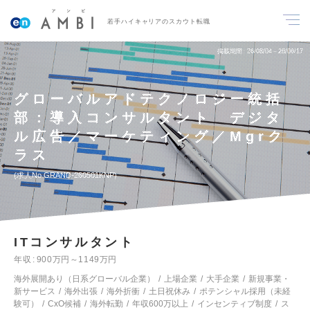
若手ハイキャリアのスカウト転職
掲載期間
26/08/04～26/08/17
グローバルアドテクノロジー統括
部：導入コンサルタント デジタ
ル広告／マーケティング／Mgrク
ラス
求人No.GRAND-260501KNP
ITコンサルタント
年収
900万円～1149万円
海外展開あり（日系グローバル企業）
上場企業
大手企業
新規事業・
新サービス
海外出張
海外折衝
土日祝休み
ポテンシャル採用（未経
験可）
CxO候補
海外転勤
年収600万以上
インセンティブ制度
ス