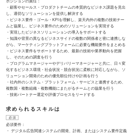
ポジションの責任：
・顧客やセールス・プロダクトチームの本質的なビジネス課題を見出
し、適切なソリューションを提供し解決する
・ビジネス要件・ゴール・KPIを理解し、楽天内外の複数の技術チー
ムと協業し、ビジネス要件のためのソリューションを実現する
・実現したビジネスソリューションの導入をサポートする
・知識や背景の異なるビジネスサイドの複数の関係者と密に連携しな
がら、マーケティングプラットフォームに必要な機能要件をまとめる
・ビジネス要件をサポートするため、最新の技術や業界動向を把握
し、そのための調査を行う
・プログラムマネージャーやデリバリーマネージャーと共に、日々変
化するビジネス環境・社会状況・競合状況に柔軟に対応しながら、ソ
リューション開発のための優先順位付けや計画を行う
・社内外のシステム・プラットフォーム・サービスと連携するため、
複数国・複数組織・複数機能にまたがるチームとの協業を行う
・技術パートナー選定や評価プロセスをリードする
求められるスキルは
必須
必須要件：
・ デジタル広告関連システムの開発、計画、またはシステム要件定義