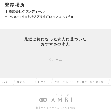
登録場所
株式会社グランディール
〒150-0031 東京都渋谷区桜丘町13-4 アロマ桜丘4F
最近ご覧になった求人に基づいた
おすすめの求人
ホーム
ハイク
技術系（I
ITコンサ
グローバルアドテクノロジー統括部：導入
ラス求
T・Web・通
ルタント
コンサルタント デジタル広告／マーケテ
人TOP
信系）の転
の転職
ィング／Mgrクラスの求人情報
職
若手ハイキャリアのスカウト転職