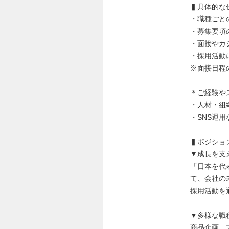
▍具体的な
・職種ごと
・募集要項
・面接やカ
・採用活動
※面接日程
＊ご経験や
・人材・組
・SNS運
▍ポジショ
▼成長を支
「日本を代
て、会社の
採用活動を
▼多様な職
商品企画、