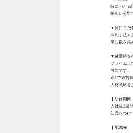
岐にわたる
幅広い分野
▼質にこだ
採用手法や
単に数を集
▼裁量権を
プライム上
可能です。
週1で経営
人材戦略を
▍研修期間
入社後2週
知識をつけ
▍配属先