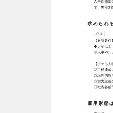
人事総務部
で、男性3
求められ
必須
【必須条件
◆大卒以上
※人事や、
【求める人
◎目標達成
◎論理的思
◎実力主義
◎社内各部
雇用形態