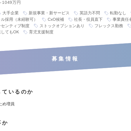
～1049万円
大手企業
新規事業・新サービス
英語力不問
転勤なし
ャル採用（未経験可）
CxO候補
社長・役員直下
事業責任
ンセンティブ制度
ストックオプションあり
フレックス勤務
業してもOK
育児支援制度
募集情報
しているのか
ため増員
事か