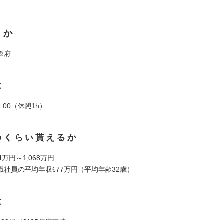
くか
阪府
は
：00（休憩1h）
のくらい貰えるか
4万円～1,068万円
職社員の平均年収677万円（平均年齢32歳）
は