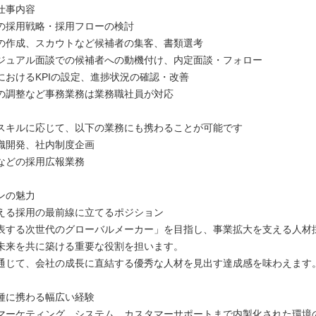
仕事内容
の採用戦略・採用フローの検討
の作成、スカウトなど候補者の集客、書類選考
ジュアル面談での候補者への動機付け、内定面談・フォロー
におけるKPIの設定、進捗状況の確認・改善
の調整など事務業務は業務職社員が対応
スキルに応じて、以下の業務にも携わることが可能です
織開発、社内制度企画
用などの採用広報業務
ンの魅力
える採用の最前線に立てるポジション
表する次世代のグローバルメーカー」を目指し、事業拡大を支える人材
未来を共に築ける重要な役割を担います。
通じて、会社の成長に直結する優秀な人材を見出す達成感を味わえます
種に携わる幅広い経験
マーケティング、システム、カスタマーサポートまで内製化された環境