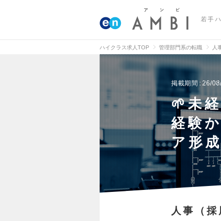
若手
ハイクラス求人TOP
管理部門系の転職
人
掲載期間
26/08
🌱未
経験
ア形成
人事（採