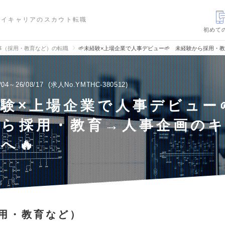
ハイキャリアのスカウト転職
初めて
事（採用・教育など）の転職
🌱未経験×上場企業で人事デビュー🌱 未経験から採用・
/04～26/08/17
求人No.YMTHC-380512
経験×上場企業で人事デビュー
から採用・教育→人事企画の
へ🔥
用・教育など）