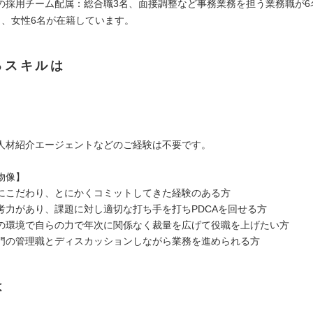
の採用チーム配属：総合職3名、面接調整など事務業務を担う業務職が6
名、女性6名が在籍しています。
るスキルは
】
人材紹介エージェントなどのご経験は不要です。
物像】
にこだわり、とにかくコミットしてきた経験のある方
考力があり、課題に対し適切な打ち手を打ちPDCAを回せる方
の環境で自らの力で年次に関係なく裁量を広げて役職を上げたい方
門の管理職とディスカッションしながら業務を進められる方
は