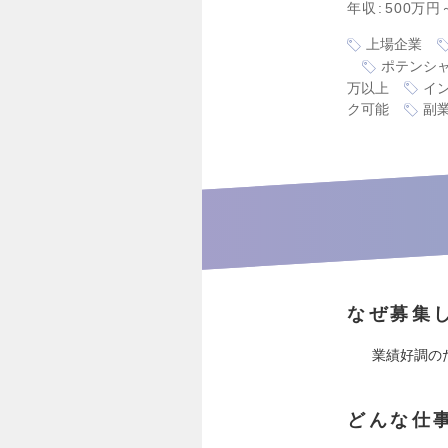
年収
500万円
上場企業
ポテンシ
万以上
イ
ク可能
副
なぜ募集
業績好調の
どんな仕