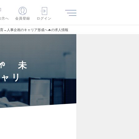
の方へ
会員登録
ログイン
教育→人事企画のキャリア形成へ🔥の求人情報
🌱 未
キャリ