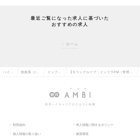
最近ご覧になった求人に基づいた
おすすめの求人
ホーム
ハイク
技術系（I
インフラ
【キリングループ：インフラPM（管理
ラス求
T・Web・通
エンジニ
職）】100%キリンG向け社内SE／大規
人TOP
信系）の転
アの転職
模インフラ戦略・企画推進の求人情報
職
若手ハイキャリアのスカウト転職
利用規約
求人情報に関するポリシー
個人情報の取り扱い
推奨環境