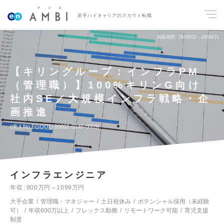
若手ハイキャリアのスカウト転職
掲載期間
26/08/02～26/08/31
【キリングループ：インフラPM
（管理職）】100%キリンG向け
社内SE／大規模インフラ戦略・企
画推進
求人No.FGOOD-10001-0146-0003
インフラエンジニア
年収
900万円～1099万円
大手企業
管理職・マネジャー
土日祝休み
ポテンシャル採用（未経験
可）
年収600万以上
フレックス勤務
リモートワーク可能
育児支援
制度