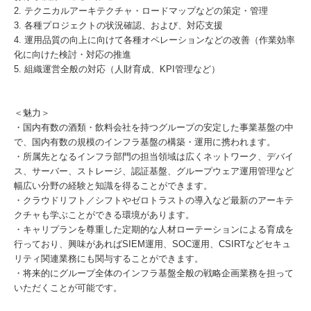
2. テクニカルアーキテクチャ・ロードマップなどの策定・管理
3. 各種プロジェクトの状況確認、および、対応支援
4. 運用品質の向上に向けて各種オペレーションなどの改善（作業効率
化に向けた検討・対応の推進
5. 組織運営全般の対応（人財育成、KPI管理など）
＜魅力＞
・国内有数の酒類・飲料会社を持つグループの安定した事業基盤の中
で、国内有数の規模のインフラ基盤の構築・運用に携われます。
・所属先となるインフラ部門の担当領域は広くネットワーク、デバイ
ス、サーバー、ストレージ、認証基盤、グループウェア運用管理など
幅広い分野の経験と知識を得ることができます。
・クラウドリフト／シフトやゼロトラストの導入など最新のアーキテ
クチャも学ぶことができる環境があります。
・キャリプランを尊重した定期的な人材ローテーションによる育成を
行っており、興味があればSIEM運用、SOC運用、CSIRTなどセキュ
リティ関連業務にも関与することができます。
・将来的にグループ全体のインフラ基盤全般の戦略企画業務を担って
いただくことが可能です。