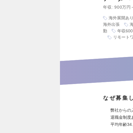
年収
900万円
海外展開あ
海外出張
勤
年収60
リモート
なぜ募集
弊社からの
退職金制度
平均年齢34