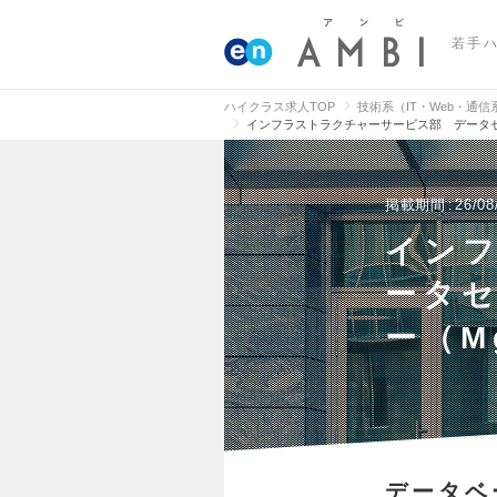
若手
ハイクラス求人TOP
技術系（IT・Web・通
インフラストラクチャーサービス部 データセ
掲載期間
26/08
イン
ータ
ー（M
データベ