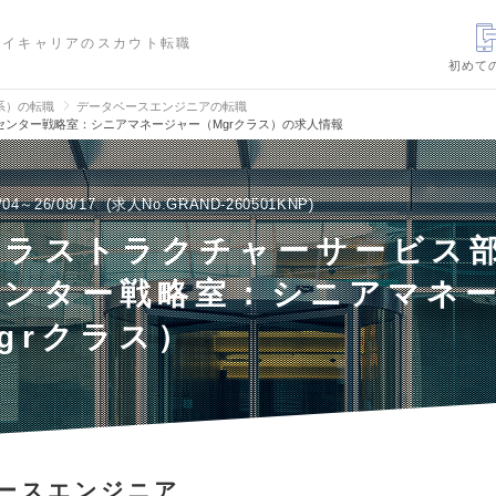
ハイキャリアのスカウト転職
初めて
信系）の転職
データベースエンジニアの転職
ンター戦略室：シニアマネージャー（Mgrクラス）の求人情報
/04～26/08/17
求人No.GRAND-260501KNP
フラストラクチャーサービス
センター戦略室：シニアマネ
grクラス）
ースエンジニア