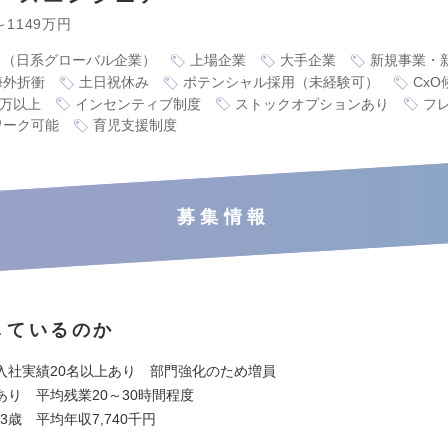
～1149万円
り（日系グローバル企業）
上場企業
大手企業
新規事業・
海外折衝
土日祝休み
ポテンシャル採用（未経験可）
CxO
0万以上
インセンティブ制度
ストックオプションあり
フ
ワーク可能
育児支援制度
募集情報
しているのか
入社実績20名以上あり 部門強化のため増員
あり 平均残業20～30時間程度
.3歳 平均年収7,740千円