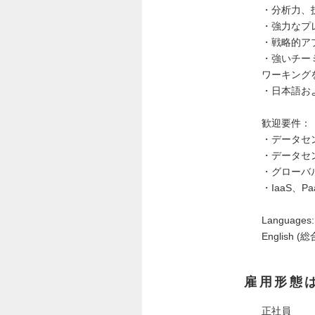
・分析力、
・強力なプ
・戦略的ア
・強いチー
ワーキング
・日本語お
歓迎要件：
・データセ
・データセ
・グローバ
・IaaS、
Languages:
English (総
雇用形態
正社員