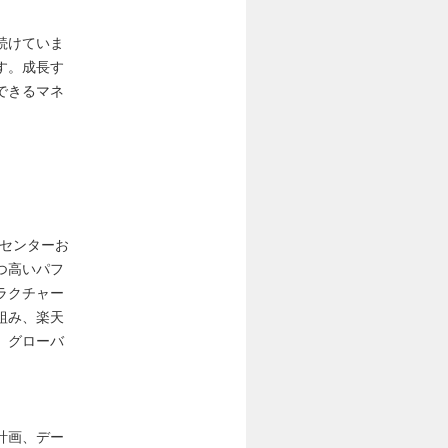
続けていま
す。成長す
できるマネ
タセンターお
つ高いパフ
ラクチャー
組み、楽天
、グローバ
計画、デー