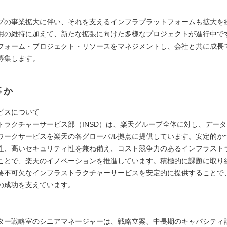
プの事業拡大に伴い、それを支えるインフラプラットフォームも拡大を
用の維持に加えて、新たな拡張に向けた多様なプロジェクトが進行中で
フォーム・プロジェクト・リソースをマネジメントし、会社と共に成長
募集します。
事か
ビスについて
トラクチャーサービス部（INSD）は、楽天グループ全体に対し、デー
ワークサービスを楽天の各グローバル拠点に提供しています。安定的か
性、高いセキュリティ性を兼ね備え、コスト競争力のあるインフラスト
ことで、楽天のイノベーションを推進しています。積極的に課題に取り
要不可欠なインフラストラクチャーサービスを安定的に提供することで
の成功を支えています。
ター戦略室のシニアマネージャーは、戦略立案、中長期のキャパシティ