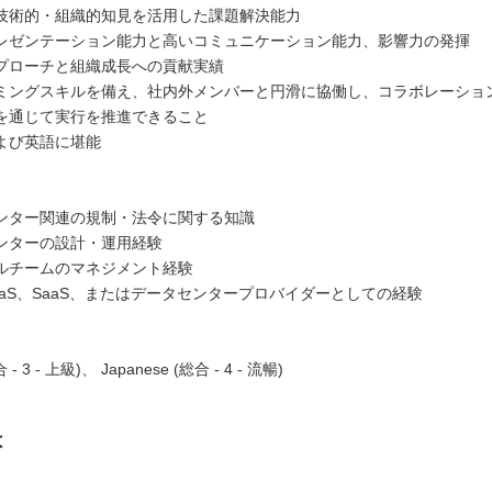
技術的・組織的知見を活用した課題解決能力
レゼンテーション能力と高いコミュニケーション能力、影響力の発揮
プローチと組織成長への貢献実績
ミングスキルを備え、社内外メンバーと円滑に協働し、コラボレーショ
を通じて実行を推進できること
よび英語に堪能
ンター関連の規制・法令に関する知識
ンターの設計・運用経験
ルチームのマネジメント経験
PaaS、SaaS、またはデータセンタープロバイダーとしての経験
合 - 3 - 上級)、 Japanese (総合 - 4 - 流暢)
は