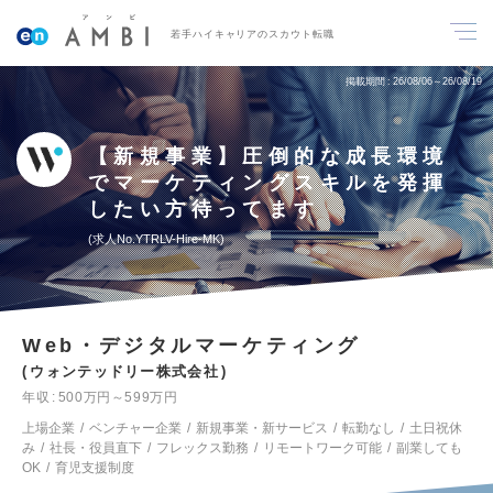
若手ハイキャリアのスカウト転職
掲載期間
26/08/06～26/08/19
【新規事業】圧倒的な成長環境
でマーケティングスキルを発揮
したい方待ってます
求人No.YTRLV-Hire-MK
Web・デジタルマーケティング
ウォンテッドリー株式会社
年収
500万円～599万円
上場企業
ベンチャー企業
新規事業・新サービス
転勤なし
土日祝休
み
社長・役員直下
フレックス勤務
リモートワーク可能
副業しても
OK
育児支援制度