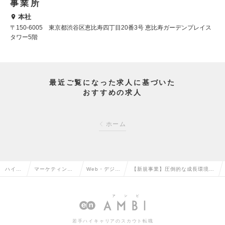
事業所
本社
〒150-6005 東京都渋谷区恵比寿四丁目20番3号 恵比寿ガーデンプレイス
タワー5階
最近ご覧になった求人に基づいた
おすすめの求人
ホーム
ハイク
マーケティン
Web・デジタ
【新規事業】圧倒的な成長環境で
ラス求
グ・販促企画・
ルマーケティ
マーケティングスキルを発揮した
人TOP
商品開発系の転
ングの転職
い方待ってますの求人情報
職
若手ハイキャリアのスカウト転職