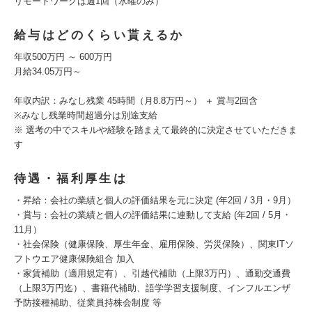
リモートワークは週1回（水曜のみ）
給与はどのくらい貰えるか
年収500万円 ～ 600万円
月給34.05万円～
年収内訳：みなし残業 45時間（月8.8万円～） ＋ 賞与2回含
※みなし残業時間超過分は別途支給
※ 選考の中でスキルや経験を踏まえて最終的に決定させていただきま
す
待遇・福利厚生は
・昇給：会社の業績と個人の評価結果を元に決定 (年2回 / 3月・9月）
・賞与：会社の業績と個人の評価結果に連動して支給 (年2回 / 5月・
11月）
・社会保険（健康保険、厚生年金、雇用保険、労災保険）、関東ITソ
フトウエア健康保険組合 加入
・家賃補助（適用規定有）、引越代補助（上限3万円）、通勤交通費
（上限3万円迄）、書籍代補助、語学学習支援制度、インフルエンザ
予防接種補助、従業員持株会制度 等