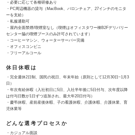
・必要に応じて各種研修あり
・PC周辺機器の貸与（MacBook、バロンチェア、27インチのモニタ
ーを支給）
・私服通勤可
・屋内全面禁煙/喫煙室なし（喫煙はオフィスタワー棟B2Fデリバリー
センター脇の喫煙ブースのみ許可されています）
・コーヒーマシン、ウォーターサーバー完備
・オフィスコンビニ
・フリーアルコール
休日休暇は
・完全週休2日制、国民の祝日、年末年始（原則として12月30日~1月3
日）
・年次有給休暇（入社初日に5日、入社半年後に5日付与、次年度以降
は付与日数が1日ずつ追加され、最大年20日付与）
・慶弔休暇、産前産後休暇、子の看護休暇、介護休暇、介護休業、育
児休業等
どんな選考プロセスか
・カジュアル面談