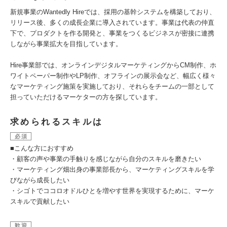
新規事業のWantedly Hireでは、採用の基幹システムを構築しており、
リリース後、多くの成長企業に導入されています。事業は代表の仲直
下で、プロダクトを作る開発と、事業をつくるビジネスが密接に連携
しながら事業拡大を目指しています。
Hire事業部では、オンラインデジタルマーケティングからCM制作、ホ
ワイトペーパー制作やLP制作、オフラインの展示会など、幅広く様々
なマーケティング施策を実施しており、それらをチームの一部として
担っていただけるマーケターの方を探しています。
求められるスキルは
必須
■こんな方におすすめ
・顧客の声や事業の手触りを感じながら自分のスキルを磨きたい
・マーケティング畑出身の事業部長から、マーケティングスキルを学
びながら成長したい
・シゴトでココロオドルひとを増やす世界を実現するために、マーケ
スキルで貢献したい
歓迎