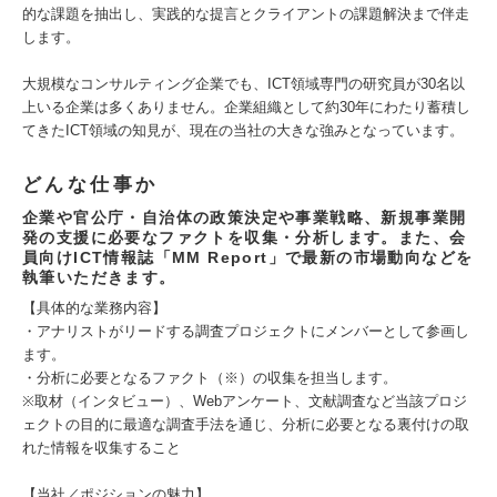
的な課題を抽出し、実践的な提言とクライアントの課題解決まで伴走
します。
大規模なコンサルティング企業でも、ICT領域専門の研究員が30名以
上いる企業は多くありません。企業組織として約30年にわたり蓄積し
てきたICT領域の知見が、現在の当社の大きな強みとなっています。
どんな仕事か
企業や官公庁・自治体の政策決定や事業戦略、新規事業開
発の支援に必要なファクトを収集・分析します。また、会
員向けICT情報誌「MM Report」で最新の市場動向などを
執筆いただきます。
【具体的な業務内容】
・アナリストがリードする調査プロジェクトにメンバーとして参画し
ます。
・分析に必要となるファクト（※）の収集を担当します。
※取材（インタビュー）、Webアンケート、文献調査など当該プロジ
ェクトの目的に最適な調査手法を通じ、分析に必要となる裏付けの取
れた情報を収集すること
【当社／ポジションの魅力】