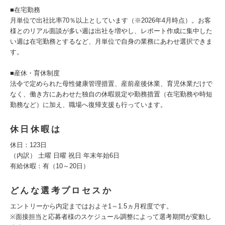
■在宅勤務
月単位で出社比率70％以上としています（※2026年4月時点）。お客
様とのリアル面談が多い週は出社を増やし、レポート作成に集中した
い週は在宅勤務とするなど、月単位で自身の業務にあわせ選択できま
す。
■産休・育休制度
法令で定められた母性健康管理措置、産前産後休業、育児休業だけで
なく、働き方にあわせた独自の休暇規定や勤務措置（在宅勤務や時短
勤務など）に加え、職場へ復帰支援も行っています。
休日休暇は
休日：123日
（内訳） 土曜 日曜 祝日 年末年始6日
有給休暇：有（10～20日）
どんな選考プロセスか
エントリーから内定まではおよそ1～1.5ヵ月程度です。
※面接担当と応募者様のスケジュール調整によって選考期間が変動し