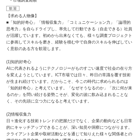
- 市場調査経験
歓迎
【求める人物像】
■「知的好奇心」「情報収集力」「コミュニケーション力」「論理的
思考力」を自らドライブし、率先して行動できる（自走できる）社員
が活躍しています。初めから出来なくても、様々な調査プロジェクト
に参画してスキルを磨き、経験を積む中で自身のスキルを伸ばしてい
く意欲のある方を歓迎します。
(1)知的好奇心
AIに代表されるようにテクノロジーがものすごい速度で社会の在り方
を変えようとしています。ICT市場では日々、昨日の常識を覆す技術
が生まれ続けています。だからこそ、今この時代に求められるのは
「知的好奇心」と考えています。「なぜそうなるのか」「次に何が来
るのか」を問い続ける姿勢こそが、変化の波に飲み込まれることな
く、その先頭に立つ力になると考えています。
(2)情報収集力
日々進化する技術トレンドの把握だけでなく、企業の動向なども日常
的にキャッチアップできることが、深い知見や洞察につながります。
クライアント企業や取材活動などを通じて知りえた様々な関係者との