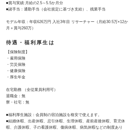
■賞与実績:月給の2.5～5.5か月分
■諸手当：通勤手当（会社規定に基づき支給）、残業手当
モデル年収：年収626万円 入社3年目 リサーチャー（月給30.5万×12か
月＋賞与260万）
待遇・福利厚生は
【保険制度】
・雇用保険
・労災保険
・健康保険
・厚生年金
在宅勤務 （全従業員利用可）
退職金：無
寮・社宅：無
■福利厚生施設：会員制の宿泊施設を格安で使えます。
■結婚休暇、出産休暇、忌引休暇、生理休暇、産前産後休暇、育児休
暇、介護休暇、子の看護休暇、傷病休暇、病気休暇などの制度あり