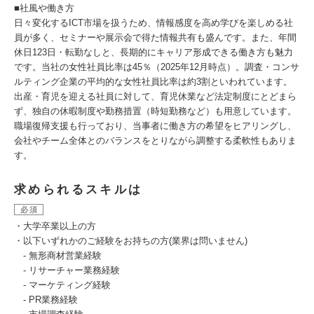
■社風や働き方
日々変化するICT市場を扱うため、情報感度を高め学びを楽しめる社
員が多く、セミナーや展示会で得た情報共有も盛んです。また、年間
休日123日・転勤なしと、長期的にキャリア形成できる働き方も魅力
です。当社の女性社員比率は45％（2025年12月時点）。調査・コンサ
ルティング企業の平均的な女性社員比率は約3割といわれています。
出産・育児を迎える社員に対して、育児休業など法定制度にとどまら
ず、独自の休暇制度や勤務措置（時短勤務など）も用意しています。
職場復帰支援も行っており、当事者に働き方の希望をヒアリングし、
会社やチーム全体とのバランスをとりながら調整する柔軟性もありま
す。
求められるスキルは
必須
・大学卒業以上の方
・以下いずれかのご経験をお持ちの方(業界は問いません)
- 無形商材営業経験
- リサーチャー業務経験
- マーケティング経験
- PR業務経験