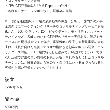
・コンサルティング業務
・月刊ICT専門情報誌「MM Report」の発行
・各種セミナー、シンポジウム、展示会の実施
ICT（情報通信技術）市場の最新動向を調査・分析し、国内外の大手
企業向けにマーケティングリサーチやコンサルティングサービスを提
供。AI、5G、クラウド、DX、ビックデータ、モビリティ、スマート
デバイスなど、多岐にわたるICT分野のリサーチ実績あり。製品やサ
ービスの市場規模やシェア分析、事業戦略の見直しや新規事業の立ち
上げ、成長に向けた経営シナリオの構築など顧客の幅広い調査・コン
サルニーズ対応。ICT市場に特化した強みで、AIだけではカバーでき
ない正確で鮮度の高い情報の収集と分析、それをもとにしたコンサル
テーションは、民間企業から官公庁・自治体にいたるまであらゆるお
客様から高い評価をいただいております。
設立
1996 年 6 月
資本金
8000万円