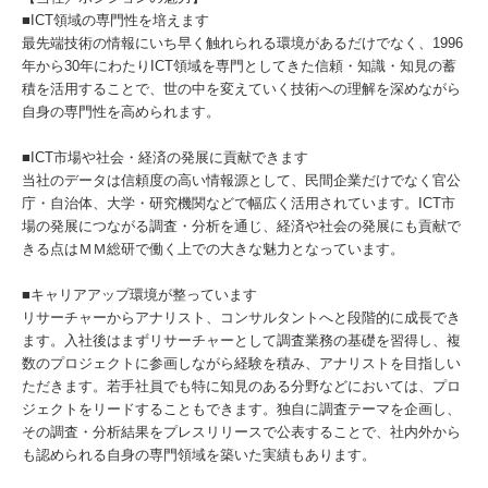
■ICT領域の専門性を培えます
最先端技術の情報にいち早く触れられる環境があるだけでなく、1996
年から30年にわたりICT領域を専門としてきた信頼・知識・知見の蓄
積を活用することで、世の中を変えていく技術への理解を深めながら
自身の専門性を高められます。
■ICT市場や社会・経済の発展に貢献できます
当社のデータは信頼度の高い情報源として、民間企業だけでなく官公
庁・自治体、大学・研究機関などで幅広く活用されています。ICT市
場の発展につながる調査・分析を通じ、経済や社会の発展にも貢献で
きる点はＭＭ総研で働く上での大きな魅力となっています。
■キャリアアップ環境が整っています
リサーチャーからアナリスト、コンサルタントへと段階的に成長でき
ます。入社後はまずリサーチャーとして調査業務の基礎を習得し、複
数のプロジェクトに参画しながら経験を積み、アナリストを目指しい
ただきます。若手社員でも特に知見のある分野などにおいては、プロ
ジェクトをリードすることもできます。独自に調査テーマを企画し、
その調査・分析結果をプレスリリースで公表することで、社内外から
も認められる自身の専門領域を築いた実績もあります。