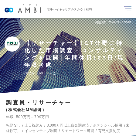
若手ハイキャリアのスカウト転職
掲載期間
26/07/29～26/08/11
【リサーチャー】ICT分野に特
化した市場調査・コンサルティ
ングを展開│年間休日123日/現
年収考慮
求人No.HVUEI-001
調査員・リサーチャー
株式会社MM総研
年収
500万円～799万円
転勤なし
土日祝休み
3,000万円以上資金調達済
ポテンシャル採用（未
経験可）
インセンティブ制度
リモートワーク可能
育児支援制度