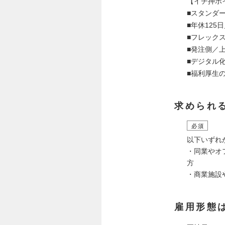
【イチ押ポ
■スタンダ
■年休125
■フレック
■発注側／
■デジタル
■福利厚生
求められ
必須
以下いずれ
・同業やオ
方
・商業施設
雇用形態