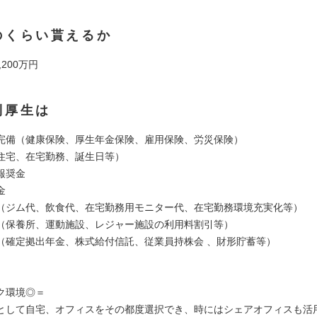
のくらい貰えるか
,200万円
利厚生は
完備（健康保険、厚生年金保険、雇用保険、労災保険）
住宅、在宅勤務、誕生日等）
報奨金
金
（ジム代、飲食代、在宅勤務用モニター代、在宅勤務環境充実化等）
（保養所、運動施設、レジャー施設の利用料割引等）
（確定拠出年金、株式給付信託、従業員持株会 、財形貯蓄等）
ク環境◎＝
として自宅、オフィスをその都度選択でき、時にはシェアオフィスも活