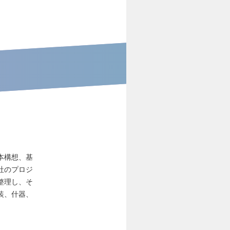
本構想、基
社のプロジ
整理し、そ
装、什器、