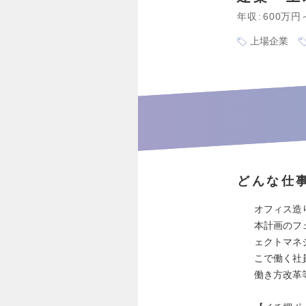
年収
600万円
上場企業
どんな仕
オフィス造
本計画のフ
ェクトマネ
こで働く社
働き方改革