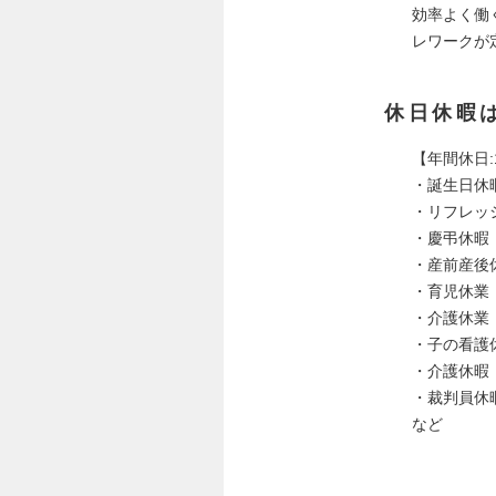
効率よく働
レワークが
休日休暇
【年間休日:
・誕生日休
・リフレッ
・慶弔休暇
・産前産後
・育児休業
・介護休業
・子の看護
・介護休暇
・裁判員休
など