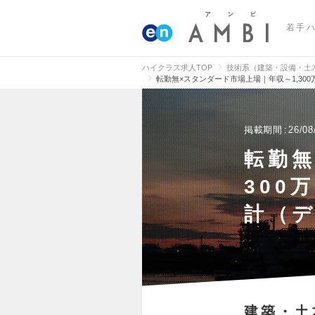
若手
ハイクラス求人TOP
技術系（建築・設備・土
転勤無×スタンダード市場上場｜年収～1,30
掲載期間
26/08
転勤無
300
計（
建築・土