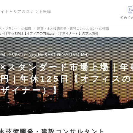
ハイキャリアのスカウト転職
初めて
木・プラント）の転職
建築・土木技術開発・建設コンサルタントの転職
0万円｜年休125日【オフィスの内装設計（デザイナー）】の求人情報
/04～26/08/17
求人No.BEST-2605121514-MH
×スタンダード市場上場｜年収
万円｜年休125日【オフィス
デザイナー）】
木技術開発・建設コンサルタント