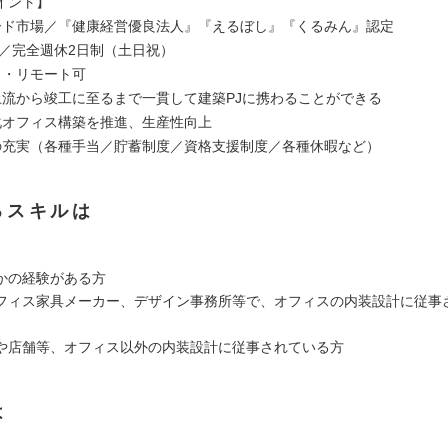
イント】
ード市場／『健康経営優良法人』『えるぼし』『くるみん』認定
日／完全週休2日制（土日祝）
ス・リモート可
上流から竣工に至るまで一貫して建築PJに携わることができる
化オフィス構築を推進、生産性向上
の充実（各種手当／貯蓄制度／資格支援制度／各種休暇など）
るスキルは
かの経験がある方
フィス家具メーカー、デザイン事務所等で、オフィスの内装設計に従事
や店舗等、オフィス以外の内装設計に従事されている方
は