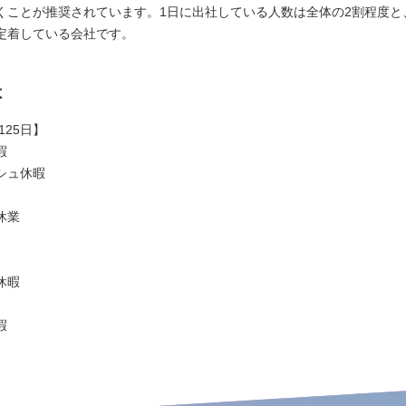
くことが推奨されています。1日に出社している人数は全体の2割程度と
定着している会社です。
は
125日】
暇
シュ休暇
休業
休暇
暇