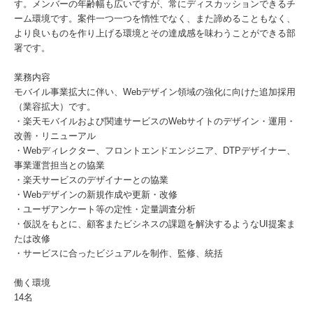
す。メンバーの年齢幅も広いですが、常にディスカッションできるチ
ーム環境です。案件一つ一つを惰性でなく、また諦めることもなく、
より良いものを作り上げる環境とその達成感を味わうことができる部
署です。
業務内容
モバイル事業拡大に伴い、Webデザイン領域の強化に向けた追加採用
（業容拡大）です。
・楽天モバイルおよび関連サービスのWebサイトのデザイン・運用・
改善・リニューアル
・Webディレクター、フロントエンドエンジニア、DTPデザイナー、
事業運営担当との協業
・楽天サービスのデザイナーとの協業
・Webデザインの新規作成や更新・改修
・ユーザアンケート等の定性・定量調査分析
・仮説をもとに、顧客またビシネスの課題を解決するようなUI提案ま
たは改修
・サービスに合ったビジュアルを制作、監修、統括
働く環境
14名