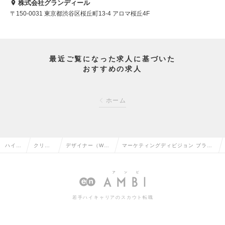
株式会社グランディール
〒150-0031 東京都渋谷区桜丘町13-4 アロマ桜丘4F
最近ご覧になった求人に基づいた
おすすめの求人
ホーム
ハイク
クリエ
デザイナー（We
マーケティングディビジョン ブラン
ラス求
イティ
b・モバイル・ゲ
ドマーケティング戦略部：Webデザ
人TOP
ブ系の
ーム関連）の転職
イナー（Mgrクラス）の求人情報
転職
若手ハイキャリアのスカウト転職