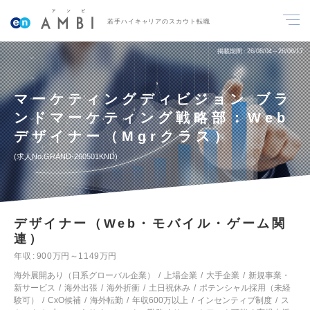
若手ハイキャリアのスカウト転職
掲載期間
26/08/04～26/08/17
マーケティングディビジョン ブラ
ンドマーケティング戦略部：Web
デザイナー（Mgrクラス）
求人No.GRAND-260501KND
デザイナー（Web・モバイル・ゲーム関
連）
年収
900万円～1149万円
海外展開あり（日系グローバル企業）
上場企業
大手企業
新規事業・
新サービス
海外出張
海外折衝
土日祝休み
ポテンシャル採用（未経
験可）
CxO候補
海外転勤
年収600万以上
インセンティブ制度
ス