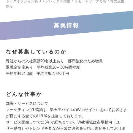
トックオプションあり
フレックス勤務
リモートワーク可能
育児支援
制度
募集情報
なぜ募集しているのか
弊社からの入社実績20名以上あり 部門強化のため増員
退職金制度あり 平均残業20～30時間程度
平均年齢34.3歳 平均年収7,740千円
どんな仕事か
部署・サービスについて
マーケティングUX課は、楽天モバイルのWebサイトにおいてお客さま
が目にする全てのUI/UXを担当しております。
サービス開始しすでに3年が経ちますが、Web領域は市場動向（ユー
ザー動向）やトレンドを見ながら常に改善を目指し進化をしておりま