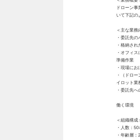
＜業務概要
ドローン事
いて下記の
＜主な業務
・委託先の
・格納され
・オフィス
準備作業
・現場にお
・（ドロー
イロット業
・委託先へ
働く環境
＜組織構成
・人数：50
・年齢層：2