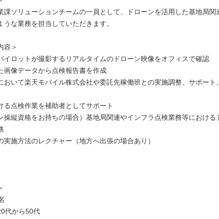
＞
業課ソリューションチームの一員として、ドローンを活用した基地局関
ような業務を担当していただきます。
内容＞
パイロットが撮影するリアルタイムのドローン映像をオフィスで確認
た画像データから点検報告書を作成
において楽天モバイル株式会社や委託先稼働班との実施調整、サポート
ける点検作業を補助者としてサポート
ン操縦資格をお持ちの場合）基地局関連やインフラ点検業務等における
務
の実施方法のレクチャー（地方へ出張の場合あり）
＞
名
0代から50代