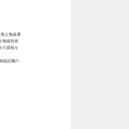
級海上無線通
上無線技術
士の資格を
無線設備の