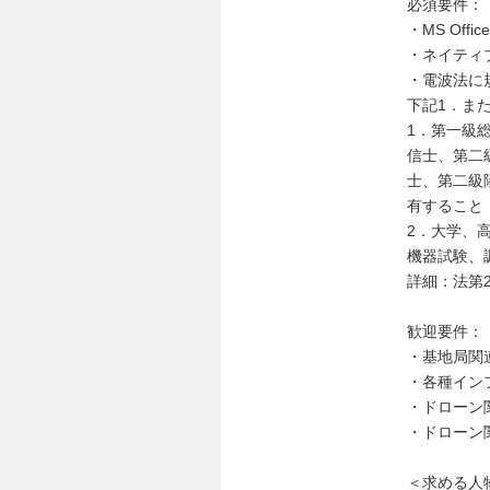
必須要件：
・MS Offi
・ネイティ
・電波法に
下記1．ま
1．第一級
信士、第二
士、第二級
有すること
2．大学、
機器試験、
詳細：法第
歓迎要件：
・基地局関
・各種イン
・ドローン
・ドローン
＜求める人