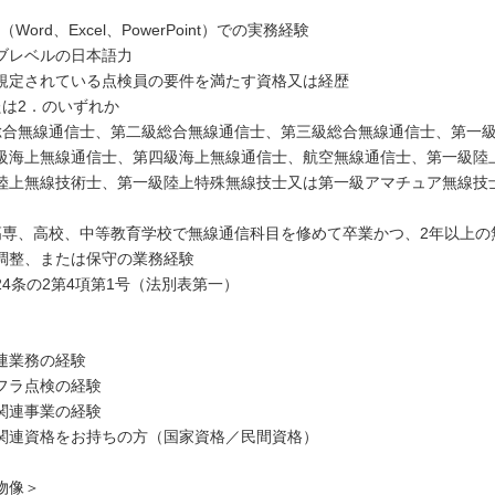
ce（Word、Excel、PowerPoint）での実務経験
ブレベルの日本語力
規定されている点検員の要件を満たす資格又は経歴
たは2．のいずれか
総合無線通信士、第二級総合無線通信士、第三級総合無線通信士、第一
級海上無線通信士、第四級海上無線通信士、航空無線通信士、第一級陸
陸上無線技術士、第一級陸上特殊無線技士又は第一級アマチュア無線技
高専、高校、中等教育学校で無線通信科目を修めて卒業かつ、2年以上の
調整、または保守の業務経験
24条の2第4項第1号（法別表第一）
連業務の経験
フラ点検の経験
関連事業の経験
関連資格をお持ちの方（国家資格／民間資格）
物像＞