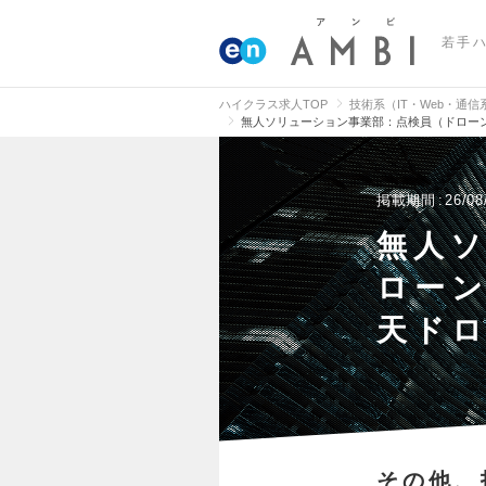
若手
ハイクラス求人TOP
技術系（IT・Web・通
無人ソリューション事業部：点検員（ドローン
掲載期間
26/08
無人
ロー
天ドロ
その他、