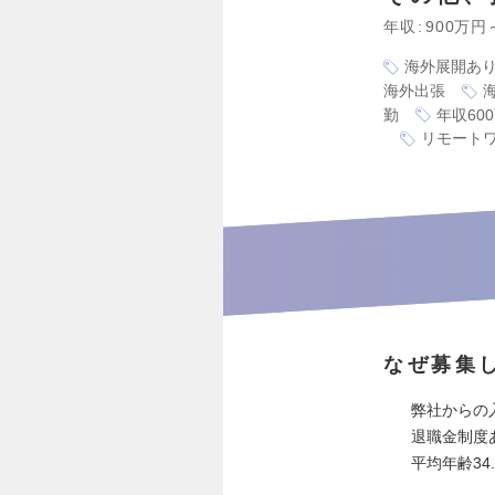
年収
900万円
海外展開あ
海外出張
勤
年収60
リモート
なぜ募集
弊社からの
退職金制度
平均年齢34