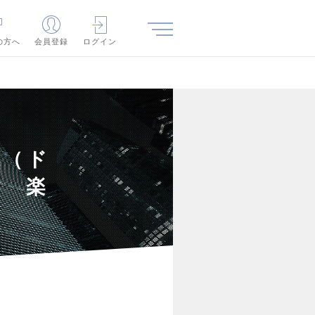
の方へ
会員登録
ログイン
員（ド
） 楽