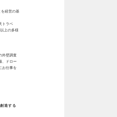
とを経営の基
天トラベ
0以上の多様
の外壁調査
撮、ドロー
にお仕事を
を創造する