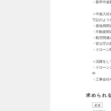
・新卒中途
＜中途入社
下記のよう
・基地局関
・不動産関
・航空関連
・官公庁の
・ドローン
＜活躍をし
・ドローン
中
・工事会社
求められ
必須