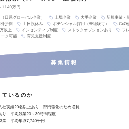
～1149万円
り（日系グローバル企業）
上場企業
大手企業
新規事業・
海外折衝
土日祝休み
ポテンシャル採用（未経験可）
CxO
0万以上
インセンティブ制度
ストックオプションあり
フ
ワーク可能
育児支援制度
募集情報
しているのか
入社実績20名以上あり 部門強化のため増員
あり 平均残業20～30時間程度
.3歳 平均年収7,740千円