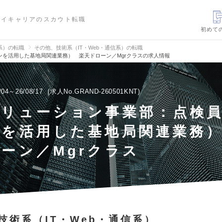
ハイキャリアのスカウト転職
初めて
信系）の転職
その他、技術系（IT・Web・通信系）の転職
を活用した基地局関連業務） 楽天ドローン／Mgrクラスの求人情報
/04～26/08/17
求人No.GRAND-260501KNT
ソリューション事業部：点検
ンを活用した基地局関連業務
ーン／Mgrクラス
技術系（IT・Web・通信系）