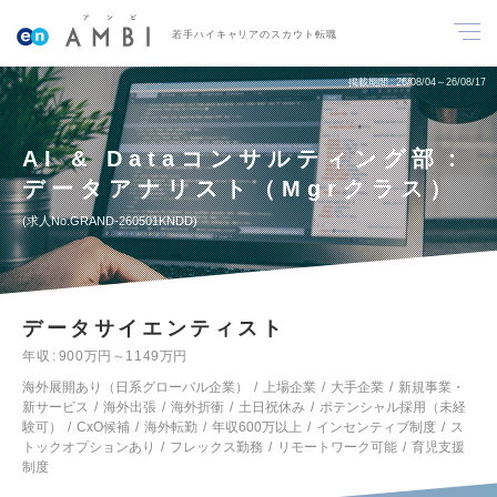
若手ハイキャリアのスカウト転職
掲載期間
26/08/04～26/08/17
AI & Dataコンサルティング部：
データアナリスト（Mgrクラス）
求人No.GRAND-260501KNDD
データサイエンティスト
年収
900万円～1149万円
海外展開あり（日系グローバル企業）
上場企業
大手企業
新規事業・
新サービス
海外出張
海外折衝
土日祝休み
ポテンシャル採用（未経
験可）
CxO候補
海外転勤
年収600万以上
インセンティブ制度
ス
トックオプションあり
フレックス勤務
リモートワーク可能
育児支援
制度