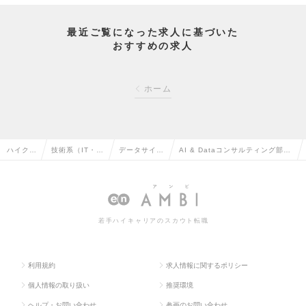
最近ご覧になった求人に基づいた
おすすめの求人
ホーム
ハイクラ
技術系（IT・W
データサイエ
AI & Dataコンサルティング部：
ス求人T
eb・通信系）
ンティストの
データアナリスト（Mgrクラス）
OP
の転職
転職
の求人情報
若手ハイキャリアのスカウト転職
利用規約
求人情報に関するポリシー
個人情報の取り扱い
推奨環境
ヘルプ・お問い合わせ
参画のお問い合わせ