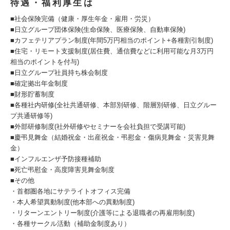
待遇・福利厚生は
■社会保険完備（健康・厚生年金・雇用・労災）
■日立グループ団体保険(生命保険、医療保険、自動車保険)
■カフェテリアプラン制度(年間5万円相当のポイント+各種割引制度)
■住宅・リモート支援制度(居住費、通信費などに利用可能な月3万円
相当のポイントを付与)
■日立グループ社員持ち株会制度
■確定拠出年金制度
■財形貯蓄制度
■各種社内研修(全社共通研修、本部別研修、階層別研修、日立グルー
プ共通研修等)
■外部研修制度(社外研修やセミナーを会社負担で受講可能)
■慶弔見舞金（結婚祝金・出産祝金・弔慰金・傷病見舞金・災害見舞
金）
■インフルエンザ予防接種補助
■死亡弔慰金・高度障害見舞金制度
■その他
・首都圏各地にサテライトオフィス完備
・本人希望異動制度(他本部への異動制度)
・リターンエントリー制度(介護等による退職者の再雇用制度)
・各種サークル活動（補助金制度あり）