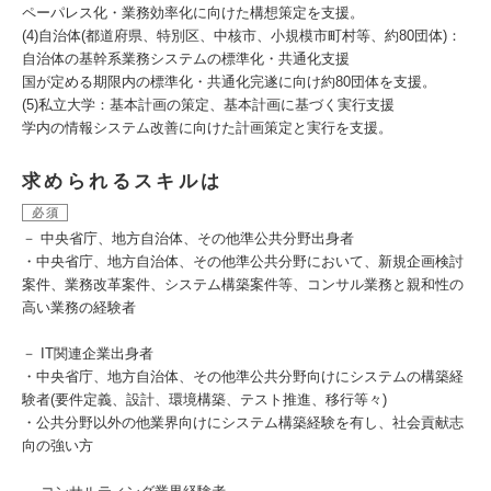
ペーパレス化・業務効率化に向けた構想策定を支援。
(4)自治体(都道府県、特別区、中核市、小規模市町村等、約80団体)：
自治体の基幹系業務システムの標準化・共通化支援
国が定める期限内の標準化・共通化完遂に向け約80団体を支援。
(5)私立大学：基本計画の策定、基本計画に基づく実行支援
学内の情報システム改善に向けた計画策定と実行を支援。
求められるスキルは
必須
－ 中央省庁、地方自治体、その他準公共分野出身者
・中央省庁、地方自治体、その他準公共分野において、新規企画検討
案件、業務改革案件、システム構築案件等、コンサル業務と親和性の
高い業務の経験者
－ IT関連企業出身者
・中央省庁、地方自治体、その他準公共分野向けにシステムの構築経
験者(要件定義、設計、環境構築、テスト推進、移行等々)
・公共分野以外の他業界向けにシステム構築経験を有し、社会貢献志
向の強い方