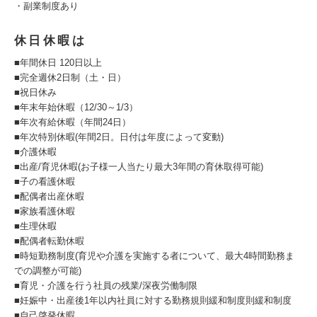
・副業制度あり
休日休暇は
■年間休日 120日以上
■完全週休2日制（土・日）
■祝日休み
■年末年始休暇（12/30～1/3）
■年次有給休暇（年間24日）
■年次特別休暇(年間2日。日付は年度によって変動)
■介護休暇
■出産/育児休暇(お子様一人当たり最大3年間の育休取得可能)
■子の看護休暇
■配偶者出産休暇
■家族看護休暇
■生理休暇
■配偶者転勤休暇
■時短勤務制度(育児や介護を実施する者について、最大4時間勤務ま
での調整が可能)
■育児・介護を行う社員の残業/深夜労働制限
■妊娠中・出産後1年以内社員に対する勤務規則緩和制度則緩和制度
■自己啓発休暇