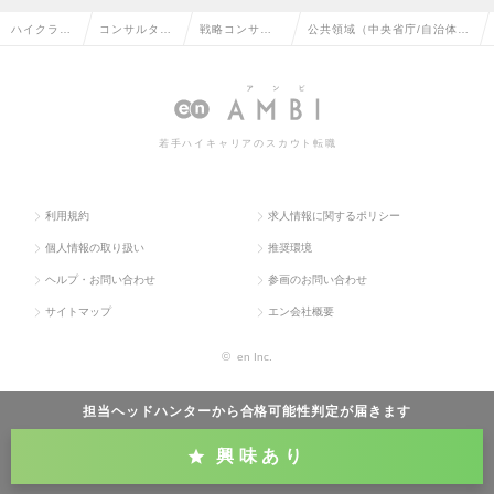
ハイクラス
コンサルタン
戦略コンサル
公共領域（中央省庁/自治体
求人TOP
ト系の転職
タントの転職
等）【PDD】の求人情報
若手ハイキャリアのスカウト転職
利用規約
求人情報に関するポリシー
個人情報の取り扱い
推奨環境
ヘルプ・お問い合わせ
参画のお問い合わせ
サイトマップ
エン会社概要
©
en Inc.
担当ヘッドハンターから
合格可能性判定
が届きます
興味あり