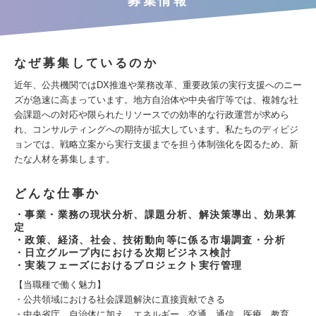
募集情報
なぜ募集しているのか
近年、公共機関ではDX推進や業務改革、重要政策の実行支援へのニー
ズが急速に高まっています。地方自治体や中央省庁等では、複雑な社
会課題への対応や限られたリソースでの効率的な行政運営が求めら
れ、コンサルティングへの期待が拡大しています。私たちのディビジ
ョンでは、戦略立案から実行支援までを担う体制強化を図るため、新
たな人材を募集します。
どんな仕事か
・事業・業務の現状分析、課題分析、解決策導出、効果算
定
・政策、経済、社会、技術動向等に係る市場調査・分析
・日立グループ内における次期ビジネス検討
・実装フェーズにおけるプロジェクト実行管理
【当職種で働く魅力】
・公共領域における社会課題解決に直接貢献できる
・中央省庁、自治体に加え、エネルギー、交通、通信、医療、教育