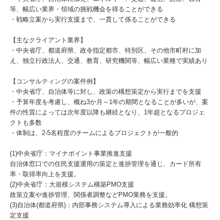
等、幅広い業界・領域の挑戦機会を得ることができる
・戦略立案から実行支援まで、一貫して係ることができる
【主なクライアント業界】
・中央省庁、都道府県、政令指定都市、特別区、その他市町村に加
え、独立行政法人、交通、教育、研究機関等、幅広い業種で実績あり
【コンサルティングの案件例】
・中央省庁、自治体等に対し、政策の構想策定から実行までを支援
・予算年度を考慮し、概ね3か月～1年の期間となることが多いが、案
件の性質によっては次年度以降も継続となり、1年超となるプロジェ
クトも多数
・体制は、2-5名程度のチームによるプロジェクトが一般的
(1)中央省庁：マイナポイント事業推進支援
自治体窓口での住民支援運用の策定と進捗管理を通じ、カード所有
率・取得率向上を支援。
(2)中央省庁：大規模システム構築PMO支援
政策立案や進捗管理、関係者調整などPMO業務を支援。
(3)自治体(都道府県)：内部事務システム導入による業務効率化 構想策
定支援