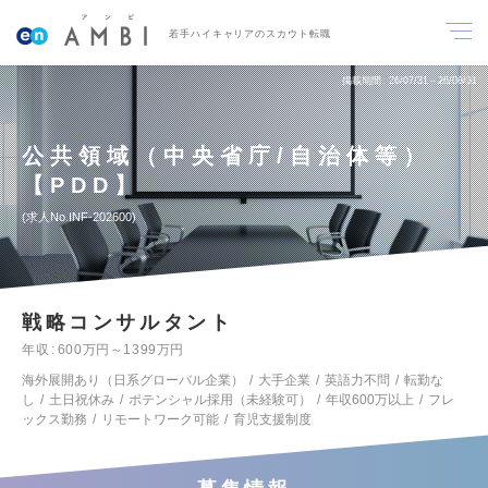
若手ハイキャリアのスカウト転職
掲載期間
26/07/31～26/08/31
公共領域（中央省庁/自治体等）
【PDD】
求人No.INF-202600
戦略コンサルタント
年収
600万円～1399万円
海外展開あり（日系グローバル企業）
大手企業
英語力不問
転勤な
し
土日祝休み
ポテンシャル採用（未経験可）
年収600万以上
フレ
ックス勤務
リモートワーク可能
育児支援制度