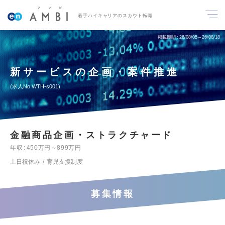
若手ハイキャリアのスカウト転職
掲載期間
26/08/05～26/08/18
新サービスの企画・案件推進
求人No.WTH-s001
金融商品企画・ストラクチャード
年収
450万円～899万円
土日祝休み
育児支援制度
募集情報