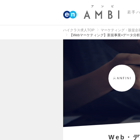
若手
ハイクラス求人TOP
マーケティング・販促企
【Webマーケティング】新規事業×データ分析
Web・