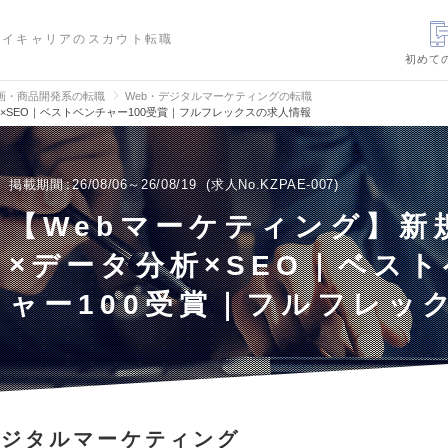
ハイキャリアのスカウト転職
初めて
画・商品開発系の転職
Web・デジタルマーケティングの転職
×SEO｜ベストベンチャー100受賞｜フルフレックスの求人情報
掲載期間
26/08/06～26/08/19
求人No.KZPAE-007
【Webマーケティング】新
×データ分析×SEO｜ベス
ャー100受賞｜フルフレッ
デジタルマーケティング