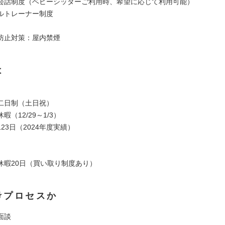
会話制度（ベビーシッターご利用時、希望に応じて利用可能）
ルトレーナー制度
防止対策：屋内禁煙
は
二日制（土日祝）
暇（12/29～1/3）
23日（2024年度実績）
休暇20日（買い取り制度あり）
考プロセスか
面談