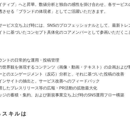
イティブ」へと昇華。数値分析と独自の感性を掛け合わせ、各サービス
透させる「ブランドの体現者」としてご活躍いただきます。
サービス立ち上げ時には、SNSのプロフェッショナルとして、最新トレ
イトに基づいたコンセプト具体化のコアメンバーとして参画いただくこ
す。
カウントの日常的な運用・投稿管理
の世界観を体現するコンテンツ（画像・動画・テキスト）の企画および
ーとのエンゲージメント（反応）分析と、それに基づいた投稿の改善
インサイトの抽出と、サービス改善へのフィードバック
活用したプレスリリース等の広報・PR活動の拡散最大化
ッジの蓄積・集約、および新規事業立ち上げ時のSNS運用フロー構築
るスキルは