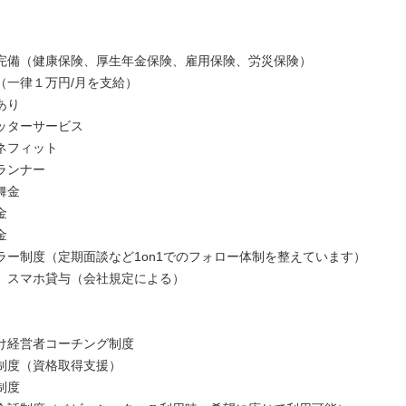
完備（健康保険、厚生年金保険、雇用保険、労災保険）
（一律１万円/月を支給）
あり
ッターサービス
ネフィット
ランナー
舞金
金
金
ラー制度（定期面談など1on1でのフォロー体制を整えています）
、スマホ貸与（会社規定による）
け経営者コーチング制度
制度（資格取得支援）
制度