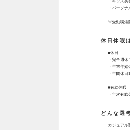
・キッズ英
・パーソナ
※受動喫煙
休日休暇
■休日
・完全週休
・年末年始休
・年間休日1
■有給休暇
・年次有給
どんな選
カジュアル