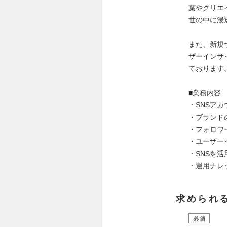
葉やクリエ
世の中に浸
また、新規
ザーインサ
ておりま
■業務内容
・SNSア
・ブランド
・フォロワ
・ユーザー
・SNSを
・運用ナレ
求められ
必須