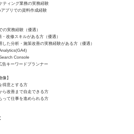
ーケティング業務の実務経験
iceアプリでの資料作成経験
策での実務経験（優遇）
構築・改修スキルがある方（優遇）
用した分析・施策改善の実務経験がある方（優遇）
nalytics(GA4)
earch Console
le広告キーワードプランナー
物像】
を得意とする方
から改善まで自走できる方
もって仕事を進められる方
は