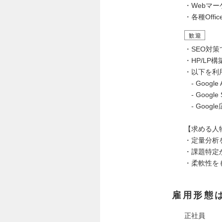
・Webマ
・各種Off
歓迎
・SEO対
・HP/LP
・以下を利
- Google A
- Google S
- Goog
【求める人
・定量分析
・課題特定
・柔軟性を
雇用形態
正社員