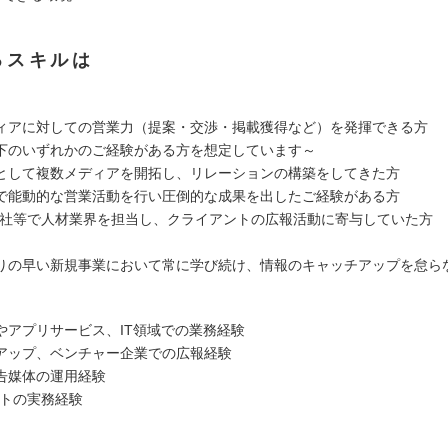
るスキルは
ィアに対しての営業力（提案・交渉・掲載獲得など）を発揮できる方
下のいずれかのご経験がある方を想定しています～
として複数メディアを開拓し、リレーションの構築をしてきた方
で能動的な営業活動を行い圧倒的な成果を出したご経験がある方
会社等で人材業界を担当し、クライアントの広報活動に寄与していた方
りの早い新規事業において常に学び続け、情報のキャッチアップを怠ら
やアプリサービス、IT領域での業務経験
アップ、ベンチャー企業での広報経験
広告媒体の運用経験
ントの実務経験