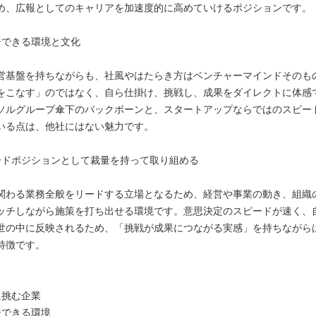
め、広報としてのキャリアを加速度的に高めていけるポジションです。
ジできる環境と文化
営基盤を持ちながらも、社風やはたらき方はベンチャーマインドそのも
をこなす」のではなく、自ら仕掛け、挑戦し、成果をダイレクトに体感
ソルグループ傘下のバックボーンと、スタートアップならではのスピー
いる点は、他社にはない魅力です。
ードポジションとして裁量を持って取り組める
関わる業務全般をリードする立場となるため、経営や事業の動き、組織
ッチしながら施策を打ち出せる環境です。意思決定のスピードが速く、
世の中に反映されるため、「挑戦が成果につながる実感」を持ちながら
特徴です。
に挑む企業
ジできる環境