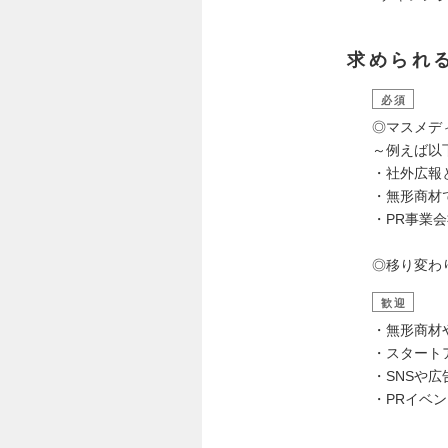
求められ
必須
◎マスメデ
～例えば以
・社外広報
・無形商材
・PR事業
◎移り変わ
歓迎
・無形商材
・スタート
・SNSや
・PRイベ