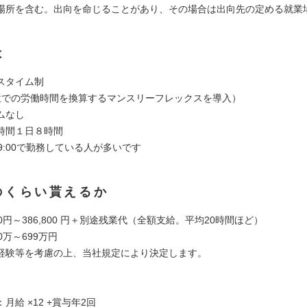
場所を含む。出向を命じることがあり、その場合は出向先の定める就業
は
スタイム制
位での労働時間を換算するマンスリーフレックスを導入）
ムなし
時間１日８時間
～19:00で勤務している人が多いです
のくらい貰えるか
200円～386,800 円＋別途残業代（全額支給。平均20時間ほど）
0万～699万円
経験等を考慮の上、当社規定により決定します。
月給 ×12 +賞与年2回