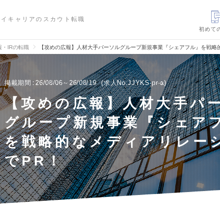
ハイキャリアのスカウト転職
初めて
報・IRの転職
【攻めの広報】人材大手パーソルグループ新規事業『シェアフル』を戦略
掲載期間
26/08/06～26/08/19
求人No.JJYKS-pr-a
【攻めの広報】人材大手パ
グループ新規事業『シェア
を戦略的なメディアリレー
でPR！