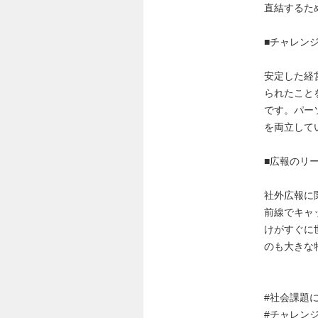
直結するた
■チャレン
安定した経
られたこと
です。パー
を両立して
■広報のリ
社外広報に
前線でキャ
けがすぐに
のも大きな
#社会課題
#チャレン