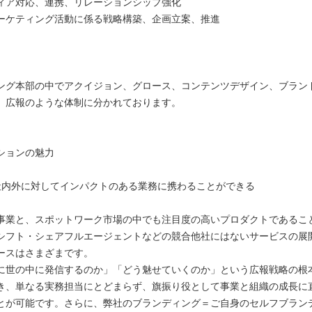
ィア対応、連携、リレーションシップ強化
ーケティング活動に係る戦略構築、企画立案、推進
ング本部の中でアクイジョン、グロース、コンテンツデザイン、ブラン
、広報のような体制に分かれております。
ションの魅力
社内外に対してインパクトのある業務に携わることができる
事業と、スポットワーク市場の中でも注目度の高いプロダクトであるこ
シフト・シェアフルエージェントなどの競合他社にはないサービスの展
ースはさまざまです。
に世の中に発信するのか」「どう魅せていくのか」という広報戦略の根
き、単なる実務担当にとどまらず、旗振り役として事業と組織の成長に
とが可能です。さらに、弊社のブランディング＝ご自身のセルフブラン