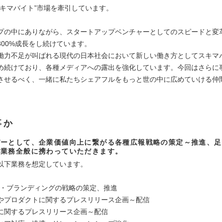
スキマバイト”市場を牽引しています。
プの中にありながら、スタートアップベンチャーとしてのスピードと変
300%成長をし続けています。
働力不足が叫ばれる現代の日本社会において新しい働き方としてスキマ
め続けており、各種メディアへの露出を強化しています。今回はさらに
させるべく、一緒に私たちシェアフルをもっと世の中に広めていける仲
事か
バーとして、企業価値向上に繋がる各種広報戦略の策定～推進、足
の業務全般に携わっていただきます。
以下業務を想定しています。
R・ブランディングの戦略の策定、推進
やプロダクトに関するプレスリリース企画～配信
に関するプレスリリース企画～配信