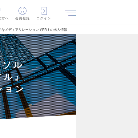
の方へ
会員登録
ログイン
的なメディアリレーションでPR！の求人情報
ーソル
フル』
ション