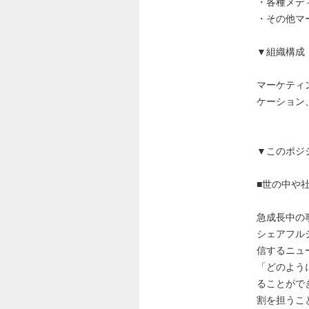
・各種メデ
・その他マ
▼組織構成
マーケティ
ケーション
▼このポジ
■世の中や
急成長中の
シェアフル
信するニュ
「どのよう
ることがで
割を担うこ