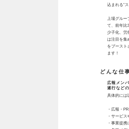
込まれる”
上場グルー
て、前年比
少子化、労
は注目を集
をブースト
ます！
どんな仕
広報メン
遂行など
具体的には
・広報・P
・サービス
・事業提携