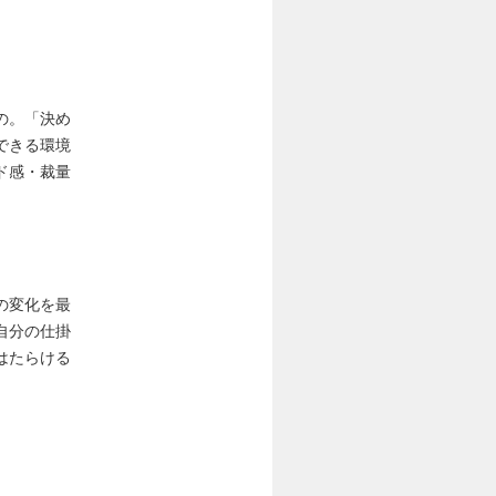
の。「決め
できる環境
ド感・裁量
の変化を最
自分の仕掛
はたらける