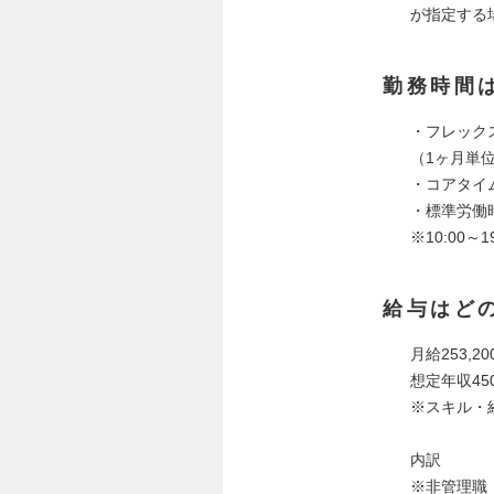
が指定する
勤務時間
・フレック
（1ヶ月単
・コアタイ
・標準労働
※10:00
給与はど
月給253,
想定年収45
※スキル・
内訳
※非管理職：