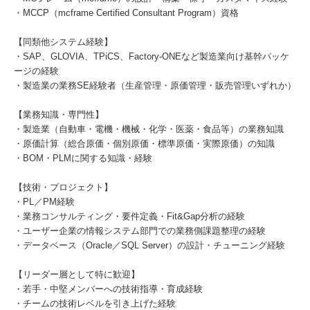
・MCCP（mcframe Certified Consultant Program）資格
【同類他システム経験】
・SAP、GLOVIA、TPiCS、Factory-ONEなど製造業向け基幹パッケ
ージの経験
・製造業の業務SE経験者（生産管理・原価管理・販売管理いずれか）
【業務知識・専門性】
・製造業（自動車・電機・機械・化学・医薬・食品等）の業務知識
・原価計算（総合原価・個別原価・標準原価・実際原価）の知識
・BOM・PLMに関する知識・経験
【技術・プロジェクト】
・PL／PM経験
・業務コンサルティング・要件定義・Fit&Gap分析の経験
・ユーザー企業の情報システム部門での業務側課題整理の経験
・データベース（Oracle／SQL Server）の設計・チューニング経験
【リーダー層として特に歓迎】
・若手・中堅メンバーへの技術指導・育成経験
・チームの技術レベルを引き上げた経験