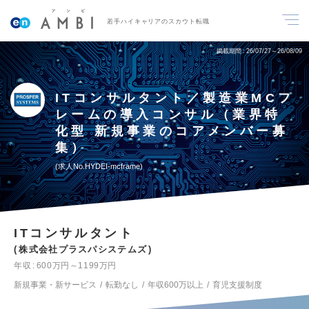
若手ハイキャリアのスカウト転職
掲載期間
26/07/27～26/08/09
ITコンサルタント／製造業MCフ
レームの導入コンサル（業界特
化型 新規事業のコアメンバー募
集）
求人No.HYDEI-mcframe
ITコンサルタント
株式会社プラスパシステムズ
年収
600万円～1199万円
新規事業・新サービス
転勤なし
年収600万以上
育児支援制度