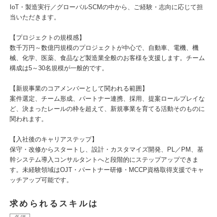
IoT・製造実行／グローバルSCMの中から、ご経験・志向に応じて担
当いただきます。
【プロジェクトの規模感】
数千万円～数億円規模のプロジェクトが中心で、自動車、電機、機
械、化学、医薬、食品など製造業全般のお客様を支援します。チーム
構成は5～30名規模が一般的です。
【新規事業のコアメンバーとして関われる範囲】
案件選定、チーム形成、パートナー連携、採用、提案ロールプレイな
ど、決まったレールの枠を超えて、新規事業を育てる活動そのものに
関われます。
【入社後のキャリアステップ】
保守・改修からスタートし、設計・カスタマイズ開発、PL／PM、基
幹システム導入コンサルタントへと段階的にステップアップできま
す。未経験領域はOJT・パートナー研修・MCCP資格取得支援でキャ
ッチアップ可能です。
求められるスキルは