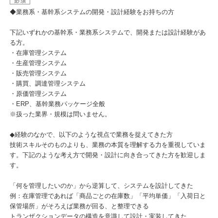
必須
◆業務系・基幹系システムの開発・設計経験をお持ちの方
下記いずれかの基幹系・業務系システムで、開発または設計経験があ
る方。
・在庫管理システム
・生産管理システム
・販売管理システム
・購買、調達管理システム
・原価管理システム
・ERP、基幹業務パッケージ全般
※扱った業界・規模は問いません。
◆経験のなかで、以下のような視点で業務を捉えてきた方
技術スキルそのものよりも、業務の本質を理解する力を重視していま
す。下記のような考え方で開発・設計に向き合ってきた方を歓迎しま
す。
「何を管理したいのか」から逆算して、システムを設計してきた
例：在庫管理であれば「商品ごとの在庫数」「平均単価」「入荷日と
保管場所」がそろえば業務が回る、と整理できる
トランザクションデータの構造を意識して設計・実装してきた