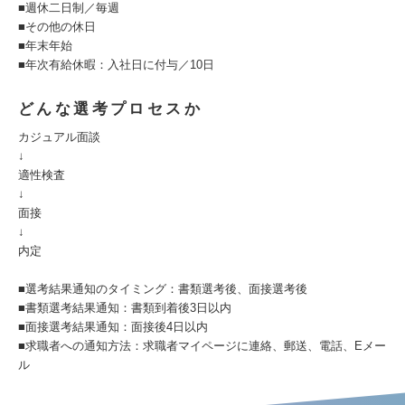
■週休二日制／毎週
■その他の休日
■年末年始
■年次有給休暇：入社日に付与／10日
どんな選考プロセスか
カジュアル面談
↓
適性検査
↓
面接
↓
内定
■選考結果通知のタイミング：書類選考後、面接選考後
■書類選考結果通知：書類到着後3日以内
■面接選考結果通知：面接後4日以内
■求職者への通知方法：求職者マイページに連絡、郵送、電話、Eメー
ル