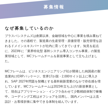
募集情報
なぜ募集しているのか
プラスパシステムズは創業以来、金融領域を中心に事業を積み重ねて
きました。その過程で、製造業の生産管理・原価管理・販売管理を語
れるドメインエキスパートが社内に育ってきています。知見を起点
に、2023年に「業界特化型 基幹システム導入コンサル事業」の製造
業領域として、MCフレームチームを新規事業として立ち上げまし
た。
MCフレームは、ビジネスエンジニアリング社が開発した純国産の製
造業向けERPパッケージ。世界17か国・2,000サイト以上に導入さ
れ、SAP 2027年問題を契機とする基幹刷新需要のなかで存在感を増
しています。MCフレームチームは2023年立ち上げの新規事業とし
て、現在はアプリケーション・インフラ合わせて少数精鋭体制で稼働
中。コーディング工程はオフショアを活用し、国内メンバーは上流・
設計・お客様折衝に集中できる体制を組んでいます。