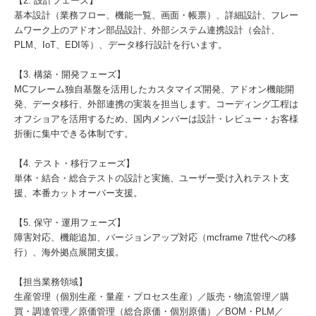
【2. 設計フェーズ】
基本設計（業務フロー、機能一覧、画面・帳票）、詳細設計、フレー
ムワーク上のアドオン部品設計、外部システム連携設計（会計、
PLM、IoT、EDI等）、データ移行設計を行います。
【3. 構築・開発フェーズ】
MCフレーム独自基盤を活用したカスタマイズ開発、アドオン機能開
発、データ移行、外部連携の実装を担当します。コーディング工程は
オフショアを活用するため、国内メンバーは設計・レビュー・お客様
折衝に集中できる体制です。
【4. テスト・移行フェーズ】
単体・結合・総合テストの設計と実施、ユーザー受け入れテスト支
援、本番カットオーバー支援。
【5. 保守・運用フェーズ】
障害対応、機能追加、バージョンアップ対応（mcframe 7世代への移
行）、海外拠点展開支援。
【担当業務領域】
生産管理（個別生産・量産・プロセス生産）／販売・物流管理／購
買・調達管理／原価管理（総合原価・個別原価）／BOM・PLM／