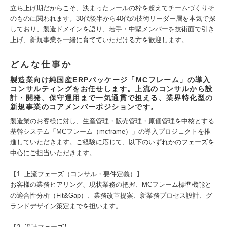
立ち上げ期だからこそ、決まったレールの枠を超えてチームづくりそ
のものに関われます。30代後半から40代の技術リーダー層を本気で探
しており、製造ドメインを語り、若手・中堅メンバーを技術面で引き
上げ、新規事業を一緒に育てていただける方を歓迎します。
どんな仕事か
製造業向け純国産ERPパッケージ「MCフレーム」の導入
コンサルティングをお任せします。上流のコンサルから設
計・開発、保守運用まで一気通貫で担える、業界特化型の
新規事業のコアメンバーポジションです。
製造業のお客様に対し、生産管理・販売管理・原価管理を中核とする
基幹システム「MCフレーム（mcframe）」の導入プロジェクトを推
進していただきます。ご経験に応じて、以下のいずれかのフェーズを
中心にご担当いただきます。
【1. 上流フェーズ（コンサル・要件定義）】
お客様の業務ヒアリング、現状業務の把握、MCフレーム標準機能と
の適合性分析（Fit&Gap）、業務改革提案、新業務プロセス設計、グ
ランドデザイン策定までを担います。