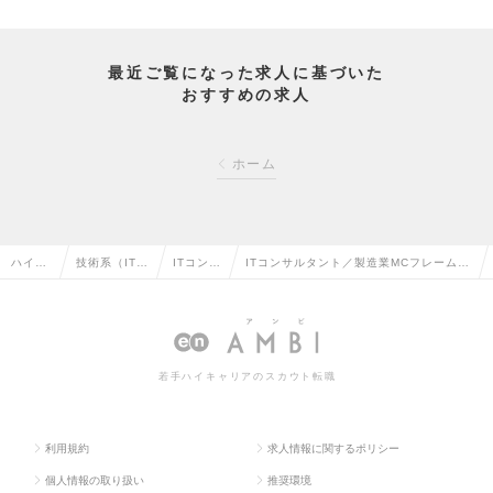
最近ご覧になった求人に基づいた
おすすめの求人
ホーム
ハイク
技術系（IT・
ITコンサ
ITコンサルタント／製造業MCフレームの
ラス求
Web・通信
ルタント
導入コンサル（業界特化型 新規事業のコ
人TOP
系）の転職
の転職
アメンバー募集）の求人情報
若手ハイキャリアのスカウト転職
利用規約
求人情報に関するポリシー
個人情報の取り扱い
推奨環境