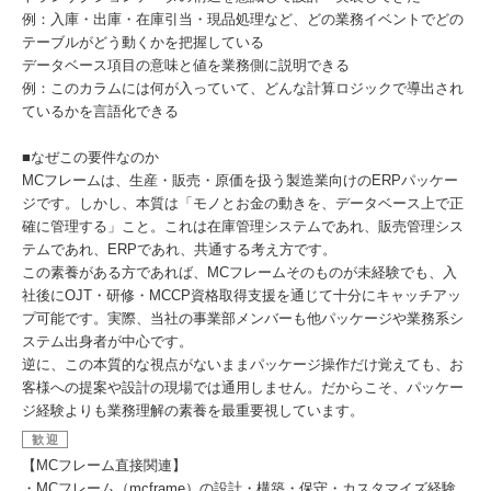
例：入庫・出庫・在庫引当・現品処理など、どの業務イベントでどの
テーブルがどう動くかを把握している
データベース項目の意味と値を業務側に説明できる
例：このカラムには何が入っていて、どんな計算ロジックで導出され
ているかを言語化できる
■なぜこの要件なのか
MCフレームは、生産・販売・原価を扱う製造業向けのERPパッケー
ジです。しかし、本質は「モノとお金の動きを、データベース上で正
確に管理する」こと。これは在庫管理システムであれ、販売管理シス
テムであれ、ERPであれ、共通する考え方です。
この素養がある方であれば、MCフレームそのものが未経験でも、入
社後にOJT・研修・MCCP資格取得支援を通じて十分にキャッチアッ
プ可能です。実際、当社の事業部メンバーも他パッケージや業務系シ
ステム出身者が中心です。
逆に、この本質的な視点がないままパッケージ操作だけ覚えても、お
客様への提案や設計の現場では通用しません。だからこそ、パッケー
ジ経験よりも業務理解の素養を最重要視しています。
歓迎
【MCフレーム直接関連】
・MCフレーム（mcframe）の設計・構築・保守・カスタマイズ経験