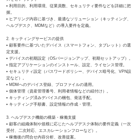
• 利用目的、利用環境、従業員数、セキュリティ要件などを詳細に把
握。
• ヒアリング内容に基づき、最適なソリューション（キッティング、
ヘルプデスク、MDMなど）の導入要件を定義。
2. キッティングサービスの提供
• 顧客要件に基づいたデバイス（スマートフォン、タブレット）の選
定支援。
• デバイスの初期設定（OSバージョンアップ、初期セットアップ）。
• 指定アプリケーションのインストール、設定、ライセンス管理。
• セキュリティ設定（パスワードポリシー、デバイス暗号化、VPN設
定など）。
• MDMへのデバイス登録、プロファイルの適用。
• 個体管理（資産管理番号、利用者情報などの紐付け）。
• キッティング済みデバイスの梱包、発送手配。
• キッティング手順書、設定情報の作成・管理。
3. ヘルプデスク機能の構築・稼働支援
• 顧客の組織体制や規模に応じたヘルプデスク体制の要件定義（一次
受付、二次対応、エスカレーションフローなど）。
• 稼働後の問合せ内容分析、改善提案。