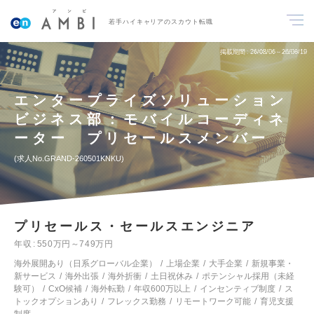
若手ハイキャリアのスカウト転職
掲載期間
26/08/06～26/08/19
エンタープライズソリューション
ビジネス部：モバイルコーディネ
ーター プリセールスメンバー
求人No.GRAND-260501KNKU
プリセールス・セールスエンジニア
年収
550万円～749万円
海外展開あり（日系グローバル企業）
上場企業
大手企業
新規事業・
新サービス
海外出張
海外折衝
土日祝休み
ポテンシャル採用（未経
験可）
CxO候補
海外転勤
年収600万以上
インセンティブ制度
ス
トックオプションあり
フレックス勤務
リモートワーク可能
育児支援