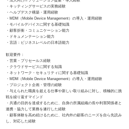
・法人向けITソリューション提案・導入経験
・キッティングサービスの実務経験
・ヘルプデスク構築・運用経験
・MDM（Mobile Device Management）の導入・運用経験
・モバイルデバイスに関する基礎知識
・顧客折衝・コミュニケーション能力
・ドキュメンテーション能力
・言語：ビジネスレベルの日本語能力
歓迎要件：
・営業・プリセールス経験
・クラウドサービスに関する知識
・ネットワーク・セキュリティに関する基礎知識
・MDM（Mobile Device Management）の導入・運用経験
・プロジェクト企画・管理の経験
・与えられた職責を超える仕事や新しい取り組みに対し、積極的に挑
戦を繰り返すマインド
・共通の目的を達成するために、自身の所属組織の長や利害関係者と
連携・協力して業務を遂行した経験
・顧客体験を高め続けるために、社内外の顧客のニーズを自ら先読み
し、対応した経験