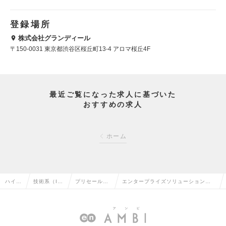
登録場所
株式会社グランディール
〒150-0031 東京都渋谷区桜丘町13-4 アロマ桜丘4F
最近ご覧になった求人に基づいた
おすすめの求人
ホーム
ハイク
技術系（I
プリセール
エンタープライズソリューションビ
ラス求
T・Web・
ス・セールス
ジネス部：モバイルコーディネータ
人TOP
通信系）の
エンジニアの
ー プリセールスメンバーの求人情