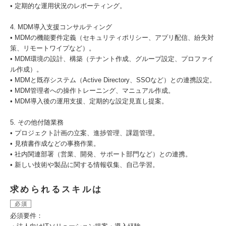
• 定期的な運用状況のレポーティング。
4. MDM導入支援コンサルティング
• MDMの機能要件定義（セキュリティポリシー、アプリ配信、紛失対
策、リモートワイプなど）。
• MDM環境の設計、構築（テナント作成、グループ設定、プロファイ
ル作成）。
• MDMと既存システム（Active Directory、SSOなど）との連携設定。
• MDM管理者への操作トレーニング、マニュアル作成。
• MDM導入後の運用支援、定期的な設定見直し提案。
5. その他付随業務
• プロジェクト計画の立案、進捗管理、課題管理。
• 見積書作成などの事務作業。
• 社内関連部署（営業、開発、サポート部門など）との連携。
• 新しい技術や製品に関する情報収集、自己学習。
求められるスキルは
必須
必須要件：