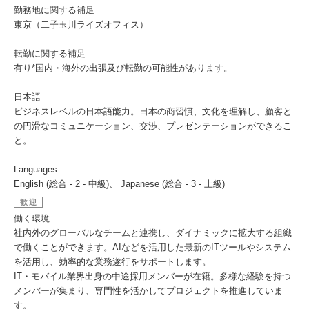
勤務地に関する補足
東京（二子玉川ライズオフィス）
転勤に関する補足
有り*国内・海外の出張及び転勤の可能性があります。
日本語
ビジネスレベルの日本語能力。日本の商習慣、文化を理解し、顧客と
の円滑なコミュニケーション、交渉、プレゼンテーションができるこ
と。
Languages:
English (総合 - 2 - 中級)、 Japanese (総合 - 3 - 上級)
歓迎
働く環境
社内外のグローバルなチームと連携し、ダイナミックに拡大する組織
で働くことができます。AIなどを活用した最新のITツールやシステム
を活用し、効率的な業務遂行をサポートします。
IT・モバイル業界出身の中途採用メンバーが在籍。多様な経験を持つ
メンバーが集まり、専門性を活かしてプロジェクトを推進していま
す。