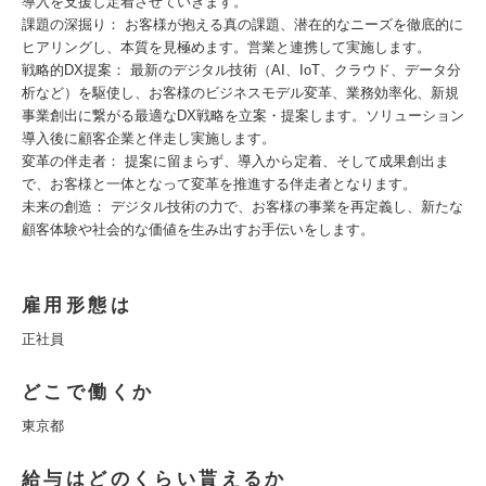
導入を支援し定着させていきます。
課題の深掘り： お客様が抱える真の課題、潜在的なニーズを徹底的に
ヒアリングし、本質を見極めます。営業と連携して実施します。
戦略的DX提案： 最新のデジタル技術（AI、IoT、クラウド、データ分
析など）を駆使し、お客様のビジネスモデル変革、業務効率化、新規
事業創出に繋がる最適なDX戦略を立案・提案します。ソリューション
導入後に顧客企業と伴走し実施します。
変革の伴走者： 提案に留まらず、導入から定着、そして成果創出ま
で、お客様と一体となって変革を推進する伴走者となります。
未来の創造： デジタル技術の力で、お客様の事業を再定義し、新たな
顧客体験や社会的な価値を生み出すお手伝いをします。
雇用形態は
正社員
どこで働くか
東京都
給与はどのくらい貰えるか