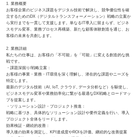
1. 業務概要
お客様企業のビジネス課題をデジタル技術で解決し、競争優位性を確
立するためのDX（デジタルトランスフォーメーション）戦略の立案か
ら実行までを一貫して支援します。単なるIT導入に留まらず、ビジネ
スモデル変革、業務プロセス再構築、新たな顧客体験創造を通じ、お
客様の未来を共創します。
2. 業務詳細
私たちの仕事は、お客様の「不可能」を「可能」に変える創造的な挑
戦です。
・課題深掘り/戦略立案：
お客様の事業・業務・IT環境を深く理解し、潜在的な課題やニーズを
特定します。
最新のデジタル技術（AI, IoT, クラウド, データ分析など）を駆使し、
ビジネスモデル変革や業務効率化に繋がる最適なDX戦略とロードマッ
プを提案します。
・ソリューション設計・プロジェクト推進：
戦略に基づき、具体的なソリューション設計や要件定義を行い、導入
プロジェクト全体をリードします。
効果検証・継続的改善：
導入後の効果を測定し、KPI達成度やROIを評価。継続的な改善提案