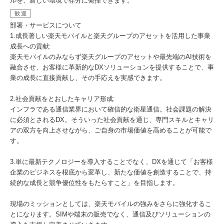
ルを、新しい環境で存分に発揮できます。
歓迎
部署・サービスについて
1.成長著しい楽天モバイルと楽天グループのアセットを活用した事業
成長への貢献:
楽天モバイルのみならず楽天グループのアセットや最先端のAI技術を
融合させ、お客様に革新的なDXソリューションを提供することで、事
業の成長に直接貢献し、その手応えを実感できます。
2.社会貢献をとおしたキャリア形成:
インフラである通信業界において確信的な衛星通信。社会課題の解決
に必須とされるDX。そういった社会貢献を通じ、専門スキルとキャリ
アの双方を向上させながら、ご自身の市場価値を高めることが可能で
す。
3.単に最新テクノロジーを導入することでなく、DXを通じて「お客様
企業のビジネスを根底から変革し、新たな価値を創造することで、持
続的な成長と競争優位性をもたらすこと」を目指します。
現場のミッションとしては、楽天モバイルの強みをさらに強化するこ
とになります。SIMや端末の販売でなく、通信及びソリューションの