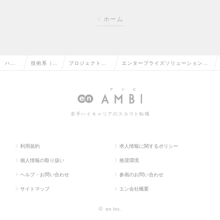
ホーム
ハイ
技術系（I
プロジェクトマ
エンタープライズソリューションビ
クラ
T・Web・
ネージャー（We
ジネス部：プロジェクトマネジメン
ス求
通信系）の
b・オープン系）
トまたはDXコンサル／Mgrクラスの
人TO
転職
の転職
求人情報
若手ハイキャリアのスカウト転職
P
利用規約
求人情報に関するポリシー
個人情報の取り扱い
推奨環境
ヘルプ・お問い合わせ
参画のお問い合わせ
サイトマップ
エン会社概要
©
en Inc.