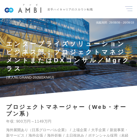
若手ハイキャリアのスカウト転職
掲載期間
26/08/06～26/08/19
エンタープライズソリューション
ビジネス部：プロジェクトマネジ
メントまたはDXコンサル／Mgrク
ラス
求人No.GRAND-260501KNKU
プロジェクトマネージャー（Web・オー
プン系）
年収
900万円～1149万円
海外展開あり（日系グローバル企業）
上場企業
大手企業
新規事業・
新サービス
海外出張
海外折衝
土日祝休み
ポテンシャル採用（未経