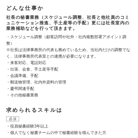
どんな仕事か
社長の秘書業務（スケジュール調整、社長と他社員のコミ
ュニケーション推進、手土産等の手配）更には社長室内の
業務補助などを行って頂きます。
・スケジュール調整（顧客訪問や社外・社内複数部署アポイント調
整）
※社長は法律事務所の代表も務めているため、当社内だけの調整でな
く、法律事務所代表室との連携が必要になります。
・来客対応、電話対応
・出張、会食、手土産等手配
・会議準備、手配
・郵送物管理、社内外資料の管理
・慶弔関連手配
・その他秘書業務
求められるスキルは
必須
・役員秘書経験3年以上
・個人でなく秘書チームの中で秘書経験を積んできた方