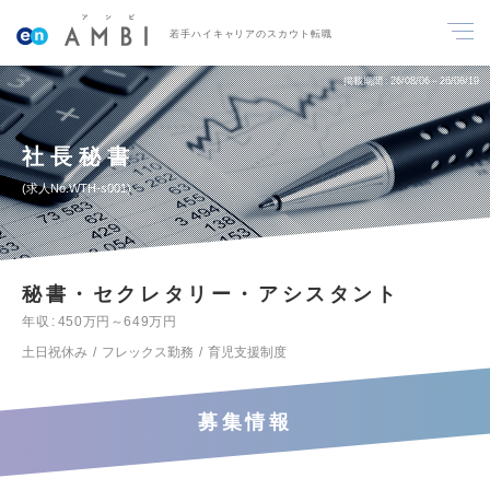
若手ハイキャリアのスカウト転職
掲載期間
26/08/06～26/08/19
社長秘書
求人No.WTH-s001
秘書・セクレタリー・アシスタント
年収
450万円～649万円
土日祝休み
フレックス勤務
育児支援制度
募集情報